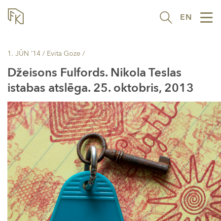
EN
Tog
nav
1. JŪN ’14
/ Evita Goze /
Džeisons Fulfords. Nikola Teslas
istabas atslēga. 25. oktobris, 2013