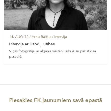
14. AUG ’12
/ Arnis Balčus /
Intervija
Intervija ar Džodiju Bīberi
Viņas fotogrāfiju ar afgāņu meiteni Bibī Aišu pazīst visā
pasaulē.
Piesakies FK jaunumiem savā epastā