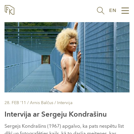
EN
Tog
nav
28. FEB ’11
/ Arnis Balčus /
Intervija
Intervija ar Sergeju Kondrašinu
Sergejs Kondrašins (1967) apgalvo, ka pats nespētu līst
dīķī un fotografēties kails, kā to darīja meitenes, kas