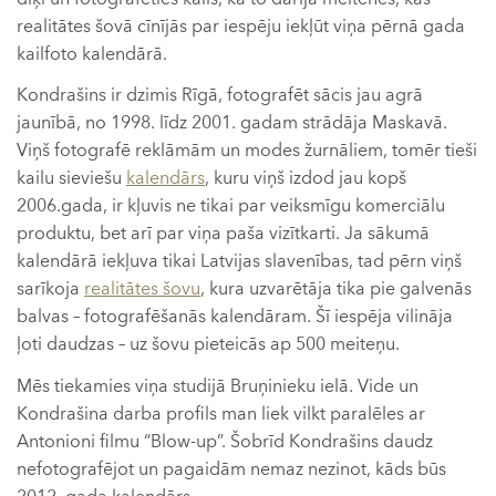
realitātes šovā cīnījās par iespēju iekļūt viņa pērnā gada
kailfoto kalendārā.
Kondrašins ir dzimis Rīgā, fotografēt sācis jau agrā
jaunībā, no 1998. līdz 2001. gadam strādāja Maskavā.
Viņš fotografē reklāmām un modes žurnāliem, tomēr tieši
kailu sieviešu
kalendārs
, kuru viņš izdod jau kopš
2006.gada, ir kļuvis ne tikai par veiksmīgu komerciālu
produktu, bet arī par viņa paša vizītkarti. Ja sākumā
kalendārā iekļuva tikai Latvijas slavenības, tad pērn viņš
sarīkoja
realitātes šovu
, kura uzvarētāja tika pie galvenās
balvas – fotografēšanās kalendāram. Šī iespēja vilināja
ļoti daudzas – uz šovu pieteicās ap 500 meiteņu.
Mēs tiekamies viņa studijā Bruņinieku ielā. Vide un
Kondrašina darba profils man liek vilkt paralēles ar
Antonioni filmu “Blow-up”. Šobrīd Kondrašins daudz
nefotografējot un pagaidām nemaz nezinot, kāds būs