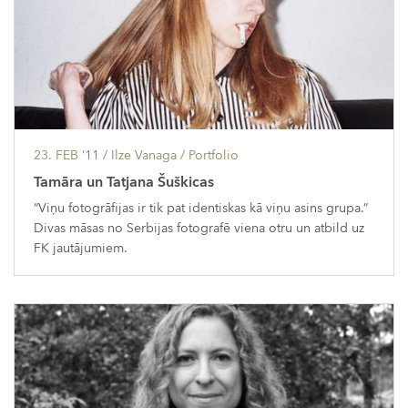
23. FEB ’11
/ Ilze Vanaga /
Portfolio
Tamāra un Tatjana Šuškicas
“Viņu fotogrāfijas ir tik pat identiskas kā viņu asins grupa.”
Divas māsas no Serbijas fotografē viena otru un atbild uz
FK jautājumiem.