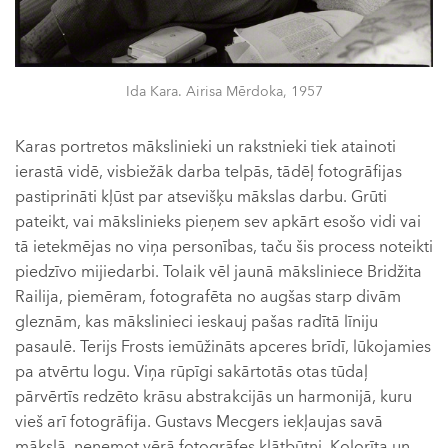
Ida Kara. Airisa Mērdoka, 1957
Karas portretos mākslinieki un rakstnieki tiek atainoti
ierastā vidē, visbiežāk darba telpās, tādēļ fotogrāfijas
pastiprināti kļūst par atsevišķu mākslas darbu. Grūti
pateikt, vai mākslinieks pieņem sev apkārt esošo vidi vai
tā ietekmējas no viņa personības, taču šis process noteikti
piedzīvo mijiedarbi. Tolaik vēl jaunā māksliniece Bridžita
Railija, piemēram, fotografēta no augšas starp divām
gleznām, kas mākslinieci ieskauj pašas radītā līniju
pasaulē. Terijs Frosts iemūžināts apceres brīdī, lūkojamies
pa atvērtu logu. Viņa rūpīgi sakārtotās otas tūdaļ
pārvērtīs redzēto krāsu abstrakcijās un harmonijā, kuru
vieš arī fotogrāfija. Gustavs Mecgers iekļaujas savā
mākslā, neņemot vērā fotogrāfes klātbūtni. Kolorīta un