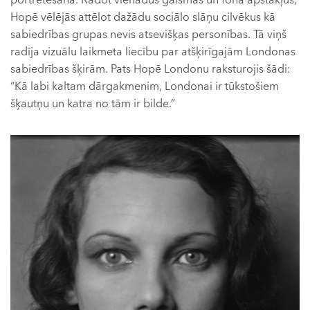
portretēšana. Radot vienādus gaismas un fona apstākļus,
Hopē vēlējās attēlot dažādu sociālo slāņu cilvēkus kā
sabiedrības grupas nevis atsevišķas personības. Tā viņš
radīja vizuālu laikmeta liecību par atšķirīgajām Londonas
sabiedrības šķirām. Pats Hopē Londonu raksturojis šādi:
“Kā labi kaltam dārgakmenim, Londonai ir tūkstošiem
šķautņu un katra no tām ir bilde.”