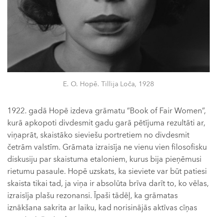
E. O. Hopē. Tillija Loča, 1928
1922. gadā Hopē izdeva grāmatu “Book of Fair Women”,
kurā apkopoti divdesmit gadu garā pētījuma rezultāti ar,
viņaprāt, skaistāko sieviešu portretiem no divdesmit
četrām valstīm. Grāmata izraisīja ne vienu vien filosofisku
diskusiju par skaistuma etaloniem, kurus bija pieņēmusi
rietumu pasaule. Hopē uzskats, ka sieviete var būt patiesi
skaista tikai tad, ja viņa ir absolūta brīva darīt to, ko vēlas,
izraisīja plašu rezonansi. Īpaši tādēļ, ka grāmatas
iznākšana sakrita ar laiku, kad norisinājās aktīvas cīņas