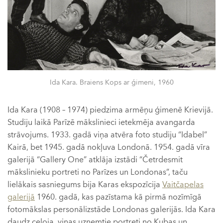
Ida Kara. Braiens Kops ar ģimeni, 1960
Ida Kara (1908 – 1974) piedzima armēņu ģimenē Krievijā.
Studiju laikā Parīzē mākslinieci ietekmēja avangarda
strāvojums. 1933. gadā viņa atvēra foto studiju “Idabel”
Kairā, bet 1945. gadā nokļuva Londonā. 1954. gadā vīra
galerijā “Gallery One” atklāja izstādi “Četrdesmit
mākslinieku portreti no Parīzes un Londonas”, taču
lielākais sasniegums bija Karas ekspozīcija
Vaitčapelas
galerijā
1960. gadā, kas pazīstama kā pirmā nozīmīgā
fotomākslas personālizstāde Londonas galerijās. Ida Kara
daudz ceļoja, viņas uzņemtie portreti no Kubas un