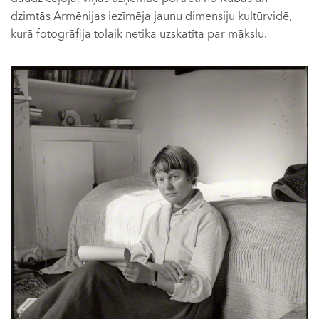
dzimtās Armēnijas iezīmēja jaunu dimensiju kultūrvidē,
kurā fotogrāfija tolaik netika uzskatīta par mākslu.