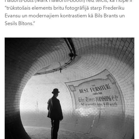
Hauorts-Būts (Mark Haworth-Booth) reiz teicis, ka Hopē ir
“trūkstošais elements britu fotogrāfijā starp Frederiku
Evansu un modernajiem kontrastiem kā Bils Brants un
Sesils Bītons.”