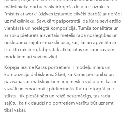
mākslinieka darbu paskaidrojoša detaļa ir uzraksts
“misfits at work” (dzīves izstumtie cilvēki darbā) ar norādi
uz mākslinieku. Savukārt pašportretā Ida Kara sevi attēlo
vienkāršā un noslēgtā kompozīcijā. Tumša tonalitāte un
ar roku pieturēts aizvērtais mētelis rada noslēgtības un
noslēpuma sajūtu – māksliniece, kas, lai arī apveltīta ar
izteiktu raksturu, labprātāk atklāj citus un caur saviem
modeļiem arī sevi mazliet.
Kopīga iezīme Karas portretiem ir modeļu miers un
kompozīciju dabiskums. Šķiet, ka Karas personība un
pazīšanās ar māksliniekiem ir iemesli rezultātam, kas ir
vizuāli un emocionāli pārliecinošs. Katra fotogrāfija ir
stāsts – tik piesātināts un reizē neuzmācīgs, tas rada
sajūtu, ka tik daudzi no portretiem varētu būt uzņemti
tikai vakar.