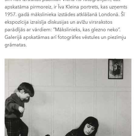
apskatāma pirmoreiz, ir Īva Kleina portrets, kas uzņemts
1957. gadā mākslinieka izstādes atklāšanā Londonā. Šī
ekspozīcija izraisīja diskusijas un avīžu virsrakstos
parādījās ar vārdiem: ”Mākslinieks, kas glezno neko”.
Galerijā apskatāmas arī fotogrāfes vēstules un piezīmju
grāmatas.