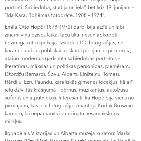
portreti: Sabiedrība, studija un iela”, bet līdz 19. jūnijam –
“Ida Kara. Bohēmas fotogrāfe. 1908 – 1974”.
Emīla Otto Hopē (1878–1972) darbi bija atzīti un labi
zināmi viņa dzīves laikā, taču tikai nesen apkopoti
nozīmīgā retrospekcijā. Izstādes 150 fotogrāfijas, no
kurām daudzas publiskai apskatei pieejamas pirmoreiz,
ataino modernus gadsimta sabiedrības portretus –
literatūras, mākslas un politikas personības, piemēram,
Džordžu Bernardu Šovu, Albertu Einšteinu, Tomasu
Hārdiju, Ezru Paundu, karaliskās ģimenes locekļus, kā arī
ielu dzīvi tās krāšņumā – bērnus, muzikantus, autobusa
šoferus un atpūtniekus. Interesanti, ka Hopē bija viens no
pirmajiem, kas ielu fotogrāfijā izmantoja Kodak Brownie
kameru, lai nepamanīts iemūžinātu nesamākslotus
mirkļus.
Ilggadējais Viktorijas un Alberta muzeja kurators Marks