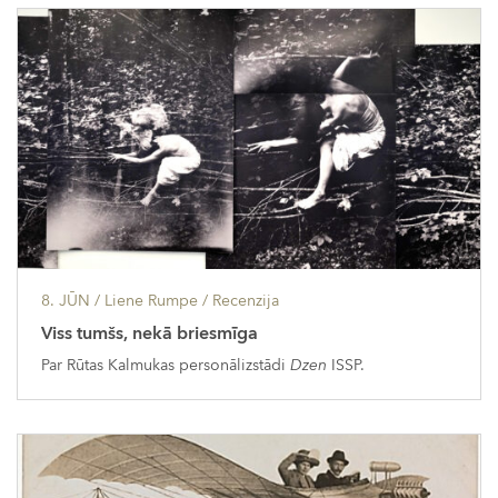
8. JŪN
/ Liene Rumpe /
Recenzija
Viss tumšs, nekā briesmīga
Par Rūtas Kalmukas personālizstādi
Dzen
ISSP.