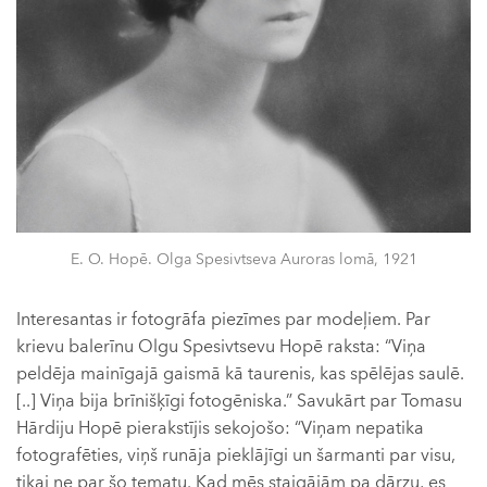
E. O. Hopē. Olga Spesivtseva Auroras lomā, 1921
Interesantas ir fotogrāfa piezīmes par modeļiem. Par
krievu balerīnu Olgu Spesivtsevu Hopē raksta: “Viņa
peldēja mainīgajā gaismā kā taurenis, kas spēlējas saulē.
[..] Viņa bija brīnišķīgi fotogēniska.” Savukārt par Tomasu
Hārdiju Hopē pierakstījis sekojošo: “Viņam nepatika
fotografēties, viņš runāja pieklājīgi un šarmanti par visu,
tikai ne par šo tematu. Kad mēs staigājām pa dārzu, es