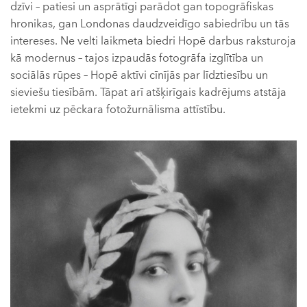
dzīvi – patiesi un asprātīgi parādot gan topogrāfiskas
hronikas, gan Londonas daudzveidīgo sabiedrību un tās
intereses. Ne velti laikmeta biedri Hopē darbus raksturoja
kā modernus – tajos izpaudās fotogrāfa izglītība un
sociālās rūpes – Hopē aktīvi cīnījās par līdztiesību un
sieviešu tiesībām. Tāpat arī atšķirīgais kadrējums atstāja
ietekmi uz pēckara fotožurnālisma attīstību.