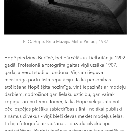
E. O. Hopē. Britu Muzejs. Metro Pietura, 1937
Hopē piedzima Berlīnē, bet pārcēlās uz Lielbritāniju 1902.
gadā. Profesionāla fotogrāfa gaitas viņš uzsāka 1907.
gadā, atverot studiju Londonā. Viņš ātri ieguva
meistarīga portretista reputāciju. Tā kā personības
attēlošana Hopē šķita nozīmīga, viņš iepazinās ar modeļu
darbiem, nodrošinot gan lielāku uzticību, gan vairāk
kopīgu sarunu tēmu. Tomēr, tā kā Hopē vēlējās atainot
pēc iespējas plašāku sabiedrības slāni – ne tikai publiski
zināmus cilvēkus – viņš bieži devās meklēt modeļus ielās.
Tā bija fotogrāfa aizraušanās – dažādu cilvēku tipu