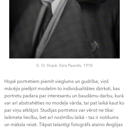
E. O. Hopē. Ezra Paunds, 1918
Hopē portretiem piemīt vieglums un gudrība; viņš
mācējis piešķirt modelim to individualitātes dzirksti, kas
portretu padara par interesantu un baudāmu darbu, kurā
var arī abstrahēties no modeļa vārda, tai pat laikā kaut ko
par viņu atklājot. Studijas portretos var vērot ne tikai
laikmeta liecību, bet arī nozīmību laikā – tas ir notikums
un māksla reizē. Tikpat talantīgi fotogrāfs ataino Anglijas