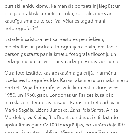
burtiski ienīdu domu, ka man šis portrets ir jāiegūst un
biju jau praktiski atmetis ar roku, kad rakstnieks ar
kautrīgu smaidu teica: “Vai vēlaties tagad mani
nofotografēt?””
Izstāde ir saistoša ne tikai vēstures pētniekiem,
melnbaltās un portreta fotogrāfijas cienītājiem, tas ir
personīgs stāsts par laikmetu, fotogrāfa filosofiju un
redzējumu, un tas viss – ar vajadzīgo esības vieglumu.
Otra foto izstāde, kas apskatāma galerijā, ir armēņu
izcelsmes fotogrāfes Idas Karas rakstnieku un mākslinieku
portreti. Viņa fotografējusi vidi, kurā pati uzturējusies –
1950. un 1960. gadu Londonas un Parīzes kūsājošo
mākslas un literatūras pasauli. Karas portretu arhīvā ir
Marks Šagāls, Eižens Junesko, Žans Pols Sartrs, Airisa
Mērdoka, Īvs Kleins, Bils Brants un daudzi citi. Izstādē
apskatāmas gandrīz 100 fotogrāfijas, no kurām daļa līdz
šim nav izrādītas publikai. Viena no fotogrāfijām, kas