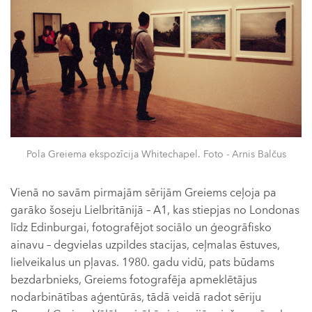
Pola Greiema ekspozīcija Whitechapel. Foto - Arnis Balčus
Vienā no savām pirmajām sērijām Greiems ceļoja pa
garāko šoseju Lielbritānijā – A1, kas stiepjas no Londonas
līdz Edinburgai, fotografējot sociālo un ģeogrāfisko
ainavu – degvielas uzpildes stacijas, ceļmalas ēstuves,
lielveikalus un pļavas. 1980. gadu vidū, pats būdams
bezdarbnieks, Greiems fotografēja apmeklētājus
nodarbinātības aģentūrās, tādā veidā radot sēriju