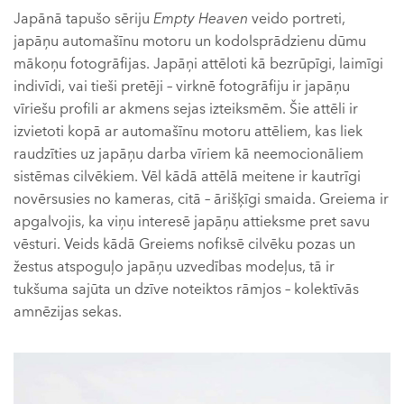
Japānā tapušo sēriju
Empty Heaven
veido portreti,
japāņu automašīnu motoru un kodolsprādzienu dūmu
mākoņu fotogrāfijas. Japāņi attēloti kā bezrūpīgi, laimīgi
indivīdi, vai tieši pretēji – virknē fotogrāfiju ir japāņu
vīriešu profili ar akmens sejas izteiksmēm. Šie attēli ir
izvietoti kopā ar automašīnu motoru attēliem, kas liek
raudzīties uz japāņu darba vīriem kā neemocionāliem
sistēmas cilvēkiem. Vēl kādā attēlā meitene ir kautrīgi
novērsusies no kameras, citā – ārišķīgi smaida. Greiema ir
apgalvojis, ka viņu interesē japāņu attieksme pret savu
vēsturi. Veids kādā Greiems nofiksē cilvēku pozas un
žestus atspoguļo japāņu uzvedības modeļus, tā ir
tukšuma sajūta un dzīve noteiktos rāmjos – kolektīvās
amnēzijas sekas.