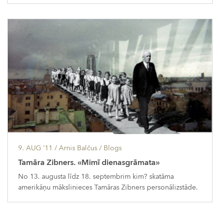
9. AUG ’11
/ Arnis Balčus /
Blogs
Tamāra Zibners. «Mimī dienasgrāmata»
No 13. augusta līdz 18. septembrim kim? skatāma
amerikāņu mākslinieces Tamāras Zibners personālizstāde.