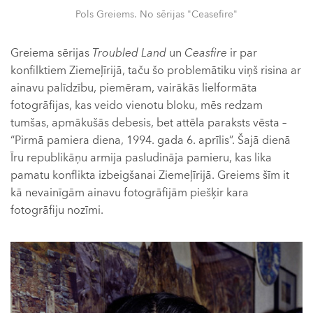
Pols Greiems. No sērijas "Ceasefire"
Greiema sērijas
Troubled Land
un
Ceasfire
ir par
konfilktiem Ziemeļīrijā, taču šo problemātiku viņš risina ar
ainavu palīdzību, piemēram, vairākās lielformāta
fotogrāfijas, kas veido vienotu bloku, mēs redzam
tumšas, apmākušās debesis, bet attēla paraksts vēsta –
“Pirmā pamiera diena, 1994. gada 6. aprīlis”. Šajā dienā
Īru republikāņu armija pasludināja pamieru, kas lika
pamatu konflikta izbeigšanai Ziemeļīrijā. Greiems šīm it
kā nevainīgām ainavu fotogrāfijām piešķir kara
fotogrāfiju nozīmi.