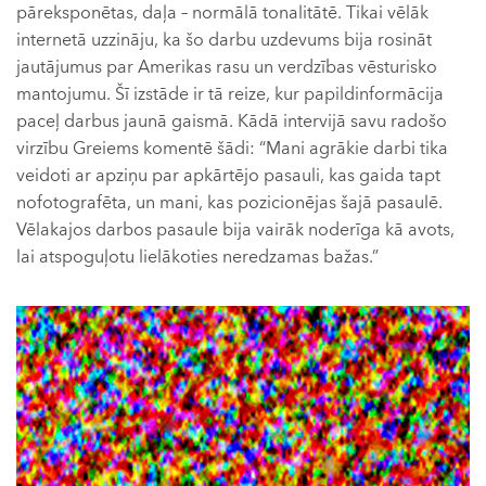
pāreksponētas, daļa – normālā tonalitātē. Tikai vēlāk
internetā uzzināju, ka šo darbu uzdevums bija rosināt
jautājumus par Amerikas rasu un verdzības vēsturisko
mantojumu. Šī izstāde ir tā reize, kur papildinformācija
paceļ darbus jaunā gaismā. Kādā intervijā savu radošo
virzību Greiems komentē šādi: “Mani agrākie darbi tika
veidoti ar apziņu par apkārtējo pasauli, kas gaida tapt
nofotografēta, un mani, kas pozicionējas šajā pasaulē.
Vēlakajos darbos pasaule bija vairāk noderīga kā avots,
lai atspoguļotu lielākoties neredzamas bažas.”