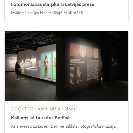
Fotomontāžas starpkaru Latvijas presē
Izstāde Latvijas Nacionālajā bibliotēkā.
23. OKT ’23
/ Arnis Balčus /
Blogs
Kailums kā burkāns Berlīnē
Ar sieviešu izstādēm Berlīnē atklāts
Fotografiska
muzejs.