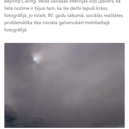
Beyond Caring
. Vēlāk vairākās intervijās viņš uzsvērs, ka
liela nozīme ir bijusi tam, ka šie darbi tapuši krāsu
fotogrāfijā, jo tolaik, 80. gadu sākumā, sociālās realitātes
problemātika tika risināta galvenokārt melnbaltajā
fotogrāfijā.