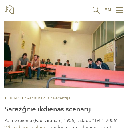
EN
Tog
nav
1. JŪN ’11
/ Arnis Balčus /
Recenzija
Sarežģītie ikdienas scenāriji
Pola Greiema (Paul Graham, 1956) izstāde “1981-2006”
Whitechapel galerijā
Londonā ir kā ceļojums apkārt