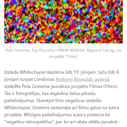
Pols Greiems. Fuji Fujicolor HR400 400ASA, Beyond Caring, no
projekta "Films"
Izstāde
Whitechapel
skatāma līdz 19. jūnijam, taču līdz 4.
jūnijam turpat Londonas
Anthony Reynolds galerijā
izstādīts Pola Greiema jaunākais projekts
Filmas
(
Films
).
Tās ir fotogrāfijas, kas atgādina lielus pikseļu
palielinājumus. Skanējot foto negatīvus izstādei
Whitechapel
, Greiems saskanēja arī filmu galus no katra
projekta. Milzīgos palielinājumus autors pieteicis kā
“negatīvu retrospektīvu”, par ko arī vēsta attēlu paraksti –