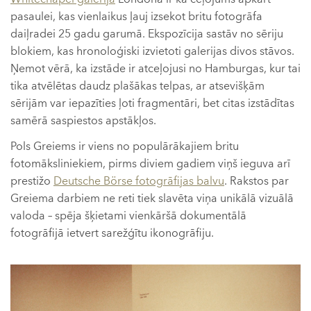
pasaulei, kas vienlaikus ļauj izsekot britu fotogrāfa
daiļradei 25 gadu garumā. Ekspozīcija sastāv no sēriju
blokiem, kas hronoloģiski izvietoti galerijas divos stāvos.
Ņemot vērā, ka izstāde ir atceļojusi no Hamburgas, kur tai
tika atvēlētas daudz plašākas telpas, ar atsevišķām
sērijām var iepazīties ļoti fragmentāri, bet citas izstādītas
samērā saspiestos apstākļos.
Pols Greiems ir viens no populārākajiem britu
fotomāksliniekiem, pirms diviem gadiem viņš ieguva arī
prestižo
Deutsche Börse fotogrāfijas balvu
. Rakstos par
Greiema darbiem ne reti tiek slavēta viņa unikālā vizuālā
valoda – spēja šķietami vienkāršā dokumentālā
fotogrāfijā ietvert sarežģītu ikonogrāfiju.