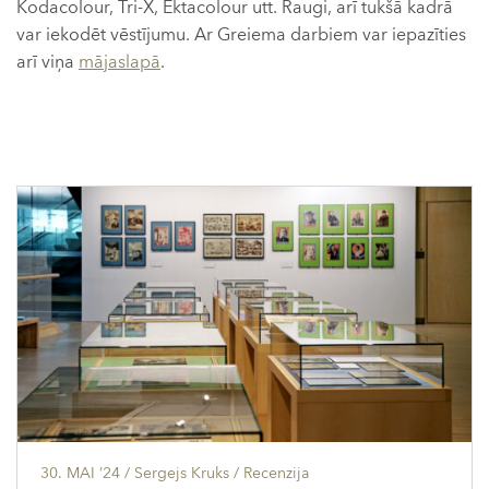
Kodacolour, Tri-X, Ektacolour utt. Raugi, arī tukšā kadrā
var iekodēt vēstījumu. Ar Greiema darbiem var iepazīties
arī viņa
mājaslapā
.
30. MAI ’24
/ Sergejs Kruks /
Recenzija