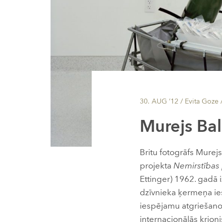
30. AUG ’12
/ Evita Goze 
Murejs Bal
Britu fotogrāfs Murej
projekta
Nemirstības 
Ettinger) 1962. gadā i
dzīvnieka ķermeņa ie
iespējamu atgriešanos
internacionālās krionis