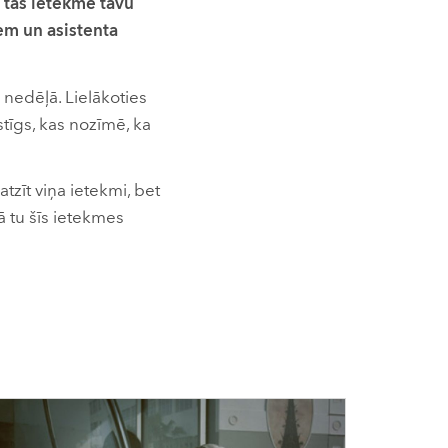
tas ietekmē tavu
iem un asistenta
s nedēļā. Lielākoties
stīgs, kas nozīmē, ka
tzīt viņa ietekmi, bet
kā tu šīs ietekmes