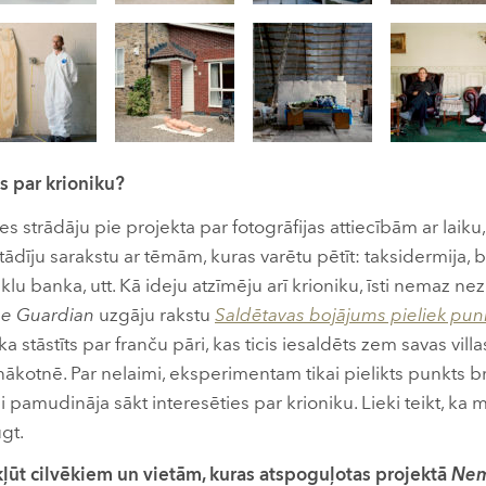
es par krioniku?
 es strādāju pie projekta par fotogrāfijas attiecībām ar laiku
tādīju sarakstu ar tēmām, kuras varētu pētīt: taksidermija,
lu banka, utt. Kā ideju atzīmēju arī krioniku, īsti nemaz nez
e Guardian
uzgāju rakstu
Saldētavas bojājums pieliek pun
tika stāstīts par franču pāri, kas ticis iesaldēts zem savas vill
ākotnē. Par nelaimi, eksperimentam tikai pielikts punkts br
 pamudināja sākt interesēties par krioniku. Lieki teikt, ka 
ugt.
ekļūt cilvēkiem un vietām, kuras atspoguļotas projektā
Nem