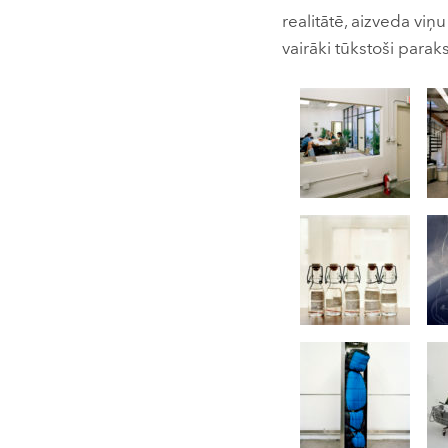
realitātē, aizveda viņ
vairāki tūkstoši para