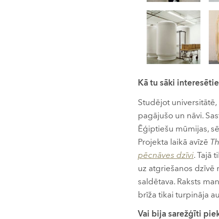
Kā tu sāki interesēti
Studējot universitātē,
pagājušo un nāvi. Sas
Ēģiptiešu mūmijas, sēk
Projekta laikā avīzē
Th
pēcnāves dzīvi
. Tajā 
uz atgriešanos dzīvē n
saldētava. Raksts mani
brīža tikai turpināja a
Vai bija sarežģīti pi