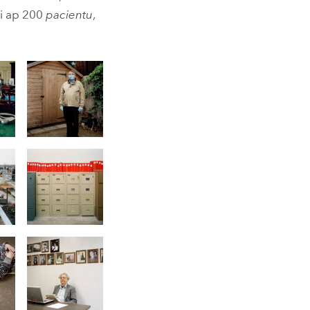
ēti ap 200
pacientu
,