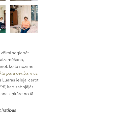
, vēlmi saglabāt
 balzamēšana,
inot, ko tā nozīmē.
ktu pāra cerībām uz
as Luāras ielejā, cerot
īdī, kad sabojājās
mana ziņkāre no tā
irstības