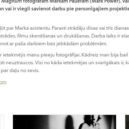
s
Magnum
fotogrāfam Markam Paueram (Mark Power). Vai 
un vai ir viegli savienot darbu pie personīgajiem projekt
ļūt par Marka asistentu. Parasti strādāju divas vai trīs diena
strādes, filmu skenēšanas un drukāšanas. Darba laiks ir ela
vienot ar paša darbiem bez jebkādām problēmām.
 ietekmējis manu pieeju fotogrāfijai. Kādreiz man bija bail a
 ļoti neuztraucos. Visi no kāda ietekmējas un svarīgākais ir, 
 par daļu no sevis.
com