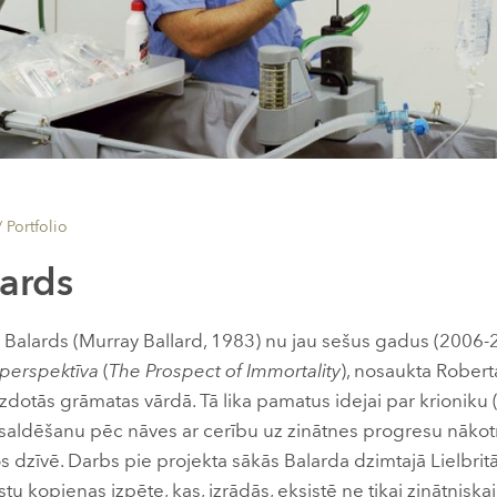
/
Portfolio
ards
s Balards (Murray Ballard, 1983) nu jau sešus gadus (2006-
perspektīva
(
The Prospect of Immortality
), nosaukta Robert
zdotās grāmatas vārdā. Tā lika pamatus idejai par krioniku (
saldēšanu pēc nāves ar cerību uz zinātnes progresu nākot
 dzīvē. Darbs pie projekta sākās Balarda dzimtajā Lielbritān
tu kopienas izpēte, kas, izrādās, eksistē ne tikai zinātniskajā