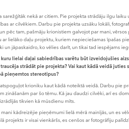
a sarežģītāk nekā ar citiem. Pie projekta strādāju ilgu lai
ības ar cilvēkiem. Darbu pie projekta uzsāku lokāli, fotograf
, un pēc tam, pašmāju krionistiem galvojot par mani, vērsos
u ar lielāko daļu projektu, kuriem nepieciešamas īpašas pie
ki un jāpaskaidro, ko vēlies darīt, un tikai tad iespējams ieg
t kuru lielai daļai sabiedrības varētu būt izveidojušies ai
v traucēja strādāt pie projekta? Vai kaut kādā veidā juties
bā pieņemtos stereotipus?
 atspoguļot krioniku kaut kādā noteiktā veidā. Darbu pie p
 zināšanām par šo tēmu. Kā jau daudzi cilvēki, arī es domāj
s izrādījās tikvien kā mūsdienu mīts.
a mani kādreizējie pieņēmumi lielā mērā mainījās, un es vēl
ā projekts ir visai vienkāršs, es cenšos ar fotogrāfiju palī