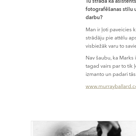
Tu strādā kā asistent
fotografēšanas stilu 
darbu?
Man ir ļoti paveicies k
strādāju pie attēlu ap
visbiežāk varu to sa
Nav šaubu, ka Marks ir
tagad vairs par to tik
izmanto un padari tās
www.murrayballard.