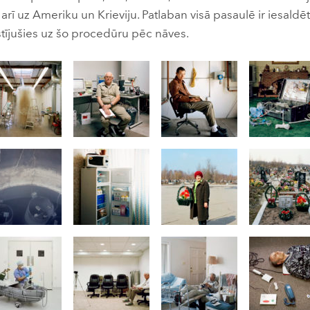
u arī uz Ameriku un Krieviju. Patlaban visā pasaulē ir iesald
kstījušies uz šo procedūru pēc nāves.