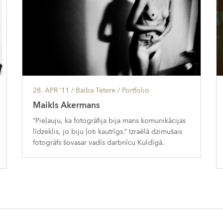
28. APR ’11
/ Baiba Tetere /
Portfolio
Maikls Akermans
“Pieļauju, ka fotogrāfija bija mans komunikācijas
līdzeklis, jo biju ļoti kautrīgs.” Izraēlā dzimušais
fotogrāfs šovasar vadīs darbnīcu Kuldīgā.