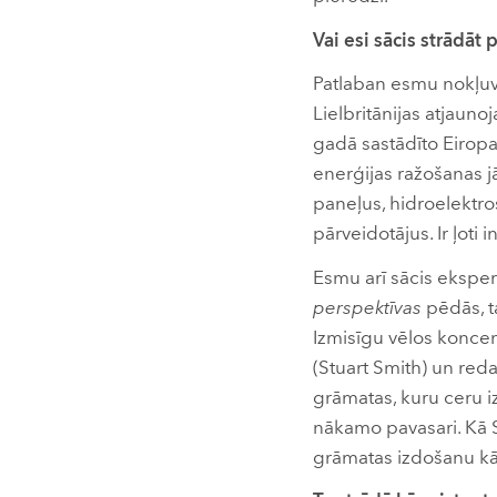
Vai esi sācis strādāt
Patlaban esmu nokļuvi
Lielbritānijas atjauno
gadā sastādīto Eiropa
enerģijas ražošanas j
paneļus, hidroelektro
pārveidotājus. Ir ļoti i
Esmu arī sācis ekspe
perspektīvas
pēdās, ta
Izmisīgu vēlos koncentr
(Stuart Smith) un red
grāmatas, kuru ceru iz
nākamo pavasari. Kā S
grāmatas izdošanu kā