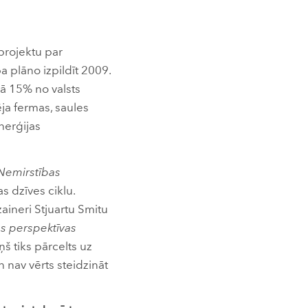
projektu par
ba plāno izpildīt 2009.
ā 15% no valsts
ēja fermas, saules
nerģijas
Nemirstības
s dzīves ciklu.
zaineri Stjuartu Smitu
s perspektīvas
ņš tiks pārcelts uz
 nav vērts steidzināt