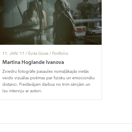
11. JAN ’11
/ Evita Goze /
Portfolio
Martina Hoglande Ivanova
Zviedru fotogrāfe pasaules nomaļākajās vietās
veido vizuālas poēmas par fizisku un emocionālu
distanci. Piedāvājam darbus no trim sērijām un
īsu interviju ar autori.