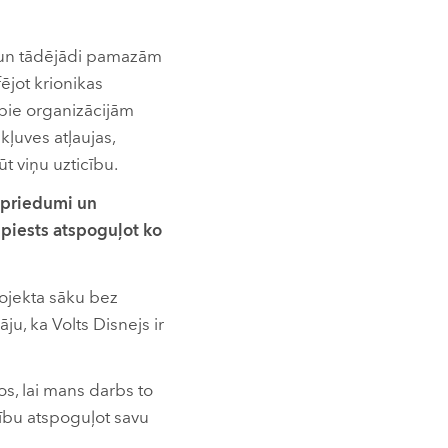
ku un tādējādi pamazām
ējot krionikas
 pie organizācijām
kļuves atļaujas,
ūt viņu uzticību.
zspriedumi un
 spiests atspoguļot ko
rojekta sāku bez
u, ka Volts Disnejs ir
os, lai mans darbs to
dzību atspoguļot savu