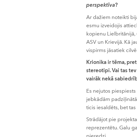
perspektīva
?
Ar dažiem noteikti bij
esmu izveidojis attiec
kopienu Lielbritānijā
ASV un Krievijā. Kā ja
vispirms jāsatiek cilvē
Krionika ir tēma, pre
stereotipi. Vai tas te
vairāk nekā sabiedrī
Es nejutos piespiests
jebkādām padziļinātām
ticis iesaldēts, bet ta
Strādājot pie projekt
reprezentētu. Galu gal
pieredzi.