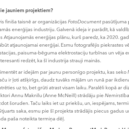
 pie jauniem projektiem?
s finiša taisnē ar organizācijas
FotoDocument
pasūtījuma 
jamās enerģijas industriju. Galvenā ideja ir parādīt, kā valdī
s Atjaunojamās enerģijas plānu, kurš paredz, ka 2020. gad
ābūt atjaunojamai enerģijai. Esmu fotografējis piekrastes v
stacijas, paisuma-bēguma elektrostaciju turbīnas un vēja e
nteresanti redzēt, ka šī industrija strauji mainās.
rimentēt ar idejām par jaunu personīgo projektu, kas seko
ču ir ļoti atšķirīgs, daudz tuvāks mājām un runā par ikdiena
ēties uz to, bet grūti atrast visam laiku. Paralēli kopā ar di
aktori Annu Maknīlu (Anne McNeill) strādāju pie
Nemirstība
dot šoruden. Taču laiks iet uz priekšu, un, iespējams, termi
tjuarts saka, esmu pie šī projekta strādājis piecus gadus un
da paša noteikta termiņa dēļ.