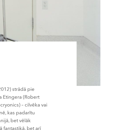
2012) strādā pie
a Etingera (Robert
cryonics) – cilvēka vai
nē, kas padarītu
ijā, bet vēlāk
 fantastikā, bet arī