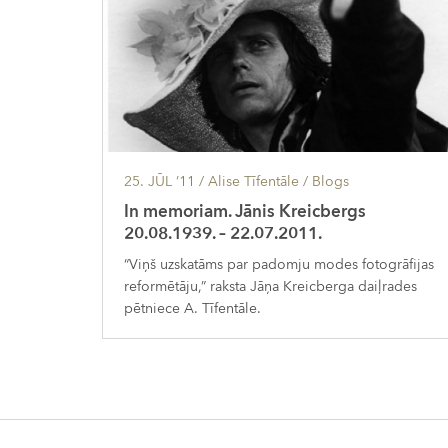
25. JŪL ’11
/ Alise Tīfentāle /
Blogs
In memoriam. Jānis Kreicbergs
20.08.1939. – 22.07.2011.
“Viņš uzskatāms par padomju modes fotogrāfijas
reformētāju,” raksta Jāņa Kreicberga daiļrades
pētniece A. Tīfentāle.