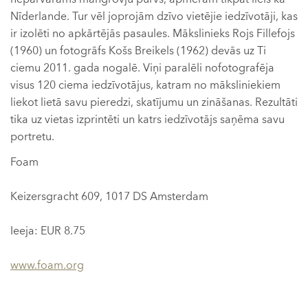
Nīderlande. Tur vēl joprojām dzīvo vietējie iedzīvotāji, kas
ir izolēti no apkārtējās pasaules. Mākslinieks Rojs Fillefojs
(1960) un fotogrāfs Košs Breikels (1962) devās uz Ti
ciemu 2011. gada nogalē. Viņi paralēli nofotografēja
visus 120 ciema iedzīvotājus, katram no māksliniekiem
liekot lietā savu pieredzi, skatījumu un zināšanas. Rezultāti
tika uz vietas izprintēti un katrs iedzīvotājs saņēma savu
portretu.
Foam
Keizersgracht 609, 1017 DS Amsterdam
Ieeja: EUR 8.75
www.foam.org