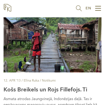
EN
Tog
nav
12. APR ’13
/ Elīna Ruka /
Notikumi
Košs Breikels un Rojs Fillefojs. Ti
Asmata atrodas Jaungvinejā, Indonēzijas daļā. Tas ir
nepārvarams mangrovju purvs, apmēram tikpat liels kā