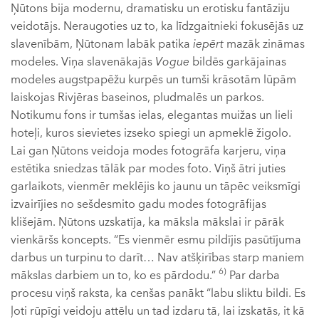
Ņūtons bija modernu, dramatisku un erotisku fantāziju
veidotājs. Neraugoties uz to, ka līdzgaitnieki fokusējās uz
slavenībām, Ņūtonam labāk patika
iepērt
mazāk zināmas
modeles. Viņa slavenākajās
Vogue
bildēs garkājainas
modeles augstpapēžu kurpēs un tumši krāsotām lūpām
laiskojas Rivjēras baseinos, pludmalēs un parkos.
Notikumu fons ir tumšas ielas, elegantas muižas un lieli
hoteļi, kuros sievietes izseko spiegi un apmeklē žigolo.
Lai gan Ņūtons veidoja modes fotogrāfa karjeru, viņa
estētika sniedzas tālāk par modes foto. Viņš ātri juties
garlaikots, vienmēr meklējis ko jaunu un tāpēc veiksmīgi
izvairījies no sešdesmito gadu modes fotogrāfijas
klišejām. Ņūtons uzskatīja, ka māksla mākslai ir pārāk
vienkāršs koncepts. “Es vienmēr esmu pildījis pasūtījuma
darbus un turpinu to darīt… Nav atšķirības starp maniem
6)
mākslas darbiem un to, ko es pārdodu.”
Par darba
procesu viņš raksta, ka cenšas panākt “labu sliktu bildi. Es
ļoti rūpīgi veidoju attēlu un tad izdaru tā, lai izskatās, it kā