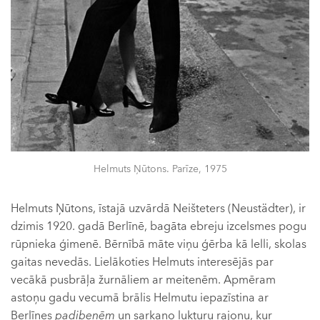
Helmuts Ņūtons. Parīze, 1975
Helmuts Ņūtons, īstajā uzvārdā Neišteters (Neustädter), ir
dzimis 1920. gadā Berlīnē, bagāta ebreju izcelsmes pogu
rūpnieka ģimenē. Bērnībā māte viņu ģērba kā lelli, skolas
gaitas nevedās. Lielākoties Helmuts interesējās par
vecākā pusbrāļa žurnāliem ar meitenēm. Apmēram
astoņu gadu vecumā brālis Helmutu iepazīstina ar
Berlīnes
padibenēm
un sarkano lukturu rajonu, kur