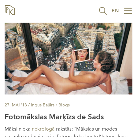
EN
Tog
nav
27. MAI ’13
/ Ingus Bajārs /
Blogs
Fotomākslas Marķīzs de Sads
Mākslinieka
nekrologā
rakstīts: “Mākslas un modes
pasaule godināja izcilo fotogrāfu Helmutu Ņūtonu, kura