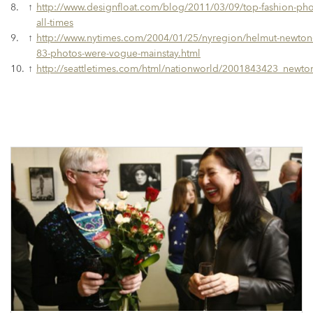
8.
↑
http://www.designfloat.com/blog/2011/03/09/top-fashion-ph
all-times
9.
↑
http://www.nytimes.com/2004/01/25/nyregion/helmut-newton-
83-photos-were-vogue-mainstay.html
10.
↑
http://seattletimes.com/html/nationworld/2001843423_newto