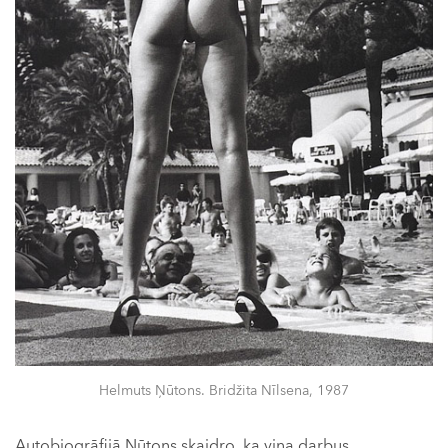
Helmuts Ņūtons. Bridžita Nīlsena, 1987
Autobiogrāfijā Ņūtons skaidro, ka viņa darbus