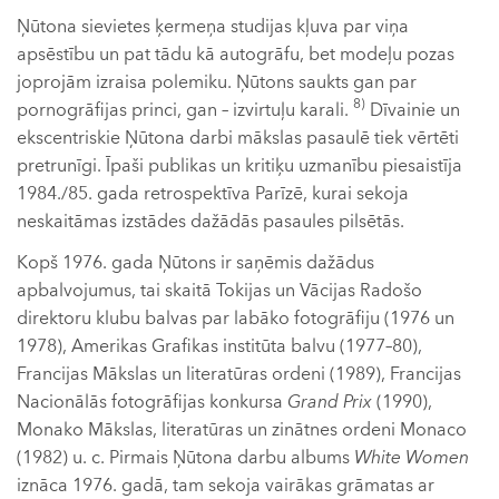
Ņūtona sievietes ķermeņa studijas kļuva par viņa
apsēstību un pat tādu kā autogrāfu, bet modeļu pozas
joprojām izraisa polemiku. Ņūtons saukts gan par
8)
pornogrāfijas princi, gan – izvirtuļu karali.
Dīvainie un
ekscentriskie Ņūtona darbi mākslas pasaulē tiek vērtēti
pretrunīgi. Īpaši publikas un kritiķu uzmanību piesaistīja
1984./85. gada retrospektīva Parīzē, kurai sekoja
neskaitāmas izstādes dažādās pasaules pilsētās.
Kopš 1976. gada Ņūtons ir saņēmis dažādus
apbalvojumus, tai skaitā Tokijas un Vācijas Radošo
direktoru klubu balvas par labāko fotogrāfiju (1976 un
1978), Amerikas Grafikas institūta balvu (1977–80),
Francijas Mākslas un literatūras ordeni (1989), Francijas
Nacionālās fotogrāfijas konkursa
Grand Prix
(1990),
Monako Mākslas, literatūras un zinātnes ordeni Monaco
(1982) u. c. Pirmais Ņūtona darbu albums
White Women
iznāca 1976. gadā, tam sekoja vairākas grāmatas ar