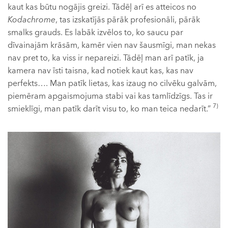
kaut kas būtu nogājis greizi. Tādēļ arī es atteicos no
Kodachrome
, tas izskatījās pārāk profesionāli, pārāk
smalks grauds. Es labāk izvēlos to, ko saucu par
dīvainajām krāsām, kamēr vien nav šausmīgi, man nekas
nav pret to, ka viss ir nepareizi. Tādēļ man arī patīk, ja
kamera nav īsti taisna, kad notiek kaut kas, kas nav
perfekts…. Man patīk lietas, kas izaug no cilvēku galvām,
piemēram apgaismojuma stabi vai kas tamlīdzīgs. Tas ir
7)
smieklīgi, man patīk darīt visu to, ko man teica nedarīt.”