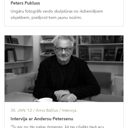
Peters Pukluss
Ungāru fotogrāfs veido skulptūras no ikdienišķiem
objektiem, piešķirot tiem jaunu nozīmi.
30. JAN ’12
/ Arnis Balčus /
Intervija
Intervija ar Andersu Petersenu
“Tu esi no tās pašas ģimenes, kā tas cilvēks tavā acu