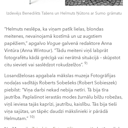
Izdevējs Benedikts Tašens un Helmuts Ņūtons ar Sumo grāmatu
“Helmuts neslēpa, ka viņam patīk lielas, blondas
meitenes, nevainojamā kostīmā un uz augstiem
papēžiem,” apgalvo
Vogue
galvenā redaktore Anna
Vintūra (Anna Wintour). “Tādu meiteni viņš labprāt
fotografētu kādā grēcīgā vai nerātnā situācijā – skūpstot
9)
citu sievieti vai saslēdzot rokudzelžos”.
Losandželosas apgabala mākslas muzeja Fotogrāfijas
nodaļas vadītājs Roberts Sobešeks (Robert Sobieszek)
piebilst: “Viņa darbi nekad nebija netīri. Tā bija tīra
jautrība. Paplašinot ierastās modes žurnālu bilžu robežas,
viņš ieviesa tajās kaprīzi, jautrību, kaislību. Tās bija tieši
viņa sajūtas, un tāpēc daudzi mākslinieki ir pārādā
10)
Helmutam.”