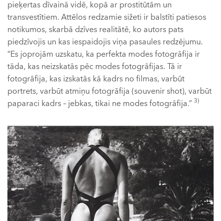
pieķertas dīvainā vidē, kopā ar prostitūtām un
transvestītiem. Attēlos redzamie sižeti ir balstīti patiesos
notikumos, skarbā dzīves realitātē, ko autors pats
piedzīvojis un kas iespaidojis viņa pasaules redzējumu.
“Es joprojām uzskatu, ka perfekta modes fotogrāfija ir
tāda, kas neizskatās pēc modes fotogrāfijas. Tā ir
fotogrāfija, kas izskatās kā kadrs no filmas, varbūt
portrets, varbūt atmiņu fotogrāfija (souvenir shot), varbūt
3)
paparaci kadrs – jebkas, tikai ne modes fotogrāfija.”