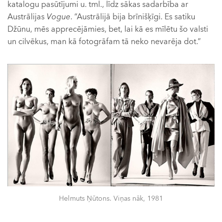
katalogu pasūtījumi u. tml., līdz sākas sadarbība ar
Austrālijas
Vogue
. “Austrālijā bija brīnišķīgi. Es satiku
Džūnu, mēs apprecējāmies, bet, lai kā es mīlētu šo valsti
un cilvēkus, man kā fotogrāfam tā neko nevarēja dot.”
Helmuts Ņūtons. Viņas nāk, 1981