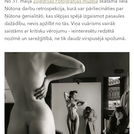
No 31. maija
Zviedrijas Fotogrāfijas muzejā
skatāma liela
Ņūtona darbu retrospekcija, kurā var pārliecināties par
Ņūtona ģenialitāti, kas slēpjas spējā izgaismot pasaules
dažādību, nevis apžilbt no tās. Viņa vuārisms vairāk
saistāms ar kritisku vērojumu – ieinteresētu redzētā
nozīmē un sarežģītībā, ne tik daudz virspusējā spožumā.