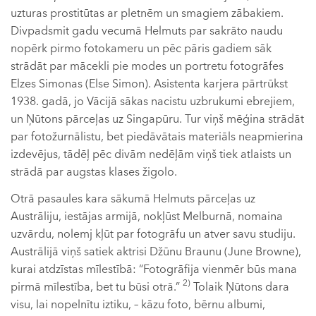
uzturas prostitūtas ar pletnēm un smagiem zābakiem.
Divpadsmit gadu vecumā Helmuts par sakrāto naudu
nopērk pirmo fotokameru un pēc pāris gadiem sāk
strādāt par mācekli pie modes un portretu fotogrāfes
Elzes Simonas (Else Simon). Asistenta karjera pārtrūkst
1938. gadā, jo Vācijā sākas nacistu uzbrukumi ebrejiem,
un Ņūtons pārceļas uz Singapūru. Tur viņš mēģina strādāt
par fotožurnālistu, bet piedāvātais materiāls neapmierina
izdevējus, tādēļ pēc divām nedēļām viņš tiek atlaists un
strādā par augstas klases žigolo.
Otrā pasaules kara sākumā Helmuts pārceļas uz
Austrāliju, iestājas armijā, nokļūst Melburnā, nomaina
uzvārdu, nolemj kļūt par fotogrāfu un atver savu studiju.
Austrālijā viņš satiek aktrisi Džūnu Braunu (June Browne),
kurai atdzīstas mīlestībā: “Fotogrāfija vienmēr būs mana
2)
pirmā mīlestība, bet tu būsi otrā.”
Tolaik Ņūtons dara
visu, lai nopelnītu iztiku, – kāzu foto, bērnu albumi,