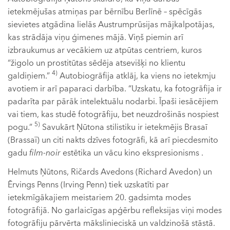
ietekmējušas atmiņas par bērnību Berlīnē – spēcīgās
sievietes atgādina lielās Austrumprūsijas mājkalpotājas,
kas strādāja viņu ģimenes mājā. Viņš piemin arī
izbraukumus ar vecākiem uz atpūtas centriem, kuros
“žigolo un prostitūtas sēdēja atsevišķi no klientu
4)
galdiņiem.”
Autobiogrāfija atklāj, ka viens no ietekmju
avotiem ir arī paparaci darbība. “Uzskatu, ka fotogrāfija ir
padarīta par pārāk intelektuālu nodarbi. Īpaši iesācējiem
vai tiem, kas studē fotogrāfiju, bet neuzdrošinās nospiest
5)
pogu.”
Savukārt Ņūtona stilistiku ir ietekmējis Brasaī
(Brassaï) un citi nakts dzīves fotogrāfi, kā arī piecdesmito
gadu
film-noir
estētika un vācu kino ekspresionisms .
Helmuts Ņūtons, Ričards Avedons (Richard Avedon) un
Ērvings Penns (Irving Penn) tiek uzskatīti par
ietekmīgākajiem meistariem 20. gadsimta modes
fotogrāfijā. No garlaicīgas apģērbu refleksijas viņi modes
fotogrāfiju pārvērta mākslinieciskā un valdzinošā stāstā.