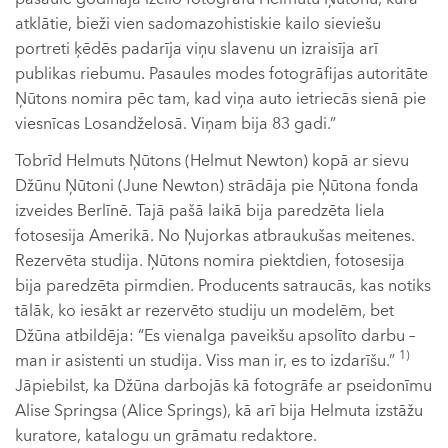
atklātie, bieži vien sadomazohistiskie kailo sieviešu
portreti ķēdēs padarīja viņu slavenu un izraisīja arī
publikas riebumu. Pasaules modes fotogrāfijas autoritāte
Ņūtons nomira pēc tam, kad viņa auto ietriecās sienā pie
viesnīcas Losandželosā. Viņam bija 83 gadi.”
Tobrīd Helmuts Ņūtons (Helmut Newton) kopā ar sievu
Džūnu Ņūtoni (June Newton) strādāja pie Ņūtona fonda
izveides Berlīnē. Tajā pašā laikā bija paredzēta liela
fotosesija Amerikā. No Ņujorkas atbraukušas meitenes.
Rezervēta studija. Ņūtons nomira piektdien, fotosesija
bija paredzēta pirmdien. Producents satraucās, kas notiks
tālāk, ko iesākt ar rezervēto studiju un modelēm, bet
Džūna atbildēja: “Es vienalga paveikšu apsolīto darbu –
1)
man ir asistenti un studija. Viss man ir, es to izdarīšu.”
Jāpiebilst, ka Džūna darbojās kā fotogrāfe ar pseidonīmu
Alise Springsa (Alice Springs), kā arī bija Helmuta izstāžu
kuratore, katalogu un grāmatu redaktore.