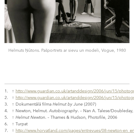
Helmuts Ņūtons. Pašportrets ar sievu un modeli, Vogue, 1980
1.
↑
http://www.guardian.co.uk/artanddesign/2006/jun/15/photog
2.
↑
http://www.guardian.co.uk/artanddesign/2006/jun/15/photog
3.
↑
Dokumentālā filma
Helmut by June
(2007)
4.
↑
Newton, Helmut.
Autobiography
. – Nan A. Talese/Doubleday
5.
↑
Helmut Newton
. – Thames & Hudson, Photofile, 2006
6.
↑
Turpat
7.
↑
http://www.horvatland.com/pages/entrevues/08-newton-en_e