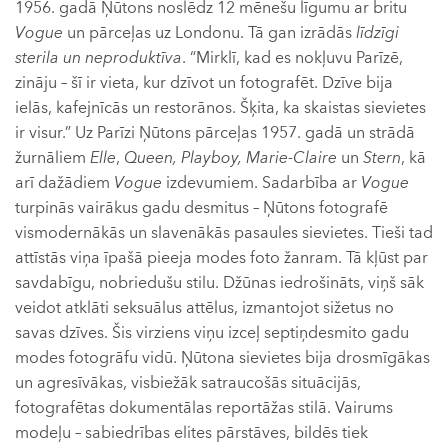
1956. gadā Ņūtons noslēdz 12 mēnešu līgumu ar britu
Vogue
un pārceļas uz Londonu. Tā gan izrādās
līdzīgi
sterila un neproduktīva
. “Mirklī, kad es nokļuvu Parīzē,
zināju – šī ir vieta, kur dzīvot un fotografēt. Dzīve bija
ielās, kafejnīcās un restorānos. Šķita, ka skaistas sievietes
ir visur.” Uz Parīzi Ņūtons pārceļas 1957. gadā un strādā
žurnāliem
Elle
,
Queen, Playboy, Marie-Claire
un
Stern
, kā
arī dažādiem
Vogue
izdevumiem. Sadarbība ar
Vogue
turpinās vairākus gadu desmitus – Ņūtons fotografē
vismodernākās un slavenākās pasaules sievietes. Tieši tad
attīstās viņa īpašā pieeja modes foto žanram. Tā kļūst par
savdabīgu, nobriedušu stilu. Džūnas iedrošināts, viņš sāk
veidot atklāti seksuālus attēlus, izmantojot sižetus no
savas dzīves. Šis virziens viņu izceļ septiņdesmito gadu
modes fotogrāfu vidū. Ņūtona sievietes bija drosmīgākas
un agresīvākas, visbiežāk satraucošās situācijās,
fotografētas dokumentālas reportāžas stilā. Vairums
modeļu – sabiedrības elites pārstāves, bildēs tiek