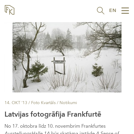
EN
Tog
nav
14. OKT ’13
/ Foto Kvartāls /
Notikumi
Latvijas fotogrāfija Frankfurtē
No 17. oktobra līdz 10. novembrim Frankfurtes
AusstellungsHalle 1A
būs skatāma izstāde
A Sense of