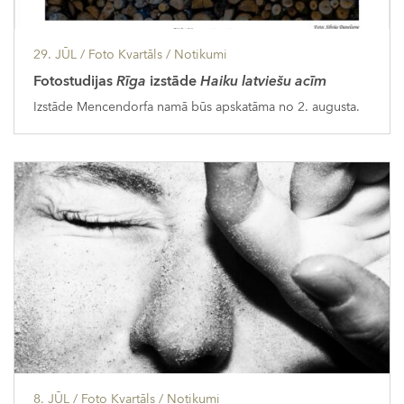
29. JŪL
/ Foto Kvartāls /
Notikumi
Fotostudijas
Rīga
izstāde
Haiku latviešu acīm
Izstāde Mencendorfa namā būs apskatāma no 2. augusta.
8. JŪL
/ Foto Kvartāls /
Notikumi