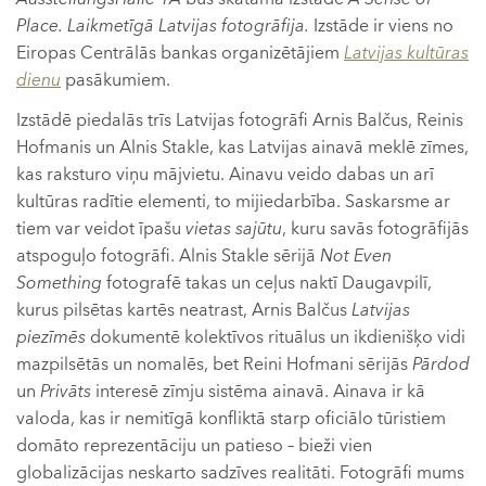
Place. Laikmetīgā Latvijas fotogrāfija.
Izstāde ir viens no
Eiropas Centrālās bankas organizētājiem
Latvijas kultūras
dienu
pasākumiem.
Izstādē piedalās trīs Latvijas fotogrāfi Arnis Balčus, Reinis
Hofmanis un Alnis Stakle, kas Latvijas ainavā meklē zīmes,
kas raksturo viņu mājvietu. Ainavu veido dabas un arī
kultūras radītie elementi, to mijiedarbība. Saskarsme ar
tiem var veidot īpašu
vietas sajūtu
, kuru savās fotogrāfijās
atspoguļo fotogrāfi. Alnis Stakle sērijā
Not Even
Something
fotografē takas un ceļus naktī Daugavpilī,
kurus pilsētas kartēs neatrast, Arnis Balčus
Latvijas
piezīmēs
dokumentē kolektīvos rituālus un ikdienišķo vidi
mazpilsētās un nomalēs, bet Reini Hofmani sērijās
Pārdod
un
Privāts
interesē zīmju sistēma ainavā. Ainava ir kā
valoda, kas ir nemitīgā konfliktā starp oficiālo tūristiem
domāto reprezentāciju un patieso – bieži vien
globalizācijas neskarto sadzīves realitāti. Fotogrāfi mums