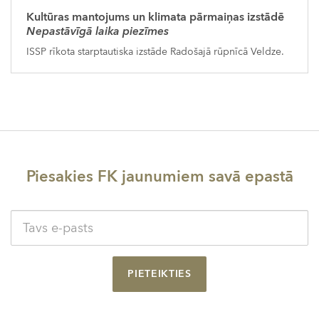
Kultūras mantojums un klimata pārmaiņas izstādē
Nepastāvīgā laika piezīmes
ISSP rīkota starptautiska izstāde Radošajā rūpnīcā Veldze.
Piesakies FK jaunumiem savā epastā
PIETEIKTIES