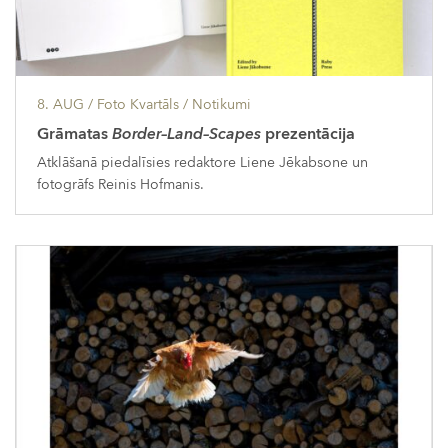
8. AUG
/ Foto Kvartāls /
Notikumi
Grāmatas
Border–Land–Scapes
prezentācija
Atklāšanā piedalīsies redaktore Liene Jēkabsone un
fotogrāfs Reinis Hofmanis.