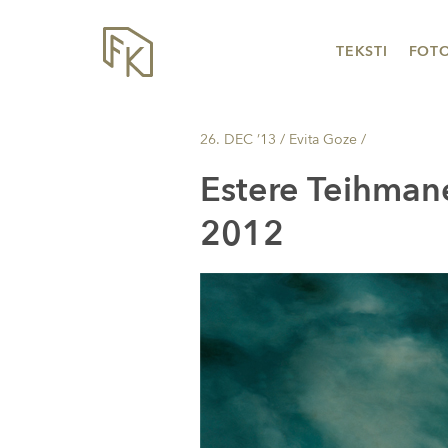
TEKSTI
FOT
26. DEC ’13
/ Evita Goze /
Estere Teihmane
2012