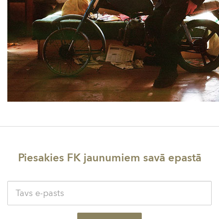
Piesakies FK jaunumiem savā epastā