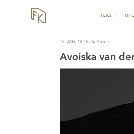
TEKSTI
FOT
13. JAN ’15
/ Evita Goze /
Avoiska van de