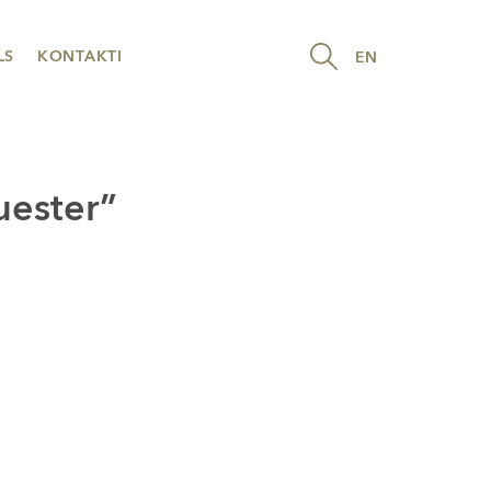
LS
KONTAKTI
EN
uester”