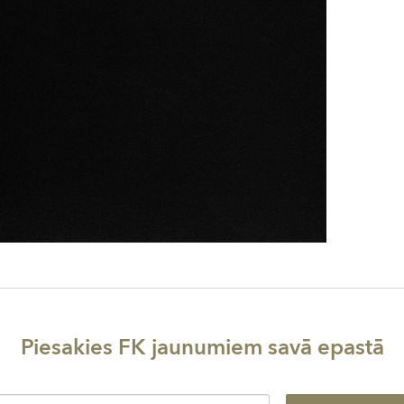
Piesakies FK jaunumiem savā epastā