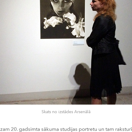
Skats no izstādes Arsenālā
edzam 20. gadsimta sākuma studijas portretu un tam rakstur