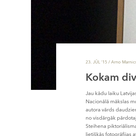
23. JŪL ’15
/ Arno Marnic
Kokam divi
Jau kādu laiku Latvij
Nacionālā mākslas mu
autora vārds daudzie
no visdārgāk pārdotaj
Steihena piktoriālisma
lietišķās fotogrāfija