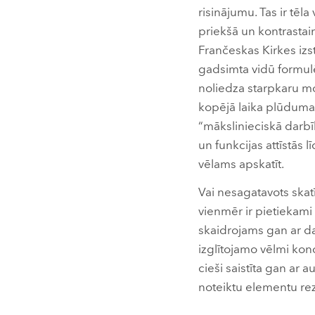
risinājumu. Tas ir tēl
priekšā un kontrasta
Frančeskas Kirkes izst
gadsimta vidū formulē
noliedza starpkaru mo
kopējā laika plūduma 
“mākslinieciskā darbī
un funkcijas attīstās 
vēlams apskatīt.
Vai nesagatavots skatī
vienmēr ir pietiekami
skaidrojams gan ar d
izglītojamo vēlmi konc
cieši saistīta gan ar
noteiktu elementu rez