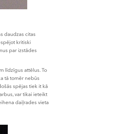
ās daudzas citas
spējot kritiski
umus par izstādes
līdzīgus attēlus. To
, ka tā tomēr nebūs
ošās spējas tiek it kā
bus, var tikai ieteikt
eihena daiļrades vieta