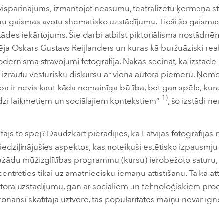
a vispārinājums, izmantojot neasumu, teatralizētu ķermeņa st
inu gaismas avotu shematisko uzstādījumu. Tieši šo gaisma
ādes iekārtojums. Šie darbi atbilst piktoriālisma nostādnēm
ja Oskars Gustavs Reijlanders un kuras kā buržuāziski rea
dernisma strāvojumi fotogrāfijā. Nākas secināt, ka izstāde
izrautu vēsturisku diskursu ar viena autora piemēru. Ņemot
ba ir nevis kaut kāda nemainīga būtība, bet gan spēle, kur
1)
līdzi laikmetiem un sociālajiem kontekstiem”
, šo izstādi n
tājs to spēj? Daudzkārt pierādījies, ka Latvijas fotogrāfijas
 iedziļinājušies aspektos, kas noteikuši estētisko izpausmju
ažādu mūžizglītības programmu (kursu) ierobežoto saturu,
entrēties tikai uz amatniecisku iemaņu attīstīšanu. Tā kā att
 autora uzstādījumu, gan ar sociāliem un tehnoloģiskiem proc
onansi skatītāja uztverē, tās popularitātes maiņu nevar ign