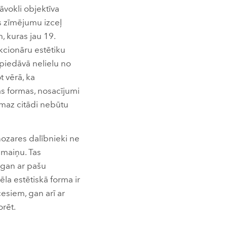
āvokli objektīva
s zīmējumu izceļ
, kuras jau 19.
kcionāru estētiku
 piedāvā nelielu no
 vērā, ka
as formas, nosacījumi
emaz citādi nebūtu
 nozares dalībnieki ne
 maiņu. Tas
 gan ar pašu
ēla estētiskā forma ir
esiem, gan arī ar
orēt.