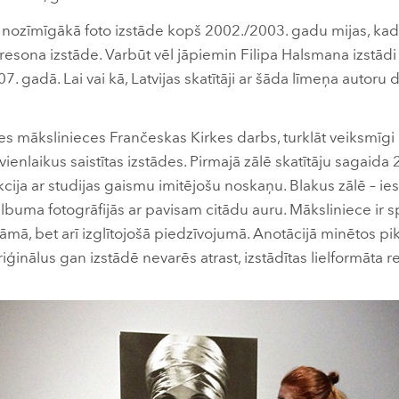
 ir nozīmīgākā foto izstāde kopš 2002./2003. gadu mijas, ka
resona izstāde. Varbūt vēl jāpiemin Filipa Halsmana izstād
. gadā. Lai vai kā, Latvijas skatītāji ar šāda līmeņa autor
ādes mākslinieces Frančeskas Kirkes darbs, turklāt veiksmīgi
vienlaikus saistītas izstādes. Pirmajā zālē skatītāju sagaid
cija ar studijas gaismu imitējošu noskaņu. Blakus zālē – ie
uma fotogrāfijās ar pavisam citādu auru. Māksliniece ir spē
āmā, bet arī izglītojošā piedzīvojumā. Anotācijā minētos pi
iģinālus gan izstādē nevarēs atrast, izstādītas lielformāta 