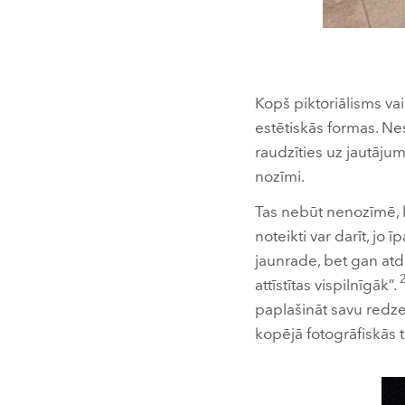
Kopš piktoriālisms vai
estētiskās formas. Nes
raudzīties uz jautāju
nozīmi.
Tas nebūt nenozīmē, 
noteikti var darīt, jo 
jaunrade, bet gan atda
2
attīstītas vispilnīgāk”.
paplašināt savu redzes
kopējā fotogrāfiskās t