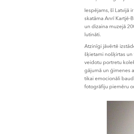
Iespējams, šī Latvijā
skatāma Anrī Kartjē-B
un dizaina muzejā 2007
lutināti.
Atzinīgi jāvērtē izst
šķietami nošķirtas un 
veidotu portretu kolek
gājumā un ģimenes alb
tikai emocionāli baud
fotogrāfiju piemēru or