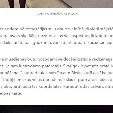
Skats no izstādes Arsenālā
rs nedominē fotogrāfijas stilu daudzveidībā, tā vietā stājuš
agatavots skatītājs, nezinot visus šos aspektus, līdz ar to ne
mu laika un telpas griezumā, var izdarīt nepareizus secināj
ka mūsdienās būtu nosodāmi veidot šai izstādē redzamajam 
īpaši, ja tam ir atrodams patērētājs. Svarīgāk ir paturēt prātā
rināšana. “Jaunrade tiek saistīta ar mākslu, kurā cilvēka rad
)
Tādēļ tiem, kas vēlas darināt mākslas tirgum atbilstošus dar
loku, lai atrastu tās koordinātas, kurās atrodas Edvarda St
elpas kartē.