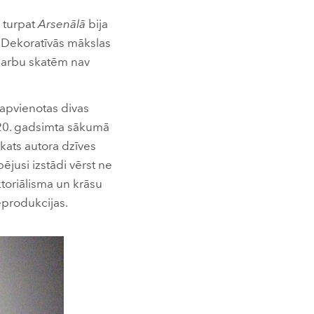
d turpat
Arsenālā
bija
i Dekoratīvās mākslas
u darbu skatēm nav
 apvienotas divas
a 20. gadsimta sākumā
skats autora dzīves
jusi izstādi vērst ne
ktoriālisma un krāsu
reprodukcijas.