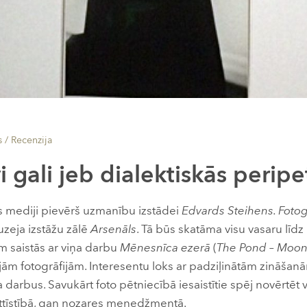
s /
Recenzija
 gali jeb dialektiskās peripet
as mediji pievērš uzmanību izstādei
Edvards Steihens. Fotog
zeja izstāžu zālē
Arsenāls
. Tā būs skatāma visu vasaru līdz
m saistās ar viņa darbu
Mēnesnīca ezerā
(
The Pond – Moon
ām fotogrāfijām. Interesentu loks ar padziļinātām zināšanā
 darbus. Savukārt foto pētniecībā iesaistītie spēj novērtēt
s attīstībā, gan nozares menedžmentā.