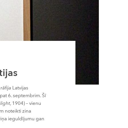
ijas
rāfija
Latvijas
 pat 6. septembrim. Šī
light
, 1904) – vienu
m noteikti zina
 viņa ieguldījumu gan