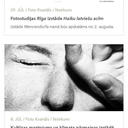
29. JŪL
/ Foto Kvartāls /
Notikumi
Fotostudijas
Rīga
izstāde
Haiku latviešu acīm
Izstāde Mencendorfa namā būs apskatāma no 2. augusta.
8. JŪL
/ Foto Kvartāls /
Notikumi
Kultūras mantojums un klimata pārmaiņas izstādē