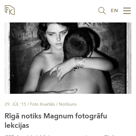
EN
Tog
nav
29. JŪL ’15
/ Foto Kvartāls /
Notikumi
Rīgā notiks Magnum fotogrāfu
lekcijas