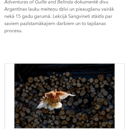
Adventures of Guille and Belinda
dokumentē divu
Argentīnas lauku meiteņu dzīvi un pieaugšanu vairāk
nekā 15 gadu garumā. Lekcijā Sangvineti stāstīs par
saviem pazīstamākajiem darbiem un to tapšanas
procesu.