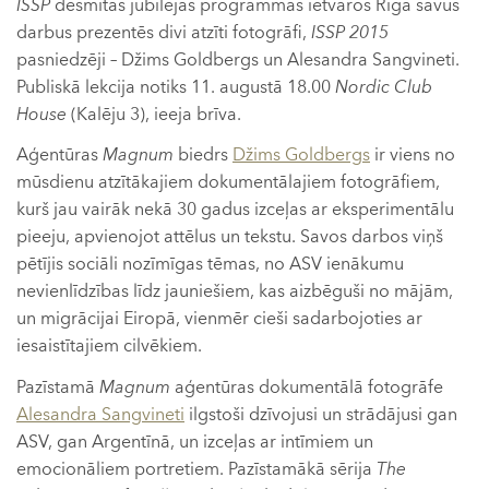
ISSP
desmitās jubilejas programmas ietvaros Rīgā savus
darbus prezentēs divi atzīti fotogrāfi,
ISSP 2015
pasniedzēji – Džims Goldbergs un Alesandra Sangvineti.
Publiskā lekcija notiks 11. augustā 18.00
Nordic Club
House
(Kalēju 3), ieeja brīva.
Aģentūras
Magnum
biedrs
Džims Goldbergs
ir viens no
mūsdienu atzītākajiem dokumentālajiem fotogrāfiem,
kurš jau vairāk nekā 30 gadus izceļas ar eksperimentālu
pieeju, apvienojot attēlus un tekstu. Savos darbos viņš
pētījis sociāli nozīmīgas tēmas, no ASV ienākumu
nevienlīdzības līdz jauniešiem, kas aizbēguši no mājām,
un migrācijai Eiropā, vienmēr cieši sadarbojoties ar
iesaistītajiem cilvēkiem.
Pazīstamā
Magnum
aģentūras dokumentālā fotogrāfe
Alesandra Sangvineti
ilgstoši dzīvojusi un strādājusi gan
ASV, gan Argentīnā, un izceļas ar intīmiem un
emocionāliem portretiem. Pazīstamākā sērija
The