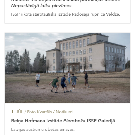
Nepastāvīgā laika piezīmes
ISSP rīkota starptautiska izstāde Radošajā rūpnīcā Veldze.
1. JŪL
/ Foto Kvartāls /
Notikumi
Reiņa Hofmaņa izstāde
Pierobeža
ISSP Galerijā
Latvijas austrumu obežas ainavas.