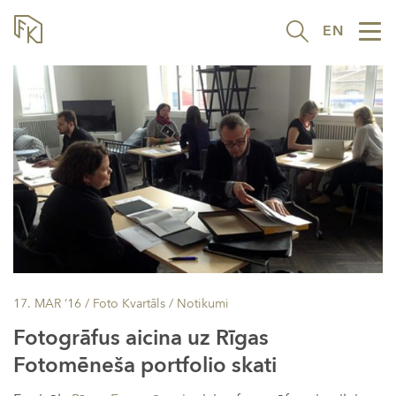
EN
Tog
nav
17. MAR ’16
/ Foto Kvartāls /
Notikumi
Fotogrāfus aicina uz Rīgas
Fotomēneša portfolio skati