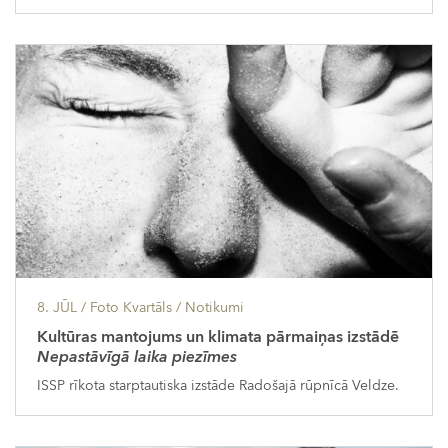
8. JŪL
/ Foto Kvartāls /
Notikumi
Kultūras mantojums un klimata pārmaiņas izstādē
Nepastāvīgā laika piezīmes
ISSP rīkota starptautiska izstāde Radošajā rūpnīcā Veldze.