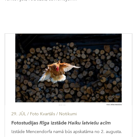
29. JŪL
/ Foto Kvartāls /
Notikumi
Fotostudijas
Rīga
izstāde
Haiku latviešu acīm
Izstāde Mencendorfa namā būs apskatāma no 2. augusta.