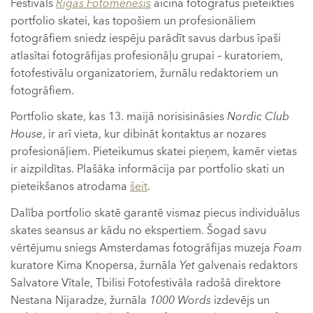
Festivāls
Rīgas Fotomēnesis
aicina fotogrāfus pieteikties
portfolio skatei, kas topošiem un profesionāliem
fotogrāfiem sniedz iespēju parādīt savus darbus īpaši
atlasītai fotogrāfijas profesionāļu grupai – kuratoriem,
fotofestivālu organizatoriem, žurnālu redaktoriem un
fotogrāfiem.
Portfolio skate, kas 13. maijā norisisināsies
Nordic Club
House
, ir arī vieta, kur dibināt kontaktus ar nozares
profesionāļiem. Pieteikumus skatei pieņem, kamēr vietas
ir aizpildītas. Plašāka informācija par portfolio skati un
pieteikšanos atrodama
šeit
.
Dalība portfolio skatē garantē vismaz piecus individuālus
skates seansus ar kādu no ekspertiem. Šogad savu
vērtējumu sniegs Amsterdamas fotogrāfijas muzeja
Foam
kuratore Kima Knopersa, žurnāla
Yet
galvenais redaktors
Salvatore Vītale, Tbilisi Fotofestivāla radošā direktore
Nestana Nijaradze, žurnāla
1000 Words
izdevējs un