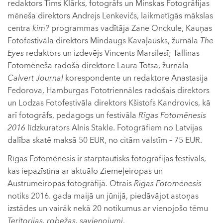
redaktors Tims Klārks, fotogrāfs un Minskas Fotogrāfijas
mēneša direktors Andrejs Lenkevičs, laikmetīgās mākslas
centra
kim?
programmas vadītāja Zane Onckule, Kauņas
Fotofestivāla direktors Mindaugs Kavaļausks, žurnāla
The
Eyes
redaktors un izdevējs Vincents Marsilesī; Tallinas
Fotomēneša radošā direktore Laura Totsa, žurnāla
Calvert Journal
korespondente un redaktore Anastasija
Fedorova, Hamburgas Fototriennāles radošais direktors
un Lodzas Fotofestivāla direktors Kšistofs Kandrovics, kā
arī fotogrāfs, pedagogs un festivāla
Rīgas Fotomēnesis
2016
līdzkurators Alnis Stakle. Fotogrāfiem no Latvijas
dalība skatē maksā 50 EUR, no citām valstīm – 75 EUR.
Rīgas Fotomēnesis ir starptautisks fotogrāfijas festivāls,
kas iepazīstina ar aktuālo Ziemeļeiropas un
Austrumeiropas fotogrāfijā. Otrais
Rīgas Fotomēnesis
notiks 2016. gada maijā un jūnijā, piedāvājot astoņas
izstādes un vairāk nekā 20 notikumus ar vienojošo tēmu
Teritorijas, robežas, savienojumi
.