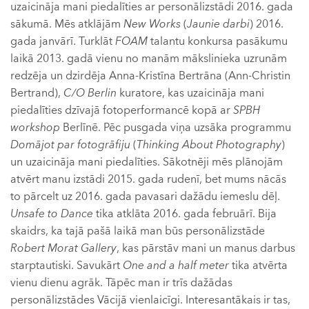
uzaicināja mani piedalīties ar personālizstādi 2016. gada
sākumā. Mēs atklājām
New Works
(
Jaunie darbi
) 2016.
gada janvārī. Turklāt
FOAM
talantu konkursa pasākumu
laikā 2013. gadā vienu no manām mākslinieka uzrunām
redzēja un dzirdēja Anna-Kristīna Bertrāna (Ann-Christin
Bertrand),
C/O Berlin
kuratore, kas uzaicināja mani
piedalīties dzīvajā fotoperformancē kopā ar
SPBH
workshop
Berlīnē. Pēc pusgada viņa uzsāka programmu
Domājot par fotogrāfiju
(
Thinking About Photography
)
un uzaicināja mani piedalīties. Sākotnēji mēs plānojām
atvērt manu izstādi 2015. gada rudenī, bet mums nācās
to pārcelt uz 2016. gada pavasari dažādu iemeslu dēļ.
Unsafe to Dance
tika atklāta 2016. gada februārī. Bija
skaidrs, ka tajā pašā laikā man būs personālizstāde
Robert Morat Gallery
, kas pārstāv mani un manus darbus
starptautiski. Savukārt
One and a half meter
tika atvērta
vienu dienu agrāk. Tāpēc man ir trīs dažādas
personālizstādes Vācijā vienlaicīgi. Interesantākais ir tas,