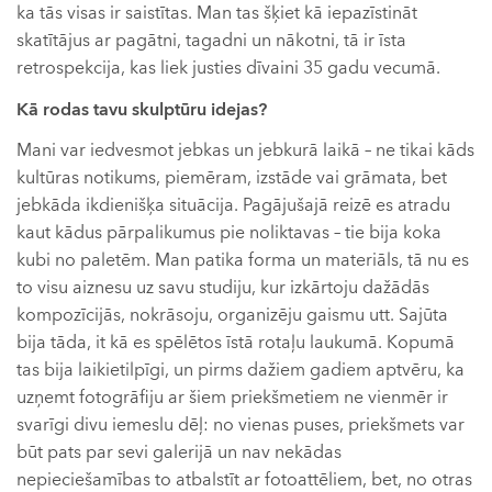
ka tās visas ir saistītas. Man tas šķiet kā iepazīstināt
skatītājus ar pagātni, tagadni un nākotni, tā ir īsta
retrospekcija, kas liek justies dīvaini 35 gadu vecumā.
Kā rodas tavu skulptūru idejas?
Mani var iedvesmot jebkas un jebkurā laikā – ne tikai kāds
kultūras notikums, piemēram, izstāde vai grāmata, bet
jebkāda ikdienišķa situācija. Pagājušajā reizē es atradu
kaut kādus pārpalikumus pie noliktavas – tie bija koka
kubi no paletēm. Man patika forma un materiāls, tā nu es
to visu aiznesu uz savu studiju, kur izkārtoju dažādās
kompozīcijās, nokrāsoju, organizēju gaismu utt. Sajūta
bija tāda, it kā es spēlētos īstā rotaļu laukumā. Kopumā
tas bija laikietilpīgi, un pirms dažiem gadiem aptvēru, ka
uzņemt fotogrāfiju ar šiem priekšmetiem ne vienmēr ir
svarīgi divu iemeslu dēļ: no vienas puses, priekšmets var
būt pats par sevi galerijā un nav nekādas
nepieciešamības to atbalstīt ar fotoattēliem, bet, no otras