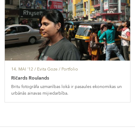
14. MAI ’12
/ Evita Goze /
Portfolio
Ričards Roulands
Britu fotogrāfa uzmanības lokā ir pasaules ekonomikas un
urbānās ainavas mijiedarbība.