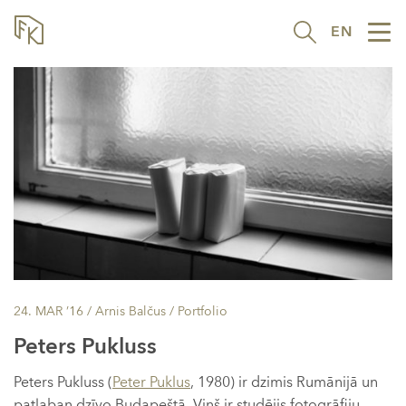
EN
Tog
nav
24. MAR ’16
/ Arnis Balčus /
Portfolio
Peters Pukluss
Peters Pukluss (
Peter Puklus
, 1980) ir dzimis Rumānijā un
patlaban dzīvo Budapeštā. Viņš ir studējis fotogrāfiju