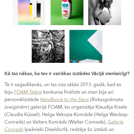
Kā tas nākas, ka tev ir vairākas izstādes Vācijā vienlaicīgi?
Tā ir sagadīšanās, un tas viss sākās 2013. gadā, kad es
biju
FOAM Talent
konkursa finālists un man bija arī
personālizstāde
Handbook to the Stars
(
Rokasgrāmata
zvaigznēm
) galerijā FOAM, ko organizēja Klaudija Kisele
(Claudia Küssel). Helga Vekopa-Konrāde (Helga Weckop-
Conrads) un Valters Konrāds (Walter Conrads),
Galerie
Conrads
īpašnieki Diseldorfā, redzēja šo izstādi un