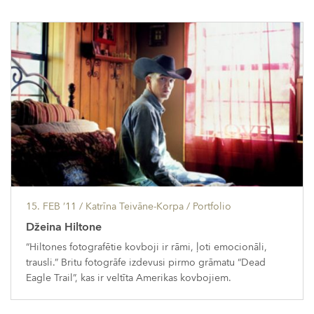
15. FEB ’11
/ Katrīna Teivāne-Korpa /
Portfolio
Džeina Hiltone
“Hiltones fotografētie kovboji ir rāmi, ļoti emocionāli,
trausli.” Britu fotogrāfe izdevusi pirmo grāmatu “Dead
Eagle Trail”, kas ir veltīta Amerikas kovbojiem.