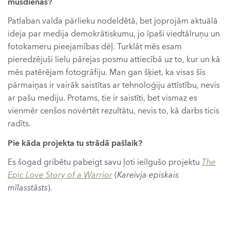
mūsdienās?
Patlaban valda pārlieku nodeldētā, bet joprojām aktuālā
ideja par medija demokrātiskumu, jo īpaši viedtālruņu un
fotokameru pieejamības dēļ. Turklāt mēs esam
pieredzējuši lielu pārejas posmu attiecībā uz to, kur un kā
mēs patērējam fotogrāfiju. Man gan šķiet, ka visas šīs
pārmaiņas ir vairāk saistītas ar tehnoloģiju attīstību, nevis
ar pašu mediju. Protams, tie ir saistīti, bet vismaz es
vienmēr cenšos novērtēt rezultātu, nevis to, kā darbs ticis
radīts.
Pie kāda projekta tu strādā pašlaik?
Es šogad gribētu pabeigt savu ļoti ieilgušo projektu
The
Epic Love Story of a Warrior
(
Kareivja episkais
mīlasstāsts
).