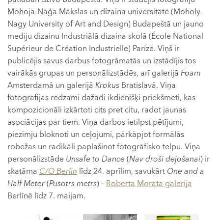
Mohoja-Nāģa Mākslas un dizaina universitātē (Moholy-
Nagy University of Art and Design) Budapeštā un jauno
mediju dizainu Industriālā dizaina skolā (École National
Supérieur de Création Industrielle) Parīzē. Viņš ir
publicējis savus darbus fotogrāmatās un izstādījis tos
vairākās grupas un personālizstādēs, arī galerijā
Foam
Amsterdamā un galerijā
Krokus
Bratislavā. Viņa
fotogrāfijās redzami dažādi ikdienišķi priekšmeti, kas
kompozicionāli izkārtoti cits pret citu, radot jaunas
asociācijas par tiem. Viņa darbos ietilpst pētījumi,
piezīmju bloknoti un ceļojumi, pārkāpjot formālās
robežas un radikāli paplašinot fotogrāfisko telpu. Viņa
personālizstāde
Unsafe to Dance
(
Nav droši dejošanai
) ir
skatāma
C/O Berlin
līdz 24. aprīlim, savukārt
One and a
Half Meter
(
Pusotrs metrs
) –
Roberta Morata galerijā
Berlīnē līdz 7. maijam.