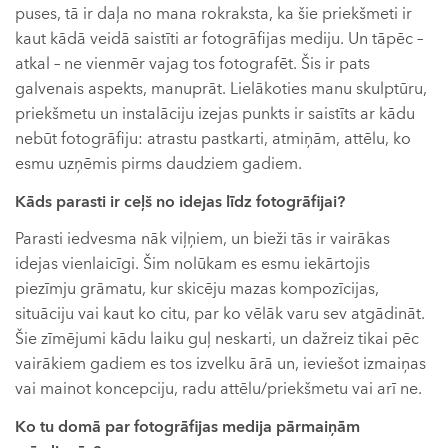
puses, tā ir daļa no mana rokraksta, ka šie priekšmeti ir
kaut kādā veidā saistīti ar fotogrāfijas mediju. Un tāpēc –
atkal – ne vienmēr vajag tos fotografēt. Šis ir pats
galvenais aspekts, manuprāt. Lielākoties manu skulptūru,
priekšmetu un instalāciju izejas punkts ir saistīts ar kādu
nebūt fotogrāfiju: atrastu pastkarti, atmiņām, attēlu, ko
esmu uzņēmis pirms daudziem gadiem.
Kāds parasti ir ceļš no idejas līdz fotogrāfijai?
Parasti iedvesma nāk viļņiem, un bieži tās ir vairākas
idejas vienlaicīgi. Šim nolūkam es esmu iekārtojis
piezīmju grāmatu, kur skicēju mazas kompozīcijas,
situāciju vai kaut ko citu, par ko vēlāk varu sev atgādināt.
Šie zīmējumi kādu laiku guļ neskarti, un dažreiz tikai pēc
vairākiem gadiem es tos izvelku ārā un, ieviešot izmaiņas
vai mainot koncepciju, radu attēlu/priekšmetu vai arī ne.
Ko tu domā par fotogrāfijas medija pārmaiņām