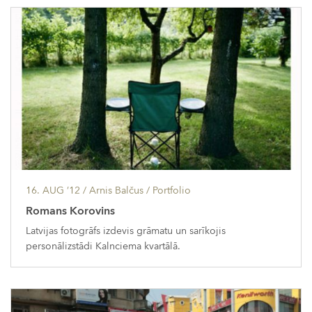
16. AUG ’12
/ Arnis Balčus /
Portfolio
Romans Korovins
Latvijas fotogrāfs izdevis grāmatu un sarīkojis
personālizstādi Kalnciema kvartālā.