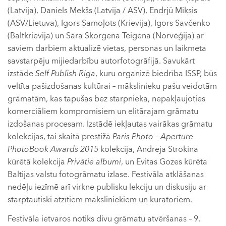
(Latvija), Daniels Mekšs (Latvija / ASV), Endrjū Miksis
(ASV/Lietuva), Igors Samoļots (Krievija), Igors Savčenko
(Baltkrievija) un Sāra Skorgena Teigena (Norvēģija) ar
saviem darbiem aktualizē vietas, personas un laikmeta
savstarpēju mijiedarbību autorfotogrāfijā. Savukārt
izstāde
Self Publish Riga
, kuru organizē biedrība ISSP, būs
veltīta pašizdošanas kultūrai – mākslinieku pašu veidotām
grāmatām, kas tapušas bez starpnieka, nepakļaujoties
komerciāliem kompromisiem un elitārajam grāmatu
izdošanas procesam. Izstādē iekļautas vairākas grāmatu
kolekcijas, tai skaitā prestižā
Paris Photo – Aperture
PhotoBook Awards 2015
kolekcija, Andreja Strokina
kūrētā kolekcija
Privātie albumi
, un Evitas Gozes kūrēta
Baltijas valstu fotogrāmatu izlase. Festivāla atklāšanas
nedēļu iezīmē arī virkne publisku lekciju un diskusiju ar
starptautiski atzītiem māksliniekiem un kuratoriem.
Festivāla ietvaros notiks divu grāmatu atvēršanas – 9.