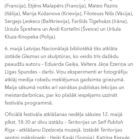
(Francija), Etjēns Malapērs (Francija), Mateo Pazins
(Itālija), Marija Kožanova (Krievija), Filoteuss Nišs (Vācija),
Sergejs Ļeskecs (Baltkrievija), Faršīds Tīgehsāzs (Irāna),
Urzula Šprehera un Andi Kortelīni (Šveice) un Uršula
Kluza-Knopeka (Polija).
6. maijā Latvijas Nacionālajā bibliotēkā tiks atklāta
izstāde
Gleznas un skulptūras
, ko veido trīs dažādu
paaudžu autoru – Eduarda Gaiķa, Valtera Jāņa Ezeriņa un
Līgas Spundes – darbi. Viņu eksperimenti ar fotogrāfiju
atklāj medija robežu meklējumus gadsimta griezumā.
Maija sākumā notiks arī vairākas publiskas lekcijas un
meistardarbnīcas, par ko plašāk iespējams uzzināt
festivāla programmā.
Oficiālā festivāla atklāšanas nedēļa sāksies 12. maijā
plkst. 18:30 ar divu izstāžu –
Teritorijas
un
Self Publish
Riga
– atklāšanu Dzelzceļa muzejā. Izstādē
Teritorijas
septiņi mākslinieki – Heiki Kaski (Somija), Katrīna Ķepule