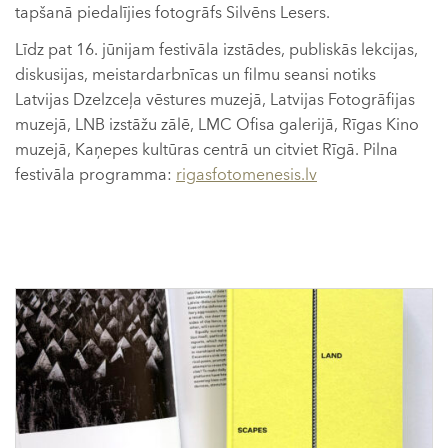
tapšanā piedalījies fotogrāfs Silvēns Lesers.
Līdz pat 16. jūnijam festivāla izstādes, publiskās lekcijas,
diskusijas, meistardarbnīcas un filmu seansi notiks
Latvijas Dzelzceļa vēstures muzejā, Latvijas Fotogrāfijas
muzejā, LNB izstāžu zālē, LMC Ofisa galerijā, Rīgas Kino
muzejā, Kaņepes kultūras centrā un citviet Rīgā. Pilna
festivāla programma:
rigasfotomenesis.lv