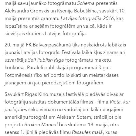
maijā savu jaunāko fotogrāmatu
Schema
prezentēs
Aleksandrs Gronskis un Ksenija Babuškina, savukārt 10.
maijā prezentēs grāmatu
Latvijas fotogrāfija 2016
, kas
iepazīstina ar sešām fotogrāfēm un vaicā, kāds ir
sievišķais skatiens Latvijas fotogrāfijā.
20. maijā FK Balvas pasākumā tiks noskaidrots labākais
jaunais Latvijas fotogrāfs. Festivāla laikā kļūs zināms arī
uzvarētājs
Self Publish Riga
fotogrāmatu maketu
konkursā. Paralēli publiskajai programmai Rīgas
Fotomēnesis rīko arī portfolio skati un meistarklases
jaunajiem un jau pieredzējušiem fotogrāfiem.
Savukārt Rīgas Kino muzejs festivālā piedāvās divas ar
fotogrāfiju saistītas dokumentālās filmas – filma
Vieta, kur
paslēpties
seko vienam no vadošajiem laikmetīgajiem
amerikāņu fotogrāfiem Aleksam Sotam, strādājot pie
projekta
Broken Manual
būs skatāma 18. maijā, otrs
seanss 1. jūnijā piedāvās filmu
Pasaules malā
, kuras