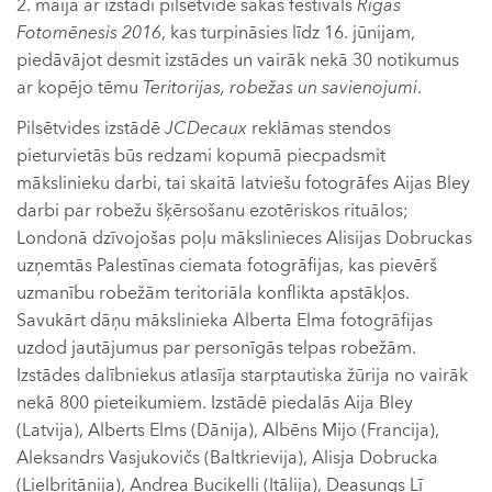
2. maijā ar izstādi pilsētvidē sākas festivāls
Rīgas
Fotomēnesis 2016
, kas turpināsies līdz 16. jūnijam,
piedāvājot desmit izstādes un vairāk nekā 30 notikumus
ar kopējo tēmu
Teritorijas, robežas un savienojumi
.
Pilsētvides izstādē
JCDecaux
reklāmas stendos
pieturvietās būs redzami kopumā piecpadsmit
mākslinieku darbi, tai skaitā latviešu fotogrāfes Aijas Bley
darbi par robežu šķērsošanu ezotēriskos rituālos;
Londonā dzīvojošas poļu mākslinieces Alisijas Dobruckas
uzņemtās Palestīnas ciemata fotogrāfijas, kas pievērš
uzmanību robežām teritoriāla konflikta apstākļos.
Savukārt dāņu mākslinieka Alberta Elma fotogrāfijas
uzdod jautājumus par personīgās telpas robežām.
Izstādes dalībniekus atlasīja starptautiska žūrija no vairāk
nekā 800 pieteikumiem. Izstādē piedalās Aija Bley
(Latvija), Alberts Elms (Dānija), Albēns Mijo (Francija),
Aleksandrs Vasjukovičs (Baltkrievija), Alisja Dobrucka
(Lielbritānija), Andrea Bucikelli (Itālija), Deasungs Lī