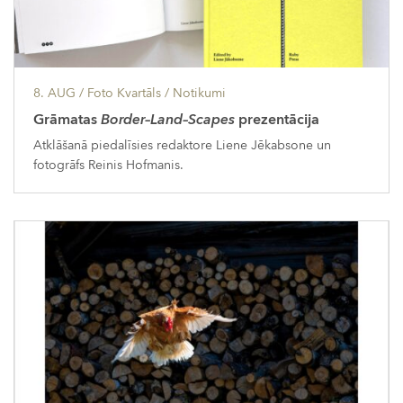
8. AUG
/ Foto Kvartāls /
Notikumi
Grāmatas
Border–Land–Scapes
prezentācija
Atklāšanā piedalīsies redaktore Liene Jēkabsone un
fotogrāfs Reinis Hofmanis.