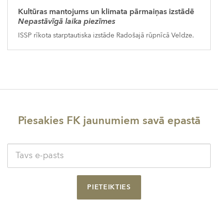
Kultūras mantojums un klimata pārmaiņas izstādē
Nepastāvīgā laika piezīmes
ISSP rīkota starptautiska izstāde Radošajā rūpnīcā Veldze.
Piesakies FK jaunumiem savā epastā
PIETEIKTIES