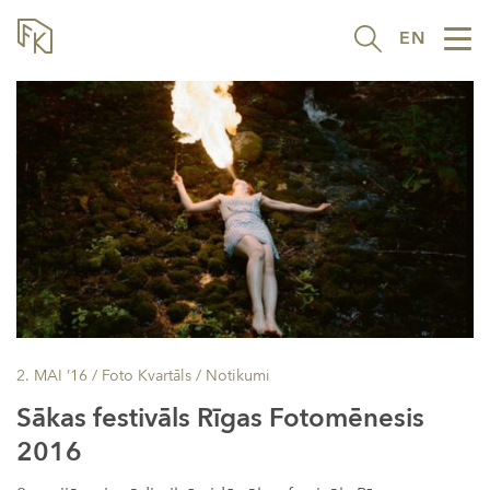
EN
Tog
nav
2. MAI ’16
/ Foto Kvartāls /
Notikumi
Sākas festivāls Rīgas Fotomēnesis
2016