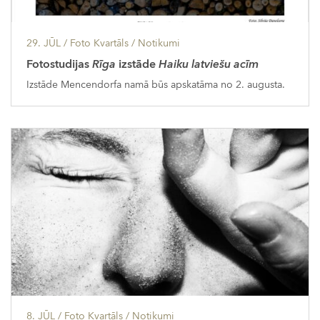
29. JŪL
/ Foto Kvartāls /
Notikumi
Fotostudijas
Rīga
izstāde
Haiku latviešu acīm
Izstāde Mencendorfa namā būs apskatāma no 2. augusta.
8. JŪL
/ Foto Kvartāls /
Notikumi