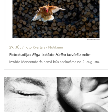
29. JŪL
/ Foto Kvartāls /
Notikumi
Fotostudijas
Rīga
izstāde
Haiku latviešu acīm
Izstāde Mencendorfa namā būs apskatāma no 2. augusta.