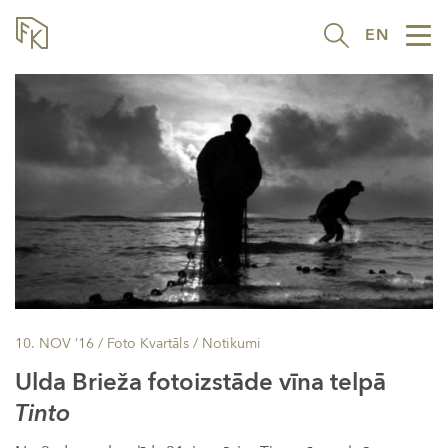
EN
Tog
nav
10. NOV ’16
/ Foto Kvartāls /
Notikumi
Ulda Brieža fotoizstāde vīna telpā
Tinto