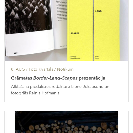
8. AUG
/ Foto Kvartāls /
Notikumi
Grāmatas
Border–Land–Scapes
prezentācija
Atklāšanā piedalīsies redaktore Liene Jēkabsone un
fotogrāfs Reinis Hofmanis.