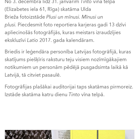
No 3. decembra līdz 31. janvārim
Tinto
vīna telpā
(Elizabetes iela 61, Rīga) skatāma Ulda
Brieža fotoizstāde
Plusi un mīnusi. Mīnusi un
plusi.
Piecdesmit foto reportiera karjeras gadi 13 dzīvi
apliecinošās fotogrāfijās, kuras meistars izraudzījies
ekskluzīvi
Latio
2017. gada kalendāram.
Briedis ir leģendāra personība Latvijas fotogrāfijā, kuras
skatījums piešķīris raksturu teju visiem nozīmīgākajiem
notikumiem un personām pēdējā pusgadsimta laikā kā
Latvijā, tā citviet pasaulē.
Fotogrāfijas plašākai auditorijai taps skatāmas pirmoreiz.
Izstāde skatāma katru dienu
Tinto
vīna telpā.