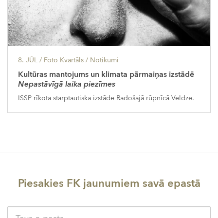
8. JŪL
/ Foto Kvartāls /
Notikumi
Kultūras mantojums un klimata pārmaiņas izstādē
Nepastāvīgā laika piezīmes
ISSP rīkota starptautiska izstāde Radošajā rūpnīcā Veldze.
Piesakies FK jaunumiem savā epastā