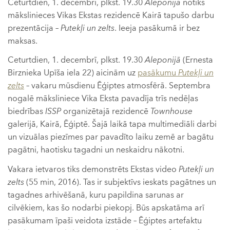
Ceturtdien, 1. decembrī, plkst. 19.30
Aleponijā
notiks
mākslinieces Vikas Ekstas rezidencē Kairā tapušo darbu
prezentācija –
Putekļi un zelts
. Ieeja pasākumā ir bez
maksas.
Ceturtdien, 1. decembrī, plkst. 19.30
Aleponijā
(Ernesta
Birznieka Upīša iela 22) aicinām uz
pasākumu
Putekļi un
zelts
– vakaru mūsdienu Ēģiptes atmosfērā. Septembra
nogalē māksliniece Vika Eksta pavadīja trīs nedēļas
biedrības
ISSP
organizētajā rezidencē
Townhouse
galerijā, Kairā, Ēģiptē. Šajā laikā tapa multimediāli darbi
un vizuālas piezīmes par pavadīto laiku zemē ar bagātu
pagātni, haotisku tagadni un neskaidru nākotni.
Vakara ietvaros tiks demonstrēts Ekstas video
Putekļi un
zelts
(55 min, 2016). Tas ir subjektīvs ieskats pagātnes un
tagadnes arhivēšanā, kuru papildina sarunas ar
cilvēkiem, kas šo nodarbi piekopj. Būs apskatāma arī
pasākumam īpaši veidota izstāde – Ēģiptes artefaktu