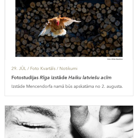
29. JŪL
/ Foto Kvartāls /
Notikumi
Fotostudijas
Rīga
izstāde
Haiku latviešu acīm
Izstāde Mencendorfa namā būs apskatāma no 2. augusta.