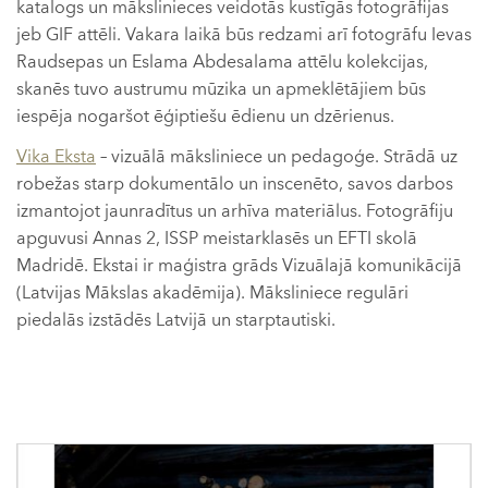
katalogs un mākslinieces veidotās kustīgās fotogrāfijas
jeb GIF attēli. Vakara laikā būs redzami arī fotogrāfu Ievas
Raudsepas un Eslama Abdesalama attēlu kolekcijas,
skanēs tuvo austrumu mūzika un apmeklētājiem būs
iespēja nogaršot ēģiptiešu ēdienu un dzērienus.
Vika Eksta
– vizuālā māksliniece un pedagoģe. Strādā uz
robežas starp dokumentālo un inscenēto, savos darbos
izmantojot jaunradītus un arhīva materiālus. Fotogrāfiju
apguvusi Annas 2, ISSP meistarklasēs un EFTI skolā
Madridē. Ekstai ir maģistra grāds Vizuālajā komunikācijā
(Latvijas Mākslas akadēmija). Māksliniece regulāri
piedalās izstādēs Latvijā un starptautiski.