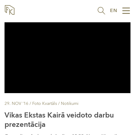
EN
Tog
nav
29. NOV ’16
/ Foto Kvartāls /
Notikumi
Vikas Ekstas Kairā veidoto darbu
prezentācija