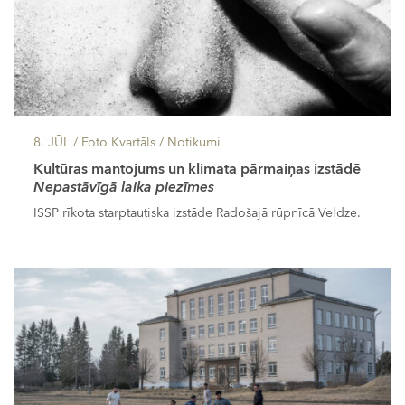
8. JŪL
/ Foto Kvartāls /
Notikumi
Kultūras mantojums un klimata pārmaiņas izstādē
Nepastāvīgā laika piezīmes
ISSP rīkota starptautiska izstāde Radošajā rūpnīcā Veldze.