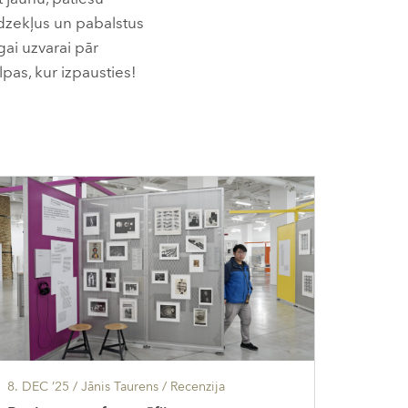
īdzekļus un pabalstus
gai uzvarai pār
lpas, kur izpausties!
8. DEC ’25
/ Jānis Taurens /
Recenzija