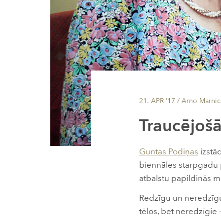
21. APR ’17
/ Arno Marnic
Traucējošā
Guntas Podiņas
izstā
biennāles starpgadu p
atbalstu papildinās m
Redzīgu un neredzīgu c
tēlos, bet neredzīgie –