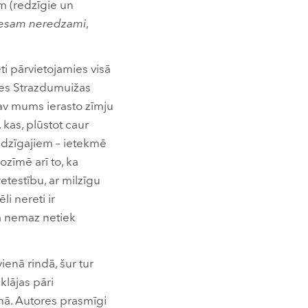
am (redzīgie un
esam neredzami
,
ēti pārvietojamies visā
sies Strazdumuižas
 nav mums ierasto zīmju
, kas, plūstot caur
edzīgajiem – ietekmē
ozīmē arī to, ka
etestību, ar milzīgu
li nereti ir
 ka nemaz netiek
vienā rindā, šur tur
klājas pāri
umā. Autores prasmīgi