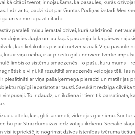
vai kā citādi tverot, ir nojaušams, ka pasaules, kurās dzīvoj
īgas. Līdz ar to, padzirdot par Guntas Podiņas izstādi
Mēs ne
triga un vēlme iepazīt citādo.
astāv paralēli mūsu ierastai dzīvei, kurā salīdzinoši netrauc
r izveidojusies Juglā un jau kopš padomju laika piesavināju
lvēki, kuri lielākoties pasauli netver vizuāli. Viņu pasaulē
 kas ir viņu rīcībā, ir ar pirkstu galu nerviem tvertie impulsi
timulē limbisko sistēmu smadzenēs. To pašu, kuru mums – r
agnētiskie viļņi, kā rezultātā smadzenēs veidojas tēli. Tas n
 ir piesātināti ar viņa paša ķermeņa pieredzi un matērijas pr
objektu rūpīgi iepazīstot ar tausti. Savukārt redzīga cilvēka tē
n virspusēji. To ir daudz, un ikdiena ir tiem tik pārsātināta,
ce.
izuālu attēlu, kas, glīti sarāmēti, virknējas gar sienu. Šur tur 
liecību par Strazdumuižas iedzīvotāju ikdienu. Sociālie slāņi 
n visi iepriekšējie nogrimst dzīves īstenības tvēruma tieš