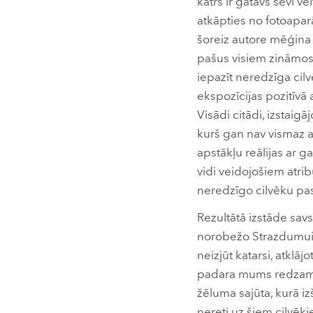
katrs ir gatavs sevi vel
atkāpties no fotoaparā
šoreiz autore mēģina s
pašus visiem zināmos 
iepazīt neredzīga cil
ekspozīcijas pozitīvā 
Visādi citādi, izstai
kurš gan nav vismaz a
apstākļu reālijas ar
vidi veidojošiem atrib
neredzīgo cilvēku pa
Rezultātā izstāde savs
norobežo Strazdumuižu
neizjūt katarsi, atklāj
padara mums redzamus 
žēluma sajūta, kurā izš
nereti uz šiem cilvēk