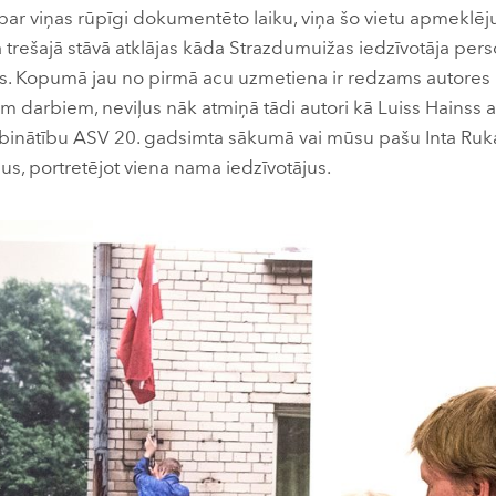
a par viņas rūpīgi dokumentēto laiku, viņa šo vietu apmeklēj
rešajā stāvā atklājas kāda Strazdumuižas iedzīvotāja perso
s. Kopumā jau no pirmā acu uzmetiena ir redzams autores 
em darbiem, neviļus nāk atmiņā tādi autori kā Luiss Hainss ar 
binātību ASV 20. gadsimta sākumā vai mūsu pašu Inta Ruka,
us, portretējot viena nama iedzīvotājus.