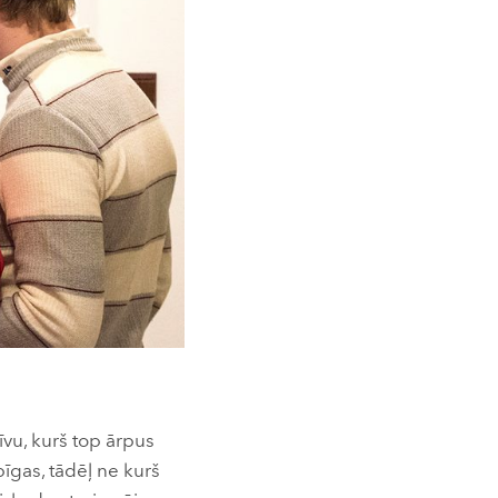
īvu, kurš top ārpus
pīgas, tādēļ ne kurš