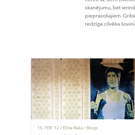
skanējumu, bet ierind
pieprasošajiem. Gribēt
redzīga cilvēka šovini
15. FEB ’12
/ Elīna Ruka /
Blogs