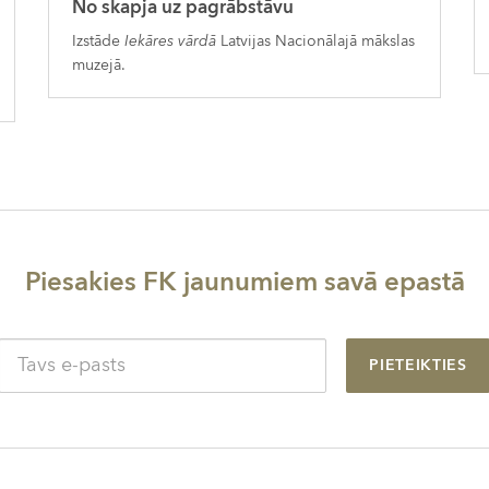
No skapja uz pagrābstāvu
Izstāde
Iekāres vārdā
Latvijas Nacionālajā mākslas
muzejā.
Piesakies FK jaunumiem savā epastā
PIETEIKTIES