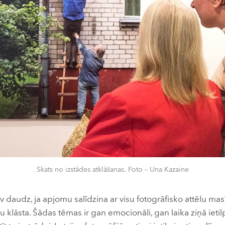
Skats no izstādes atklāšanas. Foto – Una Kazaine
 daudz, ja apjomu salīdzina ar visu fotogrāfisko attēlu mas
klāsta. Šādas tēmas ir gan emocionāli, gan laika ziņā ietil