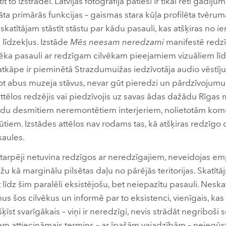
tīt to izstrādei. Latvijas fotogrāfijā patiesi ir tikai reti gadīju
ta primārās funkcijas – gaismas stara kūļa profilēta tvēruma 
katītājam stāstīt stāstu par kādu pasauli, kas atšķiras no ie
līdzekļus. Izstāde
Mēs neesam neredzami
manifestē redzī
vēka pasauli ar redzīgam cilvēkam pieejamiem vizuāliem lī
atkāpe ir pieminētā Strazdumuižas iedzīvotāja audio vēstīju
gājot abus muzeja stāvus, nevar gūt pieredzi un pārdzīvojumu
ttēlos redzējis vai piedzīvojis uz savas ādas dažādu Rīgas 
 gadu desmitiem neremontētiem interjeriem, nolietotām kom
ūtiem. Izstādes attēlos nav rodams tas, kā atšķiras redzīgo
saules.
tarpēji netuvina redzīgos ar neredzīgajiem, neveidojas empā
 kā marginālu pilsētas daļu no pārējās teritorijas. Skatītāj
ot līdz šim paralēli eksistējošu, bet neiepazītu pasauli. Neska
šos cilvēkus un informē par to eksistenci, vienīgais, kas ro
ķīst svarīgākais – viņi ir neredzīgi, nevis strādāt negriboši so
iem attiecināmais termins – ar īpašām vajadzībām – neiegūst