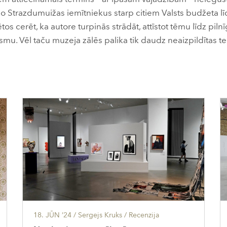
o Strazdumuižas iemītniekus starp citiem Valsts budžeta l
os cerēt, ka autore turpinās strādāt, attīstot tēmu līdz pilnī
smu. Vēl taču muzeja zālēs palika tik daudz neaizpildītas te
18. JŪN ’24
/ Sergejs Kruks /
Recenzija