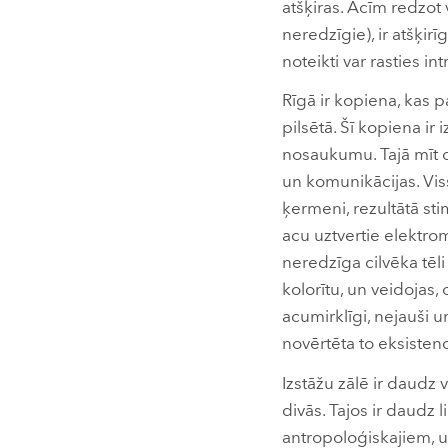
atšķiras. Acīm redzot 
neredzīgie), ir atšķir
noteikti var rasties in
Rīgā ir kopiena, kas p
pilsētā. Šī kopiena i
nosaukumu. Tajā mīt ci
un komunikācijas. Viss,
ķermeni, rezultātā s
acu uztvertie elektrom
neredzīga cilvēka tēli
kolorītu, un veidojas, 
acumirklīgi, nejauši u
novērtēta to eksisten
Izstāžu zālē ir daudz v
divās. Tajos ir daudz 
antropoloģiskajiem, u