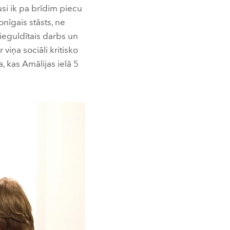
usi ik pa brīdim piecu
nīgais stāsts, ne
ieguldītais darbs un
viņa sociāli kritisko
 kas Amālijas ielā 5