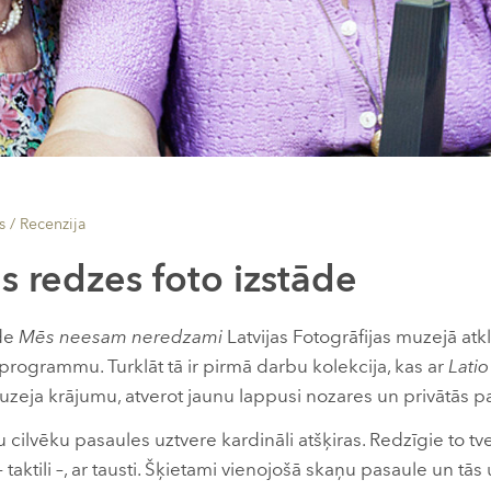
s /
Recenzija
s redzes foto izstāde
de
Mēs neesam neredzami
Latvijas Fotogrāfijas muzejā atk
rogrammu. Turklāt tā ir pirmā darbu kolekcija, kas ar
Latio
uzeja krājumu, atverot jaunu lappusi nozares un privātās p
ilvēku pasaules uztvere kardināli atšķiras. Redzīgie to tve
 taktili –, ar tausti. Šķietami vienojošā skaņu pasaule un tās