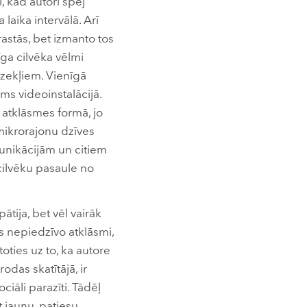
mi, kad autori spēj
laika intervālā. Arī
rastās, bet izmanto tos
ga cilvēka vēlmi
dzekļiem. Vienīgā
ms videoinstalācijā.
 atklāsmes formā, jo
mikrorajonu dzīves
unikācijām un citiem
 cilvēku pasaule no
tija, bet vēl vairāk
s nepiedzīvo atklāsmi,
toties uz to, ka autore
das skatītājā, ir
ciāli parazīti. Tādēļ
 jaunu, patiesu