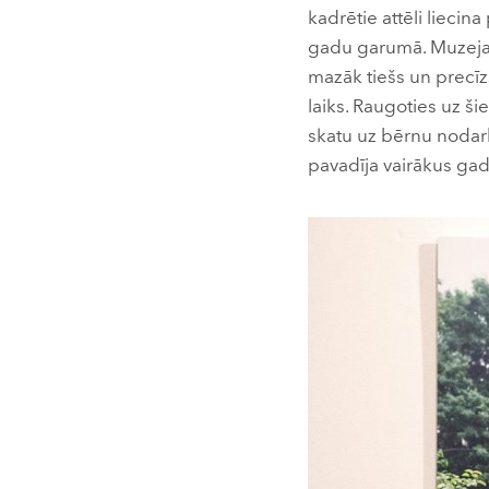
kadrētie attēli liecin
gadu garumā. Muzeja t
mazāk tiešs un precīz
laiks. Raugoties uz ši
skatu uz bērnu nodar
pavadīja vairākus gad