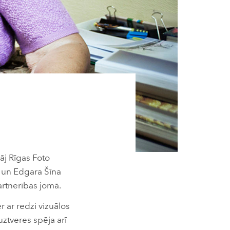
lāj Rīgas Foto
un Edgara Šīna
artnerības jomā.
r ar redzi vizuālos
 uztveres spēja arī