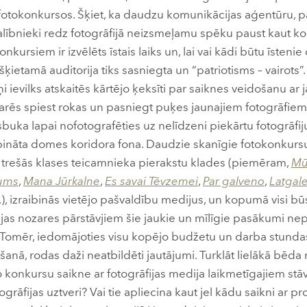
 fotokonkursos. Šķiet, ka daudzu komunikācijas aģentūru, 
lībnieki redz fotogrāfijā neizsmeļamu spēku paust kaut ko j
onkursiem ir izvēlēts īstais laiks un, lai vai kādi būtu īste
ķietamā auditorija tiks sasniegta un “patriotisms – vairots”
ievilks atskaitēs kārtējo ķeksīti par saiknes veidošanu ar 
arēs spiest rokas un pasniegt puķes jaunajiem fotogrāfiem, 
buka lapai nofotografēties uz nelīdzeni piekārtu fotogrāfi
bināta domes koridora fona. Daudzie skanīgie fotokonkurs
da trešās klases teicamnieka pierakstu klades (piemēram,
Mū
jums
,
Mana Jūrkalne
,
Es savai Tēvzemei
,
Par galveno
,
Latgal
tt.), izraibinās vietējo pašvaldību medijus, un kopumā visi b
ijas nozares pārstāvjiem šie jaukie un mīlīgie pasākumi nep
. Tomēr, iedomājoties visu kopējo budžetu un darba stundas,
anā, rodas daži neatbildēti jautājumi. Turklāt lielākā bēd
o konkursu saikne ar fotogrāfijas medija laikmetīgajiem st
grāfijas uztveri? Vai tie apliecina kaut jel kādu saikni ar pr