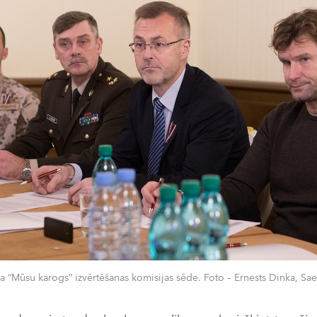
a “Mūsu karogs” izvērtēšanas komisijas sēde. Foto – Ernests Dinka, Sa