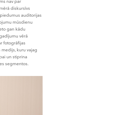
ums nav par
 mērā diskursīvs
ospiedumus auditorijas
ietojumu mūsdienu
lieto gan kādu
ā gadījumu vērā
 fotogrāfijas
ls medijs, kuru vajag
ībai un stiprina
ares segmentos.