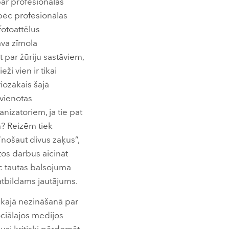
par profesionālās
 pēc profesionālas
fotoattēlus
ava zīmola
 par žūriju sastāviem,
ži vien ir tikai
iozākais šajā
evienotas
izatoriem, ja tie pat
? Reizēm tiek
“nošaut divus zaķus”,
tos darbus aicināt
ēc tautas balsojuma
eatbildams jautājums.
kajā nezināšanā par
ociālajos medijos