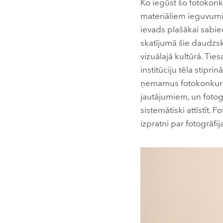
Ko iegūst šo fotokonk
materiāliem ieguvumie
ievads plašākai sabie
skatījumā šie daudzsk
vizuālajā kultūrā. Ties
institūciju tēla stipr
ņemamus fotokonkursus
jautājumiem, un fotogr
sistemātiski attīstīt. 
izpratni par fotogrāf