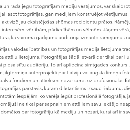
asa un rada jēgu fotogrāfijām mediju vēstījumos, var skaidro
ai lasot fotogrāfijas, gan medijiem konstruējot vēstījumus. L
s aktivizē jau eksistējošas shēmas recipientu prātos. Rāmēju
u interesēm, vērtībām, pārliecībām un vēlmēm. Jāņem vērā, 
ultūrā, ka vairumā gadījumu auditorija izmanto rāmējumus n
jas valodas īpatnības un fotogrāfijas medija lietojuma trad
 attēlu lietojuma. Fotogrāfijas šādā ietvarā der tikai par ilu
ai piesaistītu auditoriju. To arī apliecina simtgades konkursi
ilgtermiņa autorprojekti par Latviju vai augsta līmeņa foto
balvu fondiem un attieksmi nevar cerēt uz profesionālās fot
togrāfijas pārstāvis, kuram diletantisms izsauc riebumu, die
totām iespējām, ko varēja iegūt profesionālā fotogrāfija,
omājuši ne tikai par sapņainiem attēliem savu iekšējo ne
iedomātos par fotogrāfiju kā mediju un nozari, kurai arī ir s
.