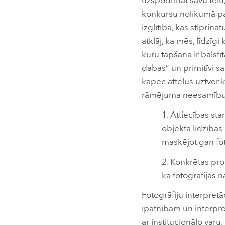
uzspodrināt savu tēlu,
konkursu nolikumā pau
izglītība, kas stiprin
atklāj, ka mēs, līdzī
kuru tapšana ir balstīt
dabas” un primitīvi sa
kāpēc attēlus uztver k
rāmējuma neesamību un
1. Attiecības sta
objekta līdzības
maskējot gan fot
2. Konkrētas pro
ka fotogrāfijas n
Fotogrāfiju interpretāc
īpatnībām un interpret
ar institucionālo varu