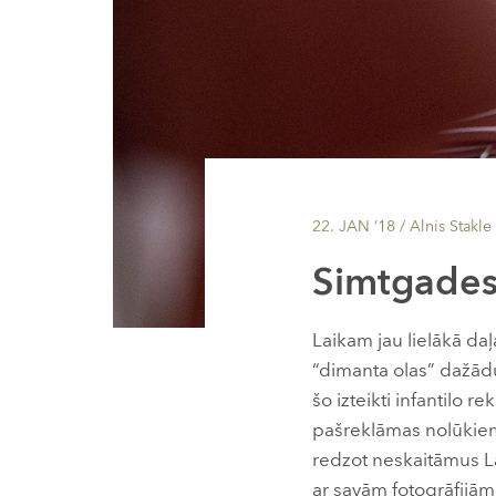
22. JAN ’18
/ Alnis Stakle
Simtgades
Laikam jau lielākā da
“dimanta olas” dažād
šo izteikti infantilo r
pašreklāmas nolūkiem 
redzot neskaitāmus La
ar savām fotogrāfijām