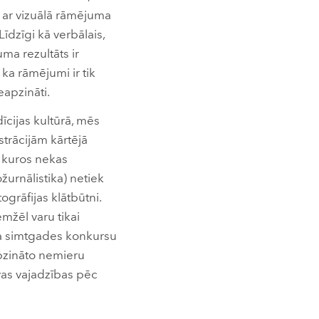
t ar vizuālā rāmējuma
īdzīgi kā verbālais,
ma rezultāts ir
ka rāmējumi ir tik
eapzināti.
īcijas kultūrā, mēs
strācijām kārtējā
, kuros nekas
žurnālistika) netiek
ogrāfijas klātbūtni.
mžēl varu tikai
 ja simtgades konkursu
apzināto nemieru
avas vajadzības pēc