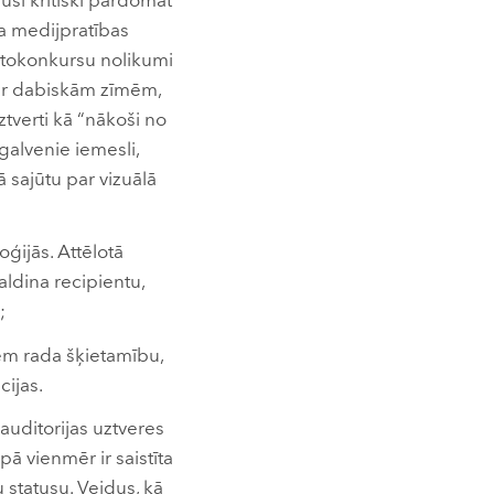
susi kritiski pārdomāt
ta medijpratības
 fotokonkursu nolikumi
 par dabiskām zīmēm,
ztverti kā “nākoši no
 galvenie iemesli,
ā sajūtu par vizuālā
oģijās. Attēlotā
aldina recipientu,
;
iem rada šķietamību,
cijas.
 auditorijas uztveres
pā vienmēr ir saistīta
u statusu. Veidus, kā