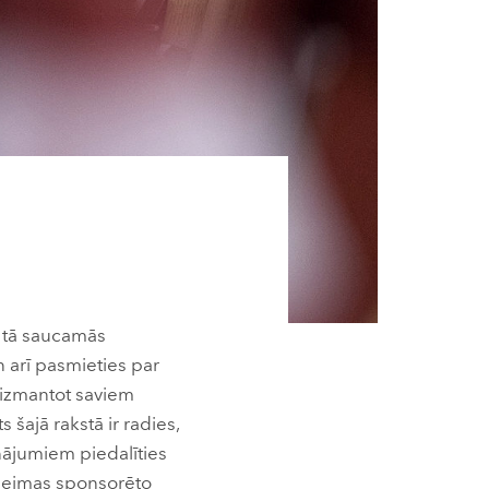
t tā saucamās
 arī pasmieties par
dz izmantot saviem
ajā rakstā ir radies,
nājumiem piedalīties
Saeimas sponsorēto