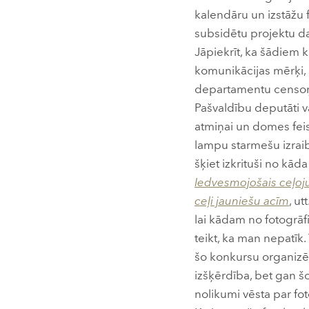
kalendāru un izstāžu
subsidētu projektu da
Jāpiekrīt, ka šādiem k
komunikācijas mērķi, š
departamentu censoņi 
Pašvaldību deputāti v
atmiņai un domes feis
lampu starmešu izrai
šķiet izkrituši no kā
Iedvesmojošais ceļo
ceļi jauniešu acīm
, u
lai kādam no fotogrāf
teikt, ka man nepatīk
šo konkursu organizēš
izšķērdība, bet gan š
nolikumi vēsta par foto