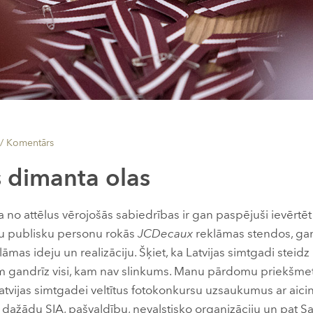
 /
Komentārs
 dimanta olas
ļa no attēlus vērojošās sabiedrības ir gan paspējuši ievērtē
u publisku personu rokās
JCDecaux
reklāmas stendos, gan
eklāmas ideju un realizāciju. Šķiet, ka Latvijas simtgadi stei
gandrīz visi, kam nav slinkums. Manu pārdomu priekšmets š
tvijas simtgadei veltītus fotokonkursu uzsaukumus ar aici
 dažādu SIA, pašvaldību, nevalstisko organizāciju un pat 