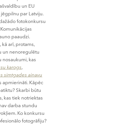
pašvaldību un EU
ēgpilnu par Latviju.
nie dažādo fotokonkursu
. Komunikācijas
jauno paaudzi.
kā arī, protams,
ju un nenoregulētu
u nosaukumi, kas
su karogs
,
es simtgades ainavu
ūs apmierināti. Kāpēc
atiktu? Skarbi būtu
 kas tiek notriektas
a nav darba stundu
āvokļiem. Ko konkursu
ofesionālo fotogrāfiju?