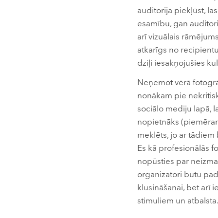
auditorija piekļūst, l
esamību, gan auditorij
arī vizuālais rāmējum
atkarīgs no recipient
dziļi iesakņojušies k
Neņemot vērā fotogrāfi
nonākam pie nekritiska
sociālo mediju lapā, l
nopietnāks (piemēram, 
meklēts, jo ar tādiem 
Es kā profesionālās fo
nopūsties par neizman
organizatori būtu pad
klusināšanai, bet arī 
stimuliem un atbalsta