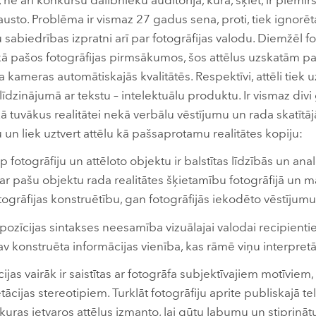
 ne arī konkursu dalībnieku auditorijā, kura, šķiet, ir piemir
sto. Problēma ir vismaz 27 gadus sena, proti, tiek ignorē
ātu sabiedrības izpratni arī par fotogrāfijas valodu. Diemžēl
gi kā pašos fotogrāfijas pirmsākumos, šos attēlus uzskatām
a kameras automātiskajās kvalitātēs. Respektīvi, attēli tiek u
līdzinājumā ar tekstu – intelektuālu produktu. Ir vismaz divi
ā tuvākus realitātei nekā verbālu vēstījumu un rada skatītāj
 liek uztvert attēlu kā pašsaprotamu realitātes kopiju:
rp fotogrāfiju un attēloto objektu ir balstītas līdzībās un anal
 ar pašu objektu rada realitātes šķietamību fotogrāfijā un m
ogrāfijas konstruētību, gan fotogrāfijās iekodēto vēstījumu
pozīcijas sintakses neesamība vizuālajai valodai recipient
av konstruēta informācijas vienība, kas rāmē viņu interpretā
ijas vairāk ir saistītas ar fotogrāfa subjektīvajiem motīviem,
ācijas stereotipiem. Turklāt fotogrāfiju aprite publiskajā tel
, kuras ietvaros attēlus izmanto, lai gūtu labumu un stiprināt