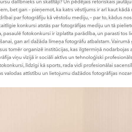
ursu dalībnieks un skatītāji? Un pēdējais retoriskais jautāj
m, bet gan – pieņemot, ka katrs vēstījums ir arī kaut kādā
drībai par fotogrāfiju kā vēstošu mediju, – par to, kādus n
aitlīgie konkursi atstās par fotogrāfijas mediju un tā piel
a, pasaulē fotokonkursi ir izplatīta parādība, un parasti tos 
ināšanai, gan arī dažāda līmeņa fotogrāfu atbalstam. Vairum
 tomēr organizē institūcijas, kas ilgtermiņā nodarbojas ar
āfija viņu vīzijā ir sociāli aktīvs un tehnoloģiski profesionā
Fotokonkursi, līdzīgi kā sports, rada vidi profesionālai sacens
ijas valodas attīstību un lietojumu dažādos fotogrāfijas noz