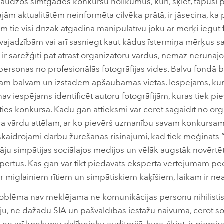
daudzos simtgades konkursu nolikumus, kuri, šķiet, tapuši 
ajām aktualitātēm neinformēta cilvēka prātā, ir jāsecina, ka
em tie visi drīzāk atgādina manipulatīvu joku ar mērķi iegūt 
 vajadzībām vai arī sasniegt kaut kādus īstermiņa mērķus s
ir sarežģīti pat atrast organizatoru vārdus, nemaz nerunājot
ersonas no profesionālās fotogrāfijas vides. Balvu fondā bie
mām balvām un izstādēm apšaubāmās vietās. Iespējams, kur
 nav iespējams identificēt autoru fotogrāfijām, kuras tiek pi
es konkursā. Kādu gan attieksmi var cerēt sagaidīt no organ
ora vārdu attēlam, ar ko pievērš uzmanību savam konkursam
zskaidrojami darbu žūrēšanas risinājumi, kad tiek mēģināts 
ītāju simpātijas sociālajos medijos un vēlāk augstāk novērtē
kspertus. Kas gan var tikt piedāvāts eksperta vērtējumam p
ē ar miglainiem rītiem un simpātiskiem kaķīšiem, laikam ir n
oblēma nav meklējama ne komunikācijas personu nihilistis
iju, ne dažādu SIA un pašvaldības iestāžu naivumā, cerot s