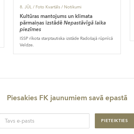
8. JŪL
/ Foto Kvartāls /
Notikumi
Kultūras mantojums un klimata
pārmaiņas izstādē
Nepastāvīgā laika
piezīmes
ISSP rīkota starptautiska izstāde Radošajā rūpnīcā
Veldze.
Piesakies FK jaunumiem savā epastā
PIETEIKTIES