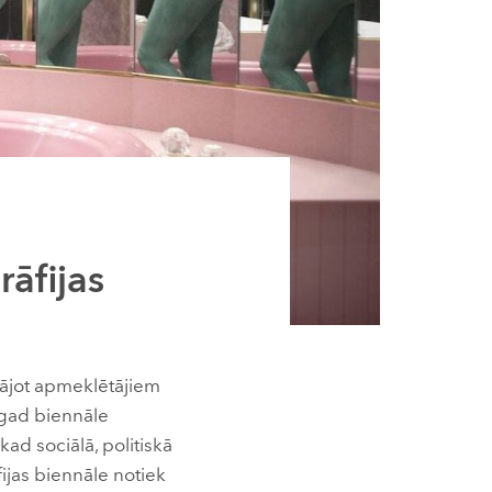
āfijas
vājot apmeklētājiem
ogad biennāle
ad sociālā, politiskā
ijas biennāle notiek