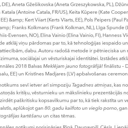
, DE), Aneta Gžešikovska (Aneta Grzeszykowska, PL), Džūn
 Katala (Antoine Catala, FR/US), Keita Kūpere (Kate Cooper,
 EE) &amp; Kert Viiart (Kerts Vīarts, EE), Pols Peipers (Paul P
amp; Franks Kolkmans (Frank Kolkman, NL), Līga Spunde (LV
iis-Evensen, NO), Elina Vainio (Elina Vainio, FI), Hanness
e atklāj viņu pārdomas par to, kā tehnoloģijas iespaido un
, attiecībām, dabu. Autoru radošā metode ir pētnieciska un r
uma, sociālajai un vēsturiskajai identitātei. Izstādes atklā
iennāles 2018 Balvas
Meklējam jauno fotogrāfijā!
finālistu –
uisalu, EE) un Kristīnes Madjares (LV) apbalvošanas ceremon
otikums sevī ietver arī simpoziju
Tagadnes atmiņas
, kas no
Astoņās kritiķu, vēsturnieku un mākslinieku prezentācijās no
irdēt paškritisku kopsavilkumu par to, kā tiek rakstīta un v
 valstīs, aplūkojot gan
80. gadu kailfoto un vieglo porno
, ga
togrāfijas kartēšanu
un citas tēmas.
nnāles notikumi norisināsies Rīgā, Daugavpilī, Cēsīs, Liepājā