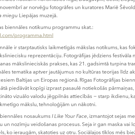
 novembrī ar norvēģu fotogrāfes un kuratores Mariē Šēvold
va miegu
Liepājas muzejā.
ijas biennāles notikumu programmu skat.:
al.com/programma.html
nnāle ir starptautisks laikmetīgās mākslas notikums, kas fo
āksliniecisku reprezentāciju. Fotogrāfijas jēdziens festivā
anas mākslinieciskās prakses, kas 21. gadsimtā turpina tr
āles tematika aptver jautājumus no kultūras teorijas līdz a
esiem Baltijas un Eiropas reģionā. Rīgas Fotogrāfijas biennā
mātā piedāvāt kopīgi izprast pasaulē notiekošās pārmaiņas,
tināto vizuālo valodu jēgpilnās attiecībās − starp ikdienu, 
aikmetīgo mākslu, tehnoloģijām un nākotni.
s biennāles nosaukums
I Like Your Face
, izmantojot sejas me
u un nozīmju veidošanas procesus. Seja ir gan maska vai 
, ko ieraugām, skatoties uz otru. Sociālajos tīklos mēs bie