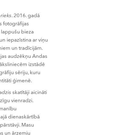
rieks
. 2016. gadā
 fotogrāfijas
0 lappušu bieza
n iepazīstina ar viņu
umiem un tradīcijām.
udijas audzēkņu Andas
māksliniecēm izstādē
āfiju sēriju, kuru
ntitāti ģimenē.
adzis
skatītāji aicināti
dzīgu vienradzi.
uzmanību
kajā dienaskārtībā
 pārstāvji. Masu
jas un ārzemju