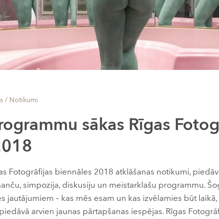
s /
Notikumi
rogrammu sākas Rīgas Fotogr
2018
gas Fotogrāfijas biennāles 2018 atklāšanas notikumi, piedā
rmanču, simpozija, diskusiju un meistarklašu programmu. Š
s jautājumiem – kas mēs esam un kas izvēlamies būt laikā, k
piedāvā arvien jaunas pārtapšanas iespējas. Rīgas Fotogrāf