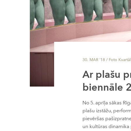
30. MAR ’18
/ Foto Kvartāl
Ar plašu p
biennāle 
No 5. aprīļa sākas Rī
plašu izstāžu, perfo
pievēršas pašizpratne
un kultūras dinamika 