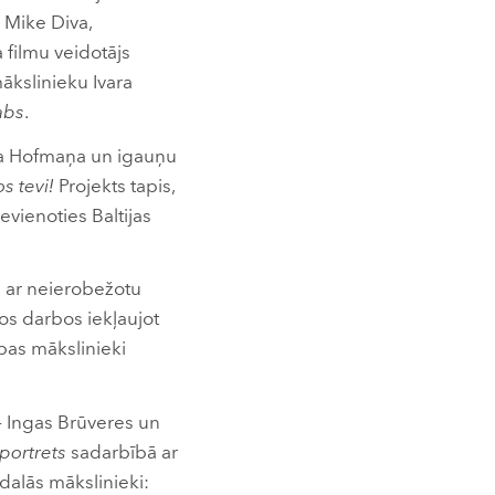
 Mike Diva,
filmu veidotājs
 mākslinieku Ivara
abs
.
iņa Hofmaņa un igauņu
s tevi!
Projekts tapis,
vienoties Baltijas
a ar neierobežotu
os darbos iekļaujot
bas mākslinieki
 – Ingas Brūveres un
športrets
sadarbībā ar
dalās mākslinieki: