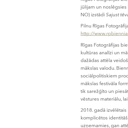
jūlijam un noslēgsies
NO) izstādi
Sajust tē
Pilnu Rīgas Fotogrāf
http://www.rpbienni
Rīgas Fotogrāfijas bie
kultūras analīzi un m
dažādas attēla veidoš
mākslas valodu. Bienn
sociālpolitiskiem proc
mākslas festivāla for
tik sarežģīto un piesā
vēstures materiālu, l
2018. gadā izvēlētai
komplicētos identitāš
uzņemamies, gan attēls