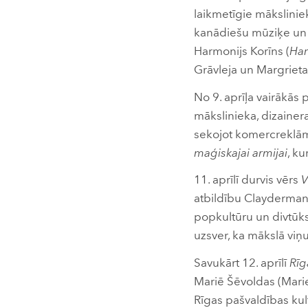
laikmetīgie mākslinie
kanādiešu mūziķe un
Harmonijs Korīns (
Har
Grāvleja un Margriet
No 9. aprīļa vairākās
mākslinieka, dizainer
sekojot komercreklāma
maģiskajai armijai
, ku
11. aprīlī durvis vērs
V
atbildību Clayderman,
popkultūru un divtūk
uzsver, ka mākslā viņ
Savukārt 12. aprīlī
Rīg
Mariē Šēvoldas (Marie
Rīgas pašvaldības kul