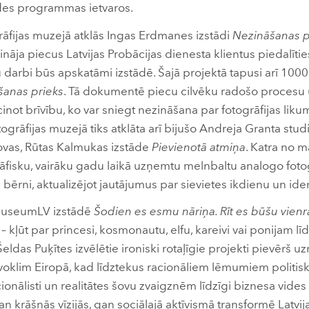
ades programmas ietvaros.
ogrāfijas muzejā atklās Ingas Erdmanes izstādi
Nezināšanas p
nāja piecus Latvijas Probācijas dienesta klientus piedalīties
 darbi būs apskatāmi izstādē. Šajā projektā tapusi arī 100
šanas prieks
. Tā dokumentē piecu cilvēku radošo procesu u
ecinot brīvību, ko var sniegt nezināšana par fotogrāfijas lik
otogrāfijas muzejā tiks atklāta arī bijušo Andreja Granta st
ovas, Rūtas Kalmukas izstāde
Pievienotā atmiņa
. Katra no 
āfisku, vairāku gadu laikā uzņemtu melnbaltu analogo fotogr
u bērni, aktualizējot jautājumus par sievietes ikdienu un ide
ā MuseumLV izstādē
Šodien es esmu nāriņa. Rīt es būšu vienr
i – kļūt par princesi, kosmonautu, elfu, kareivi vai ponijam lī
eldas Puķītes izvēlētie ironiski rotaļīgie projekti pievērš 
āvoklim Eiropā, kad līdztekus racionāliem lēmumiem politis
ionālisti un realitātes šovu zvaigznēm līdzīgi biznesa vides
n krāšņās vīzijās, gan sociālajā aktīvismā transformē Latvi