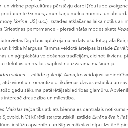
ki un virkne popkultūras pārstāvju darbi (YouTube zvaigzne
 producente Grimes, amerikāņu melnā humora un absurda 
mony Korine
, US) u.c.). Izstādes atklāšanas laikā notiks arī
as Griestiņas performance – pieradinātās modes skate
Keb
 pieturvietās Rīgā būs aplūkojama arī latviešu fotogrāfa Re
a un kritiķa Margusa Tamma veidotā ārtelpas izstāde
Es vēlo
s un aģitplakātu veidošanas tradīcijām, aicinot ikvienu pie
rā iztēlotais un reālais saplūst neuzvaramā mašinērijā.
ideo salons
– izstāde galerijā
Alma
, ko veidojusi sabiedrīb
 atdzīvinot un romantizējot ikdienas dzīves estētiku un sav
stošo gadu sākuma patērētājsabiedrības glamūru. Apvienī
us interesē draudzība un mīlestība.
as Mākslas telpā
tiks atklāts biennāles centrālais notikums
 Sjovold, NO) kūrētā starptautiskā izstāde
Ekrāna ēra I: Pa
tūras iestāžu apvienību un Rīgas mākslas telpu. Izstādē pie