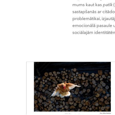
mums kaut kas
patīk
(
sastapšanās ar citādo
problemātikai, izjautā
emocionālā pasaule un
sociālajām identitātē