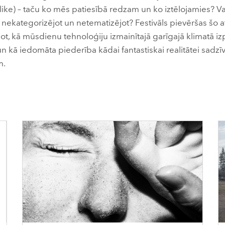
like) – taču ko mēs patiesībā redzam un ko iztēlojamies? Va
 nekategorizējot un netematizējot? Festivāls pievēršas šo a
jot, kā mūsdienu tehnoloģiju izmainītajā garīgajā klimatā i
 kā iedomāta piederība kādai fantastiskai realitātei sadzīv
m.