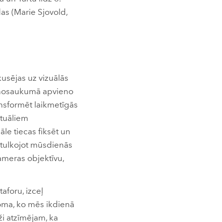
as (Marie Sjovold,
kusējas uz vizuālās
la nosaukumā apvieno
ansformēt laikmetīgās
ktuāliem
le tiecas fiksēt un
 tulkojot mūsdienās
kameras objektīvu,
taforu, izceļ
loma, ko mēs ikdienā
ži atzīmējam, ka