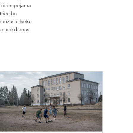
i ir iespējama
ttiecību
zpaužas cilvēku
o ar ikdienas