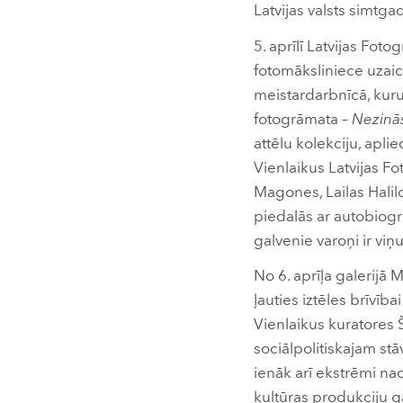
Latvijas valsts simtg
5. aprīlī Latvijas Fot
fotomāksliniece uzaici
meistardarbnīcā, kuru
fotogrāmata –
Nezinā
attēlu kolekciju, apli
Vienlaikus Latvijas F
Magones, Lailas Halil
piedalās ar autobiogr
galvenie varoņi ir viņ
No 6. aprīļa galerij
ļauties iztēles brīvība
Vienlaikus kuratores Š
sociālpolitiskajam st
ienāk arī ekstrēmi nac
kultūras produkciju ga