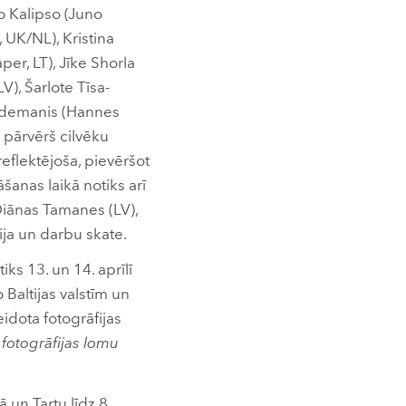
o Kalipso (Juno
 UK/NL), Kristina
aper, LT), Jīke Shorla
), Šarlote Tīsa-
 Vīdemanis (Hannes
 pārvērš cilvēku
eflektējoša, pievēršot
šanas laikā notiks arī
 Diānas Tamanes (LV),
ija un darbu skate.
tiks 13. un 14. aprīlī
 Baltijas valstīm un
eidota fotogrāfijas
n
fotogrāfijas lomu
 un Tartu līdz 8.