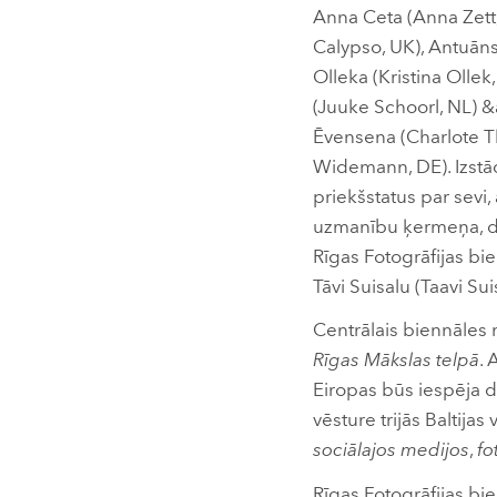
Anna Ceta (Anna Zett
Calypso, UK), Antuāns
Olleka (Kristina Ollek,
(Juuke Schoorl, NL) &
Ēvensena (Charlote Th
Widemann, DE). Izstād
priekšstatus par sevi
uzmanību ķermeņa, dzim
Rīgas Fotogrāfijas b
Tāvi Suisalu (Taavi S
Centrālais biennāles n
Rīgas Mākslas telpā
. 
Eiropas būs iespēja dz
vēsture trijās Baltijas
sociālajos medijos
,
fo
Rīgas Fotogrāfijas bie