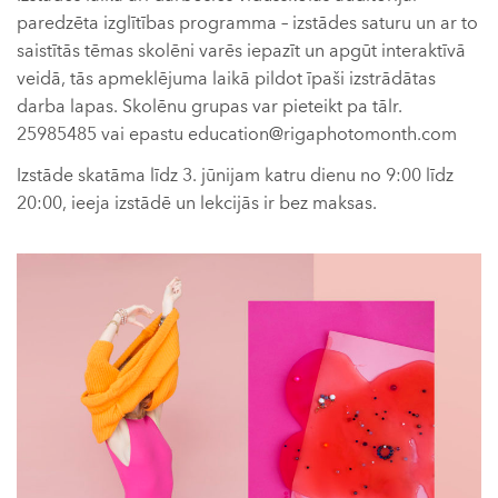
paredzēta izglītības programma – izstādes saturu un ar to
saistītās tēmas skolēni varēs iepazīt un apgūt interaktīvā
veidā, tās apmeklējuma laikā pildot īpaši izstrādātas
darba lapas. Skolēnu grupas var pieteikt pa tālr.
25985485 vai epastu education@rigaphotomonth.com
Izstāde skatāma līdz 3. jūnijam katru dienu no 9:00 līdz
20:00, ieeja izstādē un lekcijās ir bez maksas.