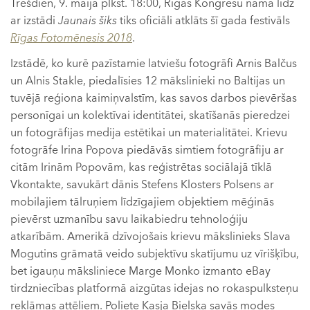
Trešdien, 9. maijā plkst. 18:00, Rīgas Kongresu namā līdz
ar izstādi
Jaunais šiks
tiks oficiāli atklāts šī gada festivāls
Rīgas Fotomēnesis 2018
.
Izstādē, ko kurē pazīstamie latviešu fotogrāfi Arnis Balčus
un Alnis Stakle, piedalīsies 12 mākslinieki no Baltijas un
tuvējā reģiona kaimiņvalstīm, kas savos darbos pievēršas
personīgai un kolektīvai identitātei, skatīšanās pieredzei
un fotogrāfijas medija estētikai un materialitātei. Krievu
fotogrāfe Irina Popova piedāvās simtiem fotogrāfiju ar
citām Irinām Popovām, kas reģistrētas sociālajā tīklā
Vkontakte, savukārt dānis Stefens Klosters Polsens ar
mobilajiem tālruņiem līdzīgajiem objektiem mēģinās
pievērst uzmanību savu laikabiedru tehnoloģiju
atkarībām. Amerikā dzīvojošais krievu mākslinieks Slava
Mogutins grāmatā veido subjektīvu skatījumu uz vīrišķību,
bet igauņu māksliniece Marge Monko izmanto eBay
tirdzniecības platformā aizgūtas idejas no rokaspulksteņu
reklāmas attēliem. Poliete Kasja Bielska savās modes