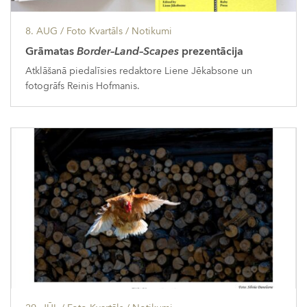
8. AUG
/ Foto Kvartāls /
Notikumi
Grāmatas
Border–Land–Scapes
prezentācija
Atklāšanā piedalīsies redaktore Liene Jēkabsone un
fotogrāfs Reinis Hofmanis.