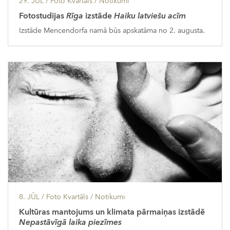
29. JŪL
/ Foto Kvartāls /
Notikumi
Fotostudijas
Rīga
izstāde
Haiku latviešu acīm
Izstāde Mencendorfa namā būs apskatāma no 2. augusta.
8. JŪL
/ Foto Kvartāls /
Notikumi
Kultūras mantojums un klimata pārmaiņas izstādē
Nepastāvīgā laika piezīmes