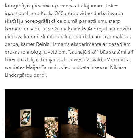
fotogrāfijās pievēršas ķermeņa attēlojumam, toties
igauniete Laura Kūska 360 grādu video darbā ievada
skatītāju horeogrāfiskā ceļojumā par attālumu starp
ķermeni un vidi. Latviešu mākslinieks Andrejs Lavrinovičs
piedāvā katram skatītājam kļūt par daļu no sava mākslas
darba, kamēr Reinis Lismanis eksperimentē ar dažādiem
drukas tehnoloģiju veidiem. “Jaunajā šikā” būs skatāmi arī
krievietes Lilijas Limijanas, lietuvieša Visvalda Morkēviča,
somietes Maijas Tammi, zviedru dueta Inkes un Niklāsa
Lindergārdu darbi.