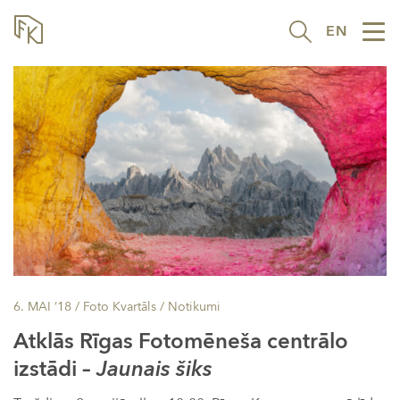
EN
Tog
nav
6. MAI ’18
/ Foto Kvartāls /
Notikumi
Atklās Rīgas Fotomēneša centrālo
izstādi –
Jaunais šiks