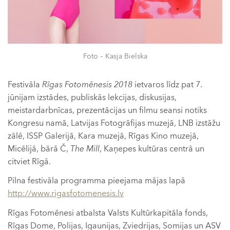
Foto – Kasja Bielska
Festivāla
Rīgas Fotomēnesis 2018
ietvaros līdz pat 7.
jūnijam izstādes, publiskās lekcijas, diskusijas,
meistardarbnīcas, prezentācijas un filmu seansi notiks
Kongresu namā, Latvijas Fotogrāfijas muzejā, LNB izstāžu
zālē, ISSP Galerijā, Kara muzejā, Rīgas Kino muzejā,
Micēlijā, bārā Č,
The Mill
, Kaņepes kultūras centrā un
citviet Rīgā.
Pilna festivāla programma pieejama mājas lapā
http://www.rigasfotomenesis.lv
Rīgas Fotomēnesi atbalsta Valsts Kultūrkapitāla fonds,
Rīgas Dome, Polijas, Igaunijas, Zviedrijas, Somijas un ASV