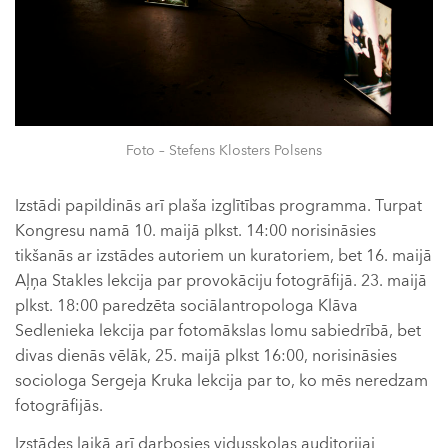
Foto – Stefens Klosters Polsens
Izstādi papildinās arī plaša izglītības programma. Turpat
Kongresu namā 10. maijā plkst. 14:00 norisināsies
tikšanās ar izstādes autoriem un kuratoriem, bet 16. maijā
Aļņa Stakles lekcija par provokāciju fotogrāfijā. 23. maijā
plkst. 18:00 paredzēta sociālantropologa Klāva
Sedlenieka lekcija par fotomākslas lomu sabiedrībā, bet
divas dienās vēlāk, 25. maijā plkst 16:00, norisināsies
sociologa Sergeja Kruka lekcija par to, ko mēs neredzam
fotogrāfijās.
Izstādes laikā arī darbosies vidusskolas auditorijai