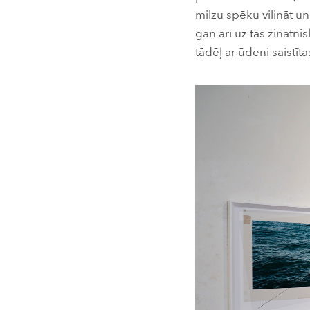
milzu spēku vilināt un
gan arī uz tās zināt
tādēļ ar ūdeni saistīta