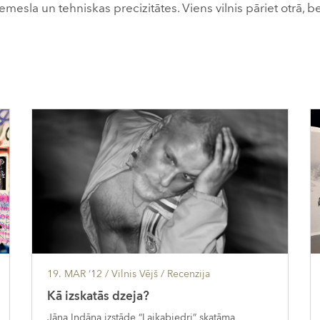
mesla un tehniskas precizitātes. Viens vilnis pāriet otrā, b
19. MAR ’12
/ Vilnis Vējš /
Recenzija
Kā izskatās dzeja?
Jāņa Indāna izstāde “Laikabiedri” skatāma