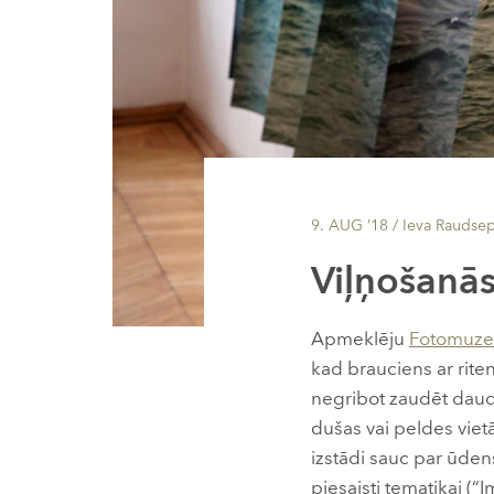
9. AUG ’18
/ Ieva Raudse
Viļņošanā
Apmeklēju
Fotomuze
kad brauciens ar riten
negribot zaudēt daudz 
dušas vai peldes vietā
izstādi sauc par ūden
piesaisti tematikai (“