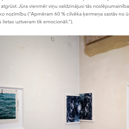
 atgrūst. Jūra vienmēr viņu valdzinājusi tās noslēpumainība
nisko nozīmību (“Apmēram 60 % cilvēka ķermeņa sastāv no ū
s lietas uztveram tik emocionāli.”).