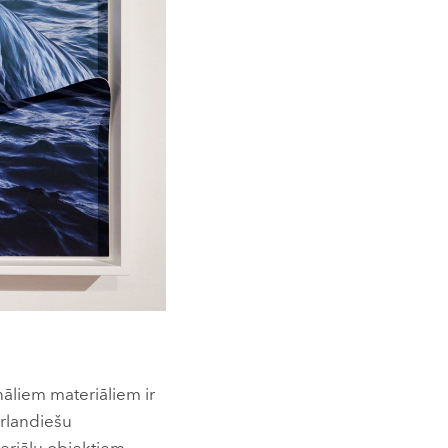
nāliem materiāliem ir
erlandiešu