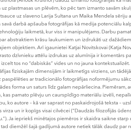
ithofa (Anouk Kruithof) daudz izmanto fotogrāfijas kā mat
kā uz plastmasas un plēvēm, ko pēc tam izmanto savām sku
atsauce uz slaveno Larija Sultana un Maika Mendela sēriju 
 savā darbā apšauba fotogrāfijas kā medija potenciālu kal
hnoloģiju laikmetā, kur viss ir manipulējams. Darbu pamatā i
ši par abstraktiem krāsu laukumiem un izdrukāti uz dažādiem 
jiem objektiem. Arī igaunietei Katjai Novitskovai (Katja Nov
trasto dzīvnieku attēlu izdrukas uz alumīnija ir komentārs p
 izcelt tos no “dabiskās” vides un no jauna kontekstualizēt.
rāfijas fiziskajām dimensijām ir laikmetīgs virziens, un tādēj
aspēlēties ar tradicionālo fotogrāfijas noformējumu sākot
stādes forma un saturs līdz galam nepārliecina. Piemēram, a
kas pamato plēvju un caurspīdīgo materiālu izvēli, nepalī
u, ko autore – kā var saprast no paskaidrojošā teksta – uzs
 virza un ir kopīgs visai cilvēcei (“Daudzās filozofijās ūden
.”). Ja iepriekš minētajos piemēros ir skaidra saikne starp 
tad diemžēl šajā gadījumā autore netiek tālāk daudz par 