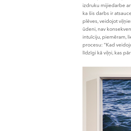
izdruku mijiedarbe ar 
ka šis darbs ir atsauc
plēves, veidojot viļņi
ūdeni, nav konsekventa
intuīciju, piemēram, li
procesu: “Kad veidoju
līdzīgi kā viļņi, kas pār