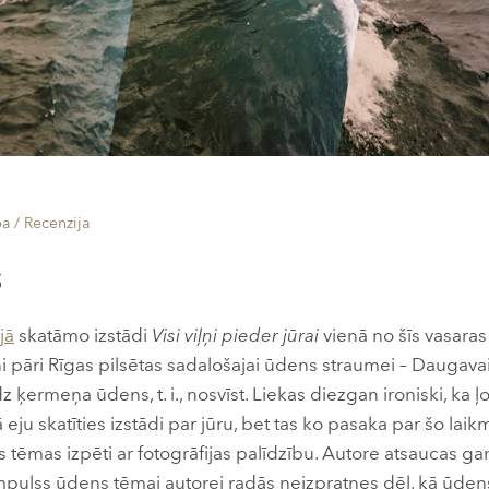
pa /
Recenzija
s
jā
skatāmo izstādi
Visi viļņi pieder jūrai
vienā no šīs vasara
i pāri Rīgas pilsētas sadalošajai ūdens straumei – Daugavai 
ķermeņa ūdens, t. i., nosvīst. Liekas diezgan ironiski, ka 
 eju skatīties izstādi par jūru, bet tas ko pasaka par šo lai
s tēmas izpēti ar fotogrāfijas palīdzību. Autore atsaucas g
Impulss ūdens tēmai autorei radās neizpratnes dēļ, kā ūdens