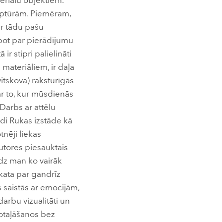
eriālu objektiem.
lptūrām. Piemēram,
ar tādu pašu
pot par pierādījumu
r stipri palielināti
materiāliem, ir daļa
itskova) raksturīgās
ar to, kur mūsdienās
 Darbs ar attēlu
ādi Rukas izstāde kā
nēji liekas
utores piesauktais
dz man ko vairāk
kata par gandrīz
s saistās ar emocijām,
darbu vizualitāti un
rotaļāšanos bez