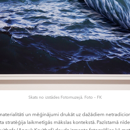
Skats no izstādes Fotomuzejā. Foto – FK
 materialitāti un mēģinājumi drukāt uz dažādiem netradicio
ta stratēģija laikmetīgās mākslas kontekstā. Pazīstamā nīd