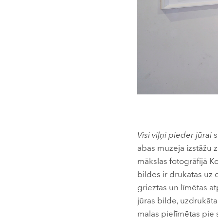
Visi viļņi pieder jūrai
s
abas muzeja izstāžu z
mākslas fotogrāfijā Ko
bildes ir drukātas uz
grieztas un līmētas a
jūras bilde, uzdrukāta 
malas pielīmētas pie s