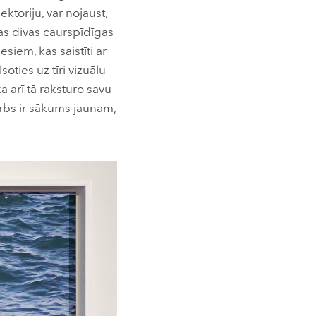
ktoriju, var nojaust,
jas divas caurspīdīgas
siem, kas saistīti ar
oties uz tīri vizuālu
ka arī tā raksturo savu
arbs ir sākums jaunam,