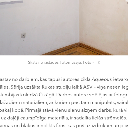
Skats no izstādes Fotomuzejā. Foto – FK
astāv no darbiem, kas tapuši autores cikla
Aqueous
ietvaro
āles. Sērija uzsākta Rukas studiju laikā ASV – viņa nesen i
lumbijas koledžā Čikāgā. Darbos autore spēlējas ar fotogrāfij
 dažādiem materiāliem, ar kuriem pēc tam manipulēts, vairāk
tpakaļ kopā. Pirmajā stāvā vienu sienu aizņem darbs, kurā v
uz daļēji caurspīdīga materiāla, ir sadalīta lielās strēmelēs.
ienas un blakus ir nolikts fēns, kas pūš uz izdrukām un pliv