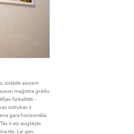
s, izstāde aizņem
eguvusi maģistra grādu
as fizikalitāti –
as izdrukas ir
iena gara horizontāla
 Tās ir aiz augšējās
ina tās. Lai gan