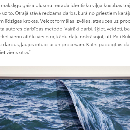
mākslīgo gaisa plūsmu nerada identisku viļņa kustības traje
e uz to. Otrajā stāvā redzams darbs, kurā no griestiem karā
em līdzīgas krokas. Veicot formālas izvēles, atsauces uz proce
 autores darbības metode. Vairāki darbi, šķiet, veidoti, bals
ekot vienu attēlu virs otra, kādu daļu nokrāsojot, utt. Pati Ru
 darbus, ļaujos intuīcijai un procesam. Katrs pabeigtais d
iet viens otrā.”