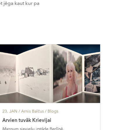
et jēga kaut kur pa
23. JAN
/ Arnis Balčus /
Blogs
Arvien tuvāk Krievijai
Magnum
sieviešu izstāde Berlīnē.