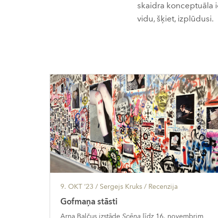
skaidra konceptuāla ie
vidu, šķiet, izplūdusi.
9. OKT ’23
/ Sergejs Kruks /
Recenzija
Gofmaņa stāsti
Arņa Balčus izstāde
Scēna
līdz 16. novembrim