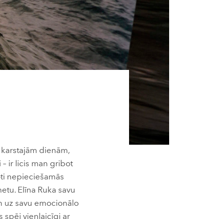
s karstajām dienām,
– ir licis man gribot
ļoti nepieciešamās
kmetu. Elīna Ruka savu
an uz savu emocionālo
 spēj vienlaicīgi ar