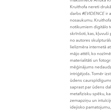
māksliniece Anuka Kru
Kruithofa nereti dru
darbs
#EVIDENCE
ir 
nosaukumu. Kruithofa
notikumiem digitālo te
skrīnšoti, kas, kļuvu
no autores skulpturāla
lielizmēra internetā a
mājo attēli, ko nozīmē
materialitāti un fotog
mēģinājums nedaudz p
intriģējošs. Tomēr iz
ūdens caurspīdīgums, 
saprast par ūdens dab
metafizisku spēku, kas
zemapziņu un intuīciju
idejisko pamatojumu, 