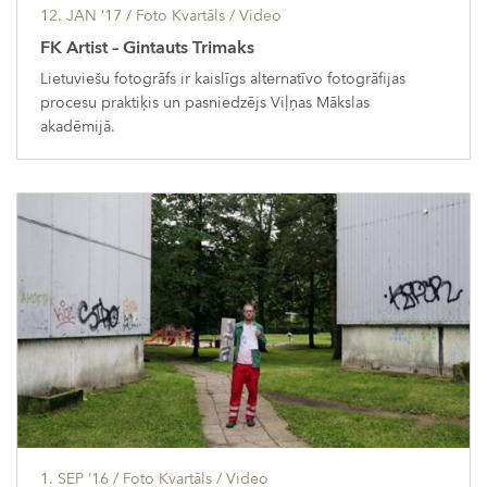
12. JAN ’17
/ Foto Kvartāls /
Video
FK Artist – Gintauts Trimaks
Lietuviešu fotogrāfs ir kaislīgs alternatīvo fotogrāfijas
procesu praktiķis un pasniedzējs Viļņas Mākslas
akadēmijā.
1. SEP ’16
/ Foto Kvartāls /
Video