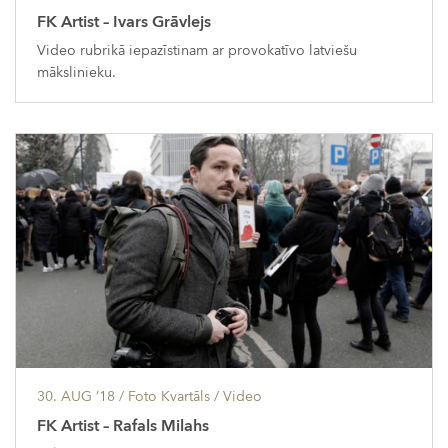
FK Artist – Ivars Grāvlejs
Video rubrikā iepazīstinam ar provokatīvo latviešu
mākslinieku.
30. AUG ’18
/ Foto Kvartāls /
Video
FK Artist – Rafals Milahs