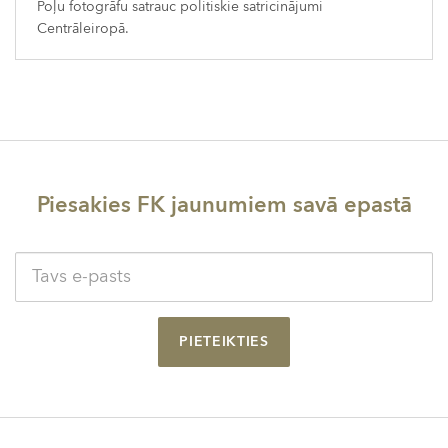
Poļu fotogrāfu satrauc politiskie satricinājumi
Centrāleiropā.
Piesakies FK jaunumiem savā epastā
PIETEIKTIES