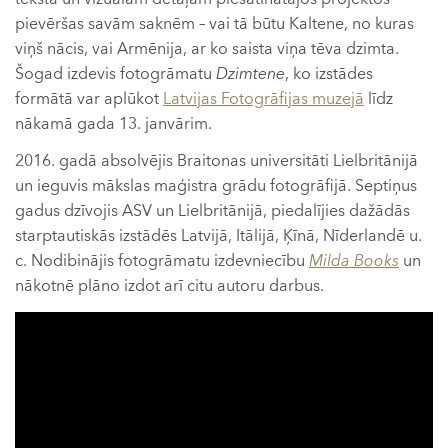
pievēršas savām saknēm – vai tā būtu Kaltene, no kuras
viņš nācis, vai Armēnija, ar ko saista viņa tēva dzimta.
Šogad izdevis fotogrāmatu
Dzimtene
, ko izstādes
formātā var aplūkot
Latvijas Fotogrāfijas muzejā
līdz
nākamā gada 13. janvārim.
2016. gadā absolvējis Braitonas universitāti Lielbritānijā
un ieguvis mākslas maģistra grādu fotogrāfijā. Septiņus
gadus dzīvojis ASV un Lielbritānijā, piedalījies dažādās
starptautiskās izstādēs Latvijā, Itālijā, Ķīnā, Nīderlandē u.
c. Nodibinājis fotogrāmatu izdevniecību
Milda Books
un
nākotnē plāno izdot arī citu autoru darbus.