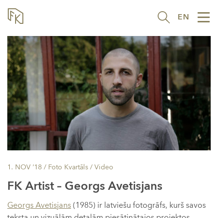
EN
Tog
nav
1. NOV ’18
/ Foto Kvartāls /
Video
FK Artist – Georgs Avetisjans
Georgs Avetisjans
(1985) ir latviešu fotogrāfs, kurš savos
teksta un vizuālām detaļām piesātinātajos projektos