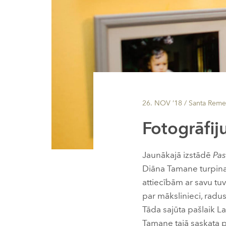
26. NOV ’18
/ Santa Reme
Fotogrāfiju
Jaunākajā izstādē
Pas
Diāna Tamane turpina 
attiecībām ar savu tuv
par mākslinieci, radusi
Tāda sajūta pašlaik La
Tamane tajā saskata 