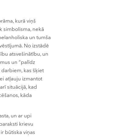
orāma, kurā viņš
rāk simbolisma, nekā
du melanholiska un tumša
 vēstījumā. No izstādē
ību atsvešinātību, un
umus un “palīdz
s darbiem, kas šķiet
ei atļauju izmantot
rī situācijā, kad
icēšanos, kāda
sta, un ar upi
 paraksti krievu
ir būtiska viņas