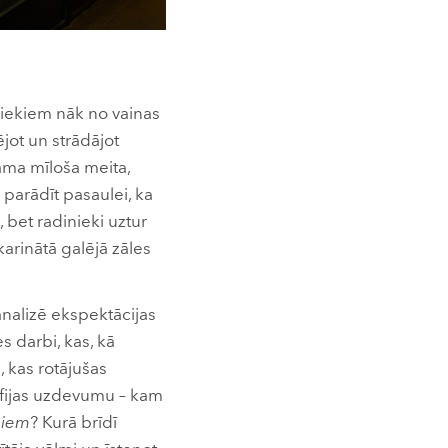
niekiem nāk no vainas
ējot un strādājot
dama mīloša meita,
 parādīt pasaulei, ka
, bet radinieki uztur
karinātā galējā zāles
analizē ekspektācijas
es darbi, kas, kā
, kas rotājušas
rāfijas uzdevumu – kam
biem
? Kurā brīdī