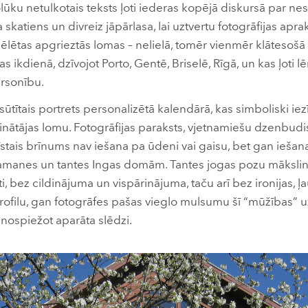
olūku netulkotais teksts ļoti iederas kopējā diskursā par n
skatiens un divreiz jāpārlasa, lai uztvertu fotogrāfijas aprak
pēlētas apgrieztās lomas – nelielā, tomēr vienmēr klātesošā 
s ikdienā, dzīvojot Porto, Gentē, Briselē, Rīgā, un kas ļoti 
ersonību.
ūtītais portrets personalizētā kalendārā, kas simboliski iez
inātājas lomu. Fotogrāfijas paraksts, vjetnamiešu dzenbud
 īstais brīnums nav iešana pa ūdeni vai gaisu, bet gan iešana 
amanes un tantes Ingas domām. Tantes jogas pozu mākslinie
, bez cildinājuma un vispārinājuma, taču arī bez ironijas, ļa
rofilu, gan fotogrāfes pašas vieglo mulsumu šī “mūžības”
i, nospiežot aparāta slēdzi.