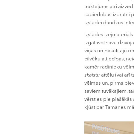
traktējums ātri aizve
sabiedrības izpratni p
izstādei daudzus inter
Izstādes izejmateriāls
izgatavot savu dzīvoj
viņas un pasūtītāju re
cilvēku attiecības, ne
kamēr radinieku vēlme
skaistu
attēlu (vai ar
vēlmes un, pirms pievē
saviem tuvākajiem, tač
vērsties pie plašākās
kļūst par Tamanes mā