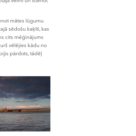
ītāja vēlmi un īstenot
stenot mātes lūgumu
ajā sēdošu kaķīti, kas
ams cits mēģinājums
 kurš vēlējies kādu no
ijis pārdots, tādēļ