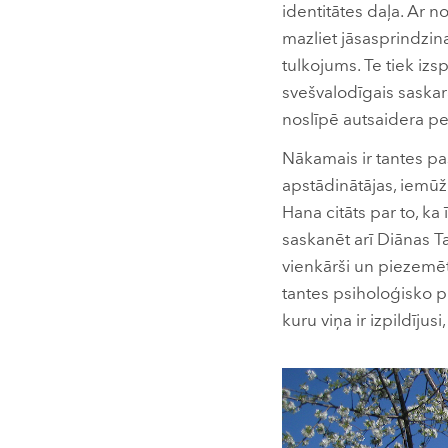
identitātes daļa. Ar n
mazliet jāsasprindzina 
tulkojums. Te tiek izs
svešvalodīgais saskara
noslīpē autsaidera p
Nākamais ir tantes pas
apstādinātājas, iemūž
Hana citāts par to, ka
saskanēt arī Diānas T
vienkārši un piezemēti
tantes psiholoģisko p
kuru viņa ir izpildījus