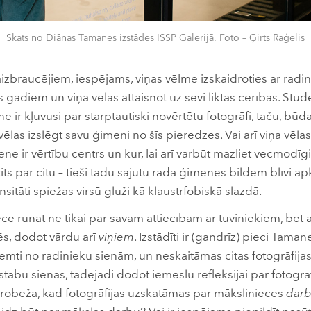
Skats no Diānas Tamanes izstādes ISSP Galerijā. Foto – Ģirts Raģelis
izbraucējiem, iespējams, viņas vēlme izskaidroties ar radi
s gadiem un viņa vēlas attaisnot uz sevi liktās cerības. Stud
 ir kļuvusi par starptautiski novērtētu fotogrāfi, taču, bū
las izslēgt savu ģimeni no šīs pieredzes. Vai arī viņa vēlas
ne ir vērtību centrs un kur, lai arī varbūt mazliet vecmodīgi
cits par citu – tieši tādu sajūtu rada ģimenes bildēm blīvi ap
nsitāti spiežas virsū gluži kā klaustrfobiskā slazdā.
ece runāt ne tikai par savām attiecībām ar tuviniekiem, bet 
ēs, dodot vārdu arī
viņiem
. Izstādīti ir (gandrīz) pieci Taman
ņemti no radinieku sienām, un neskaitāmas citas fotogrāfijas
stabu sienas, tādējādi dodot iemeslu refleksijai par fotog
ir robeža, kad fotogrāfijas uzskatāmas par mākslinieces
dar