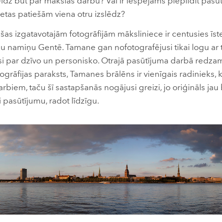
beidz būt par mākslas darbu? Vai ir iespējams piepildīt pasūt
lietas patiešām viena otru izslēdz?
as izgatavotajām fotogrāfijām māksliniece ir centusies ī
ku namiņu Gentē. Tamane gan nofotografējusi tikai logu ar t
esi par dzīvo un personisko. Otrajā pasūtījuma darbā redz
otogrāfijas paraksts, Tamanes brālēns ir vienīgais radinieks,
rbiem, taču šī sastapšanās nogājusi greizi, jo oriģināls jau b
i pasūtījumu, radot līdzīgu.