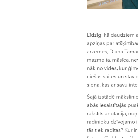
Līdzīgi kā daudziem a
apziņas par atšķirtība
ārzemēs, Diāna Tamane
mazmeita, māsīca, nevē
nāk no vides, kur ģime
ciešas saites un stāv 
siena, kas ar savu inte
Šajā izstādē mākslini
abās iesaistītajās pus
rakstīts anotācijā, no
radinieku dzīvojamo i
tās tiek radītas? Kur 