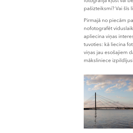
fotogrāfija kļūst vai 
pašizteiksmi? Vai šīs 
Pirmajā no piecām paš
nofotografēt viduslai
apliecina viņas inter
tuvoties: kā liecina f
viņas jau esošajiem da
māksliniece izpildījus