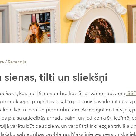
re /
Recenzija
 sienas, tilti un sliekšņi
ūtījums
, kas no 16. novembra līdz 5. janvārim redzama
ISSP
iepriekšējos projektos iesākto personiskās identitātes izpē
āko cilvēku loku un piederību tam. Aizceļojot no Latvijas, pi
es plaisa attiecībās ar radu saimi un ļoti konkrēti iezīmējies
tvijā varētu būt daudziem, un varbūt tā ir diezgan triviāla un
plašāku sabiedrības problēmu. Mākslinieces personiskā iek