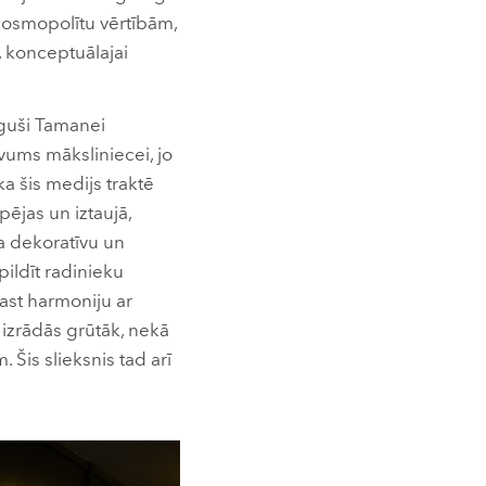
kosmopolītu vērtībām,
, konceptuālajai
lūguši Tamanei
vums māksliniecei, jo
ka šis medijs traktē
pējas un iztaujā,
a dekoratīvu un
ildīt radinieku
rast harmoniju ar
 izrādās grūtāk, nekā
Šis slieksnis tad arī