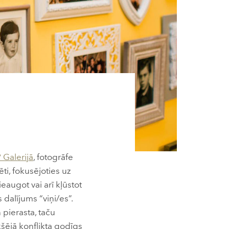
 Galerijā
, fotogrāfe
ti, fokusējoties uz
eaugot vai arī kļūstot
 dalījums “viņi/es”.
 pierasta, taču
šējā konflikta godīgs