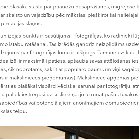
d pie plašāka stāsta par paaudžu nesaprašanos, migrējošo 
ar skaisto un vajadzību pēc mākslas, piešķirot šai nelielajai
pretācijas slāņus.
 un izejas punkts ir pasūtījums – fotogrāfijas, ko radinieki 
amo istabu rotāšanai. Tas izrādās gandrīz neizpildāms uzde
dzējums par fotogrāfijas lomu ir atšķirīgs. Tamane uzskata, 
idealizē, ir maksimāli patiess, apšauba savas attēlošanas ies
s, cik noprotams, sakrīt ar populāro gaumi, un viņi sagaid
ī tas ir mākslinieces pieņēmumus). Māksliniece apņemas piep
rsties plašākai vispārcilvēciskai sarunai par fotogrāfiju, at
u paliek iestrēgusi uz šī sliekšņa, jo uzrunāt pašus tuvākos
 sabiedrības vai potenciālajiem anonīmajiem domubiedriem. 
kslas telpu.