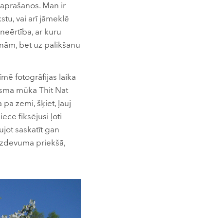
esaprašanos. Man ir
stu, vai arī jāmeklē
neērtība, ar kuru
lēnām, bet uz palikšanu
īmē fotogrāfijas laika
isma mūka Thit Nat
pa zemi, šķiet, ļauj
ce fiksējusi ļoti
ujot saskatīt gan
 uzdevuma priekšā,