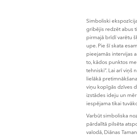
Simboliski ekspozīcij
gribējis redzēt abus t
pirmajā brīdī varētu šķ
upe. Pie šī skata esam
pieejamās intervijas 
to, kādos punktos mei
tehniski”. Lai arī viņ
lielākā pretimnākšana
viņu kopīgās dzīves de
izstādes ideju un mēr
iespējama tikai tuvāko
Varbūt simboliska noz
pārdalītā pilsēta atsp
valodā, Diānas Tamane