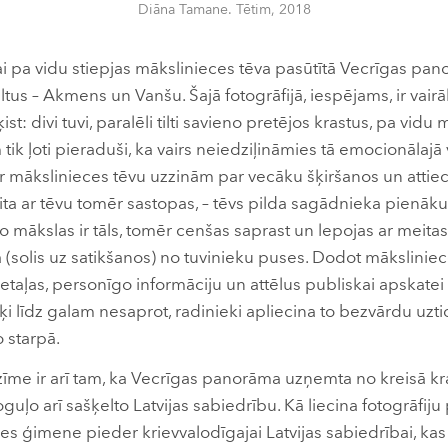
Diāna Tamane. Tētim, 2018
ai pa vidu stiepjas mākslinieces tēva pasūtītā Vecrīgas pan
iltus – Akmens un Vanšu. Šajā fotogrāfijā, iespējams, ir vai
ist: divi tuvi, paralēli tilti savieno pretējos krastus, pa vi
 tik ļoti pieraduši, ka vairs neiedziļināmies tā emocionālajā
ar mākslinieces tēvu uzzinām par vecāku šķiršanos un attiec
ta ar tēvu tomēr sastopas, – tēvs pilda sagādnieka pienāk
š no mākslas ir tāls, tomēr cenšas saprast un lepojas ar meita
 (solis uz satikšanos) no tuvinieku puses. Dodot māksliniec
taļas, personīgo informāciju un attēlus publiskai apskatei a
ķi līdz galam nesaprot, radinieki apliecina to bezvārdu uzt
 starpā.
īme ir arī tam, ka Vecrīgas panorāma uzņemta no kreisā kra
oguļo arī sašķelto Latvijas sabiedrību. Kā liecina fotogrāfiju
s ģimene pieder krievvalodīgajai Latvijas sabiedrībai, kas 