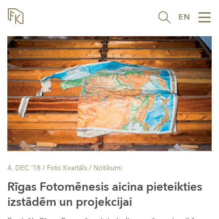
EN
Tog
nav
4. DEC ’18
/ Foto Kvartāls /
Notikumi
Rīgas Fotomēnesis aicina pieteikties
izstādēm un projekcijai