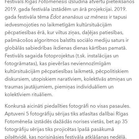
Festivāls
Rīgas Fotomēnesis
izsludina atvērtu pieteikšanos
2019. gada festivāla izstādēm un ārā projekcijai. 2019.
gada festivāla tēma
Ēdot ananāsus uz mēness
ir tapusi
iedvesmojoties no laikmetīgām kultūrsituācijām
pēcpatiesības ērā, kur viltus ziņas, daļējas patiesības,
pašmācošos algoritmos balstīts sociālo mediju saturs ir
globālās sabiedrības ikdienas dienas kārtības pamatā.
Festivāls sagaida fotoprojektus (t.sk. instalācijas un
fotogrāmatas), kas pievēršas neviennozīmīgām
kultūrsituācijām pēcpatiesības laikmetā, pēcpolitiskiem
diskursiem, utopiskiem naratīviem, kolektīvās atmiņas un
traumas jautājumiem, piemiņas individuāliem un
kolektīviem rituāliem.
Konkursā aicināti piedalīties fotogrāfi no visas pasaules.
Aptuveni 5 fotogrāfiju sērijas tiks atlasītas dalībai Rīgas
Fotomēneša izstādēs dažādās norises vietās, bet ap 35
fotogrāfiju sērijas tiks projicētas īpašā pasākumā
pilsētvidē, kas norisināsies festivāla atklāšanas nedēļā.