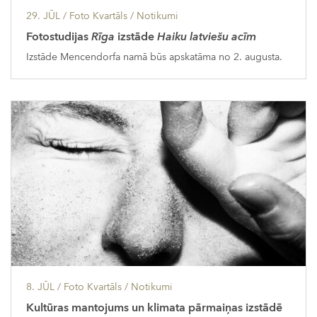
29. JŪL
/ Foto Kvartāls /
Notikumi
Fotostudijas
Rīga
izstāde
Haiku latviešu acīm
Izstāde Mencendorfa namā būs apskatāma no 2. augusta.
8. JŪL
/ Foto Kvartāls /
Notikumi
Kultūras mantojums un klimata pārmaiņas izstādē