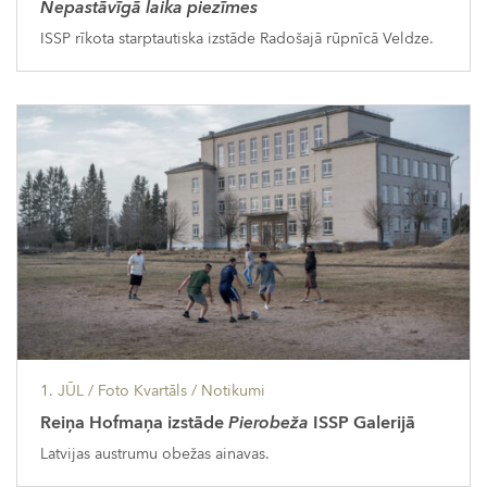
Nepastāvīgā laika piezīmes
ISSP rīkota starptautiska izstāde Radošajā rūpnīcā Veldze.
1. JŪL
/ Foto Kvartāls /
Notikumi
Reiņa Hofmaņa izstāde
Pierobeža
ISSP Galerijā
Latvijas austrumu obežas ainavas.