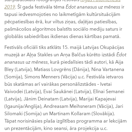
2019
. Šī gada festivāla tēma
Ēdot ananasus uz mēness
ir
tapusi iedvesmojoties no laikmetīgām kultūrsituācijām
pēcpatiesības ērā, kur viltus ziņas, daļējas patiesības,
pašmācošos algoritmos balstīts sociālo mediju saturs ir
globālās sabiedrības ikdienas dienas kārtības pamatā.
Festivāls oficiāli tiks atklāts 15. maijā Latvijas Okupācijas
muzejā ar Aļņa Stakles un Arņa Balčus kūrēto izstādi
Ēdot
ananasus uz mēness
, kurā piedalīsies tādi autori, kā Aija
Bley (Latvija), Matiass Lovgrēns (Dānija), Nina Vartanena
(Somija), Simons Menners (Vācija) u.c. Festivāla ietvaros
būs skatāmas arī vairākas personālizstādes – Ivetai
Vaivodei (Latvija), Evai Saukānei (Latvija), Elīnai Semanei
(Latvija), Jānim Deinatam (Latvija), Marijai Kapajevai
(Igaunija/Anglija), Andreasam Meihsneram (Vācija), Jari
Silomaki (Somija) un Martinam Kollaram (Slovākija).
Tāpat norisināsies plaša izglītības programma ar lekcijām
un prezentācijām, kino seansi, āra projekcija u.c.