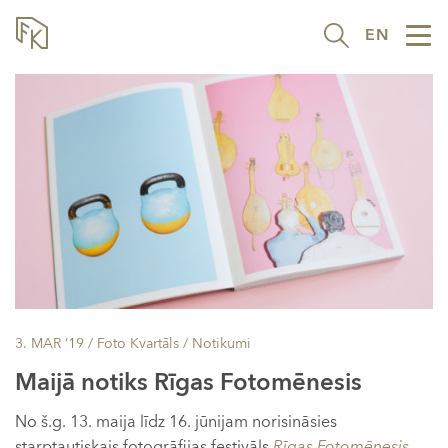
EN
Tog
nav
3. MAR ’19
/ Foto Kvartāls /
Notikumi
Maijā notiks Rīgas Fotomēnesis
No š.g. 13. maija līdz 16. jūnijam norisināsies
starptautiskais fotogrāfijas festivāls
Rīgas Fotomēnesis