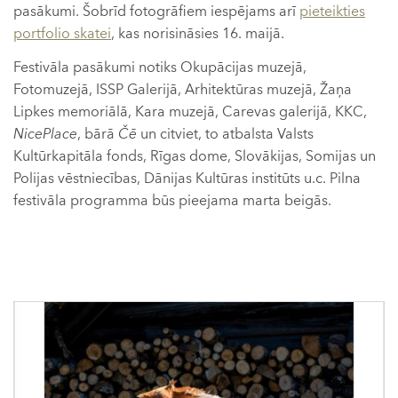
pasākumi. Šobrīd fotogrāfiem iespējams arī
pieteikties
portfolio skatei
, kas norisināsies 16. maijā.
Festivāla pasākumi notiks Okupācijas muzejā,
Fotomuzejā, ISSP Galerijā, Arhitektūras muzejā, Žaņa
Lipkes memoriālā, Kara muzejā, Carevas galerijā, KKC,
NicePlace
, bārā
Čē
un citviet, to atbalsta Valsts
Kultūrkapitāla fonds, Rīgas dome, Slovākijas, Somijas un
Polijas vēstniecības, Dānijas Kultūras institūts u.c. Pilna
festivāla programma būs pieejama marta beigās.