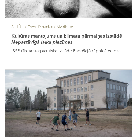
8. JŪL
/ Foto Kvartāls /
Notikumi
Kultūras mantojums un klimata pārmaiņas izstādē
Nepastāvīgā laika piezīmes
ISSP rīkota starptautiska izstāde Radošajā rūpnīcā Veldze.