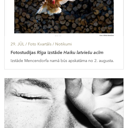
29. JŪL
/ Foto Kvartāls /
Notikumi
Fotostudijas
Rīga
izstāde
Haiku latviešu acīm
Izstāde Mencendorfa namā būs apskatāma no 2. augusta.