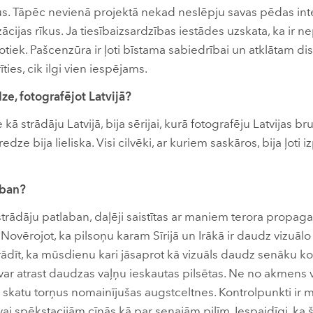
itus. Tāpēc nevienā projektā nekad neslēpju savas pēdas int
cijas rīkus. Ja tiesībaizsardzības iestādes uzskata, ka ir n
otiek. Pašcenzūra ir ļoti bīstama sabiedrībai un atklātam d
ties, cik ilgi vien iespējams.
ze, fotografējot Latvijā?
 kā strādāju Latvijā, bija sērijai, kurā fotografēju Latvijas 
edze bija lieliska. Visi cilvēki, ar kuriem saskāros, bija ļoti i
aban?
ā strādāju patlaban, daļēji saistītas ar maniem terora propa
 Novērojot, ka pilsoņu karam Sīrijā un Irākā ir daudz vizuāl
ādīt, ka mūsdienu kari jāsaprot kā vizuāls daudz senāku ko
os var atrast daudzas vaļņu ieskautas pilsētas. Ne no akmens
 skatu torņus nomainījušas augstceltnes. Kontrolpunkti ir m
i spēkstacijām cīnās kā par senajām pilīm. Iespaidīgi, ka šī