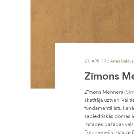
29. APR ’19
/ Arnis Balčus
Zīmons M
Zīmons Menners (
Si
skatītāja uztveri. Vai 
fundamentālistu kanālo
sabiedriskās domas ie
izstādēs dažādās valst
Fotomēneša
izstādē