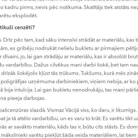
o kadru pirms, nevis pēc notikuma. Skatītājs tiek atstāts n
varētu eksplodēt.
tikuši cenzēti?
jā. Drīz pēc tam, kad sāku intensīvi strādāt ar materiālu, kas 
, es gribēju nodrukāt nelielu bukletu ar pirmajiem pētīj
r dīvaini, jo, lai gan strādāju ar materiālu, kas ir absolūti br
u vardarbību. Dažus cilvēkus mani darbi šokē, bet tam na
 drīzāk šokējošs kļūst tās trūkums. Tukšums, kurā mēs zinā
 poligrāfijas uzņēmuma darbiniekiem, viņiem nebija, ar ko
 bija intuīcija. Lai gan bukletu nenodrukāju, tas mani pārli
na pieeja darbojas.
pašcenzūras slazdā. Vismaz Vācijā viss, ko daru, ir likumīgs.
 ja tā attēlo vardarbību, un es varu to krāt. Es varētu tikt u
anās ar savākto materiālu, kāds tas ir, būtu cits stāsts. Es domā
n mākslinieki varētu piekļūt šāda veida materiāliem, lai tiem 