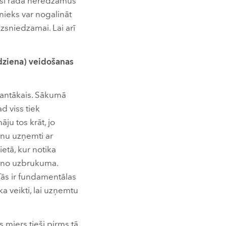
 visi rada neredzamus
vnieks var nogalināt
zsniedzamai. Lai arī
ādziena) veidošanas
santākais. Sākumā
d viss tiek
āju tos krāt, jo
i nu uzņemti ar
ietā, kur notika
ļa no uzbrukuma.
 Tās ir fundamentālas
 veikti, lai uzņemtu
 miers tieši pirms tā.