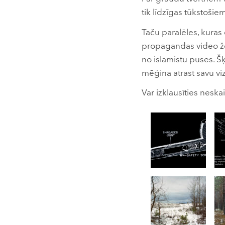
tik līdzīgas tūkstoš
Taču paralēles, kuras 
propagandas video žes
no islāmistu puses. Šķi
mēģina atrast savu vi
Var izklausīties neskai