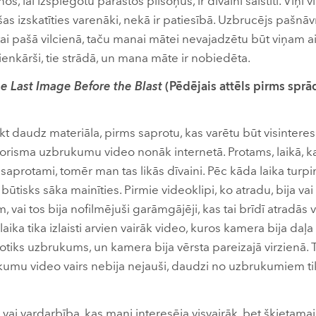
, lai izspiegotu parastos pilsoņus, ir dīvaini saistīti. Viņi
šas izskatīties varenāki, nekā ir patiesībā. Uzbrucējs pašnā
tai pašā vilcienā, taču manai mātei nevajadzētu būt viņam ai
vienkārši, tie strādā, un mana māte ir nobiedēta.
e Last Image Before the Blast
(Pēdējais attēls pirms spr
t daudz materiāla, pirms saprotu, kas varētu būt visintere
terorisma uzbrukumu video nonāk internetā. Protams, laikā, ka
 saprotami, tomēr man tas likās dīvaini. Pēc kāda laika turpin
būtisks sāka mainīties. Pirmie videoklipi, ko atradu, bija va
ai tos bija nofilmējuši garāmgājēji, kas tai brīdī atradās v
aika tika izlaisti arvien vairāk video, kuros kamera bija da
 notiks uzbrukums, un kamera bija vērsta pareizajā virzienā.
umu video vairs nebija nejauši, daudzi no uzbrukumiem tika
vai vardarbība, kas mani interesēja visvairāk, bet šķietamais