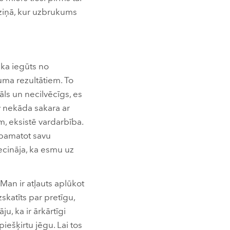
eziņā, kur uzbrukums
tika iegūts no
uma rezultātiem. To
utāls un necilvēcīgs, es
v nekāda sakara ar
m, eksistē vardarbība.
 pamatot savu
ecināja, ka esmu uz
 Man ir atļauts aplūkot
zskatīts par pretīgu,
ju, ka ir ārkārtīgi
piešķirtu jēgu. Lai tos