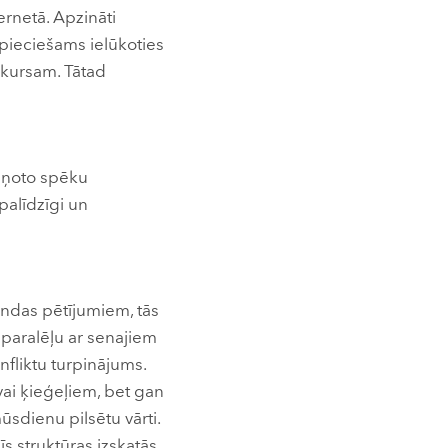
ernetā. Apzināti
epieciešams ielūkoties
iskursam. Tātad
bruņoto spēku
zpalīdzīgi un
gandas pētījumiem, tās
o paralēļu ar senajiem
nfliktu turpinājums.
 vai ķieģeļiem, bet gan
ūsdienu pilsētu vārti.
s struktūras izskatās