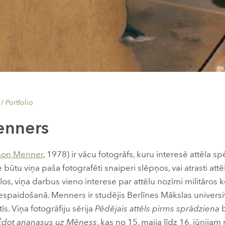
 /
Portfolio
enners
mon Menner
, 1978) ir vācu fotogrāfs, kuru interesē attēla s
tie būtu viņa paša fotografēti snaiperi slēpņos, vai atrasti attē
s, viņa darbus vieno interese par attēlu nozīmi militāros k
spaidošanā. Menners ir studējis Berlīnes Mākslas universitā
īs. Viņa fotogrāfiju sērija
Pēdējais attēls pirms sprādziena
b
Ēdot ananasus uz Mēness
, kas no 15. maija līdz 16. jūnijam 