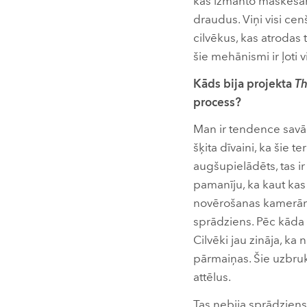
kas izmanto maskēšanos
draudus. Viņi visi cen
cilvēkus, kas atrodas 
šie mehānismi ir ļoti 
Kāds bija projekta
Th
process?
Man ir tendence savāk
šķita dīvaini, ka šie 
augšupielādēts, tas ir
pamanīju, ka kaut kas 
novērošanas kamerām, v
sprādziens. Pēc kāda l
Cilvēki jau zināja, ka
pārmaiņas. Šie uzbruk
attēlus.
Tas nebija sprādziens 