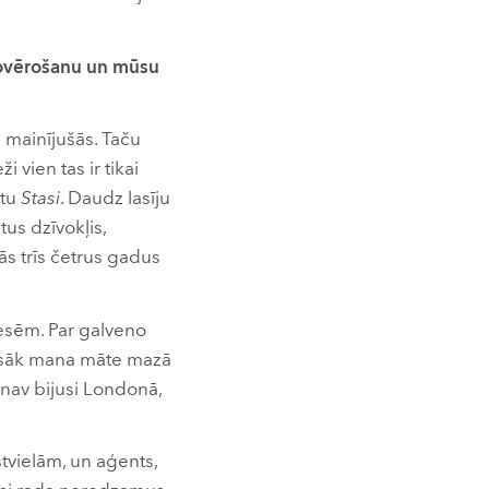
, novērošanu un mūsu
 mainījušās. Taču
 vien tas ir tikai
stu
Stasi
. Daudz lasīju
tus dzīvokļis,
ās trīs četrus gadus
resēm. Par galveno
es sāk mana māte mazā
d nav bijusi Londonā,
tvielām, un aģents,