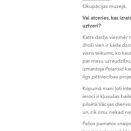
Okupācijas muzejā.
Vai atceries, kas izra
uztveri?
Katrs darbs vienmēr r
droši vien ir kāda dzi
viens teikums, ko kau
par masu uzraudzību, 
izmantoja
Polaroid
kam
ilgs pētniecības proje
Kopumā mani ļoti inte
ieroci ir kļuvušas ba
pilsētā Vācijas dienvid
un, cik zinu, nekad n
Pašos pamatos snaiper