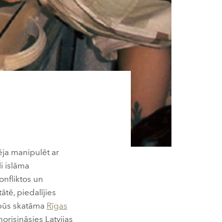
pēja manipulēt ar
li islāma
onfliktos un
tē, piedalījies
ūs skatāma
Rīgas
norisināsies Latvijas