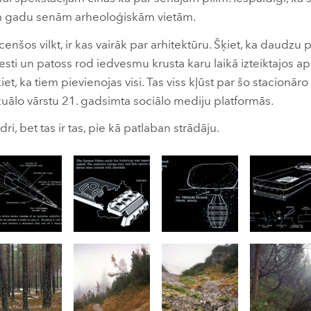
iem gadu senām arheoloģiskām vietām.
cenšos vilkt, ir kas vairāk par arhitektūru. Šķiet, ka daudzu
ti un patoss rod iedvesmu krusta karu laikā izteiktajos ap
et, ka tiem pievienojas visi. Tas viss kļūst par šo stacionāro
zuālo vārstu 21. gadsimta sociālo mediju platformās.
dri, bet tas ir tas, pie kā patlaban strādāju.