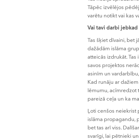
Tāpēc izvēlējos pēdēj
varētu notikt vai kas 
Vai tavi darbi jebkad 
Tas šķiet dīvaini, bet 
dažādām islāma grupām
atteicās izdrukāt. Tas i
savos projektos nerād
asinīm un vardarbību,
Kad runāju ar dažiem
lēmumu, acīmredzot tā
pareizā ceļa un ka ma
Ļoti cenšos neiekrist 
islāma propagandu, pat
bet tas arī viss. Dalīš
svarīgi, lai pētnieki u