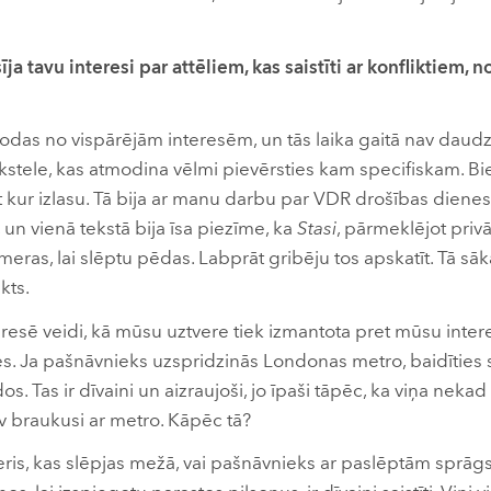
isīja tavu interesi par attēliem, kas saistīti ar konfliktiem
odas no vispārējām interesēm, un tās laika gaitā nav daudz
rkstele, kas atmodina vēlmi pievērsties kam specifiskam. Bieži
t kur izlasu. Tā bija ar manu darbu par VDR drošības diene
un vienā tekstā bija īsa piezīme, ka
Stasi
, pārmeklējot privā
eras, lai slēptu pēdas. Labprāt gribēju tos apskatīt. Tā sāk
kts.
resē veidi, kā mūsu uztvere tiek izmantota pret mūsu inte
iles. Ja pašnāvnieks uzspridzinās Londonas metro, baidīti
os. Tas ir dīvaini un aizraujoši, jo īpaši tāpēc, ka viņa neka
av braukusi ar metro. Kāpēc tā?
is, kas slēpjas mežā, vai pašnāvnieks ar paslēptām sprāgs