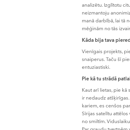
analizētu. Izglītotu c
neizmantoju anonimizā
manā darbībā, lai tā n
mēģinām no tās izvairī
Kāda bija tava piered
Vienīgais projekts, pie
snaiperus. Taču šī pier
entuziastiski.
Pie kā tu strādā patl
Kaut arī lietas, pie k
ir nedaudz atšķirīgas.
kariem, es cenšos par
Sīrijas satelītu attēl
no smiltīm. Viduslaiku
Par graudu tvertnēm va