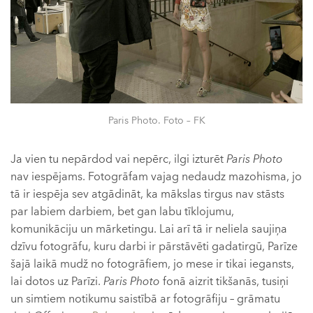
Paris Photo. Foto – FK
Ja vien tu nepārdod vai nepērc, ilgi izturēt
Paris Photo
nav iespējams. Fotogrāfam vajag nedaudz mazohisma, jo
tā ir iespēja sev atgādināt, ka mākslas tirgus nav stāsts
par labiem darbiem, bet gan labu tīklojumu,
komunikāciju un mārketingu. Lai arī tā ir neliela saujiņa
dzīvu fotogrāfu, kuru darbi ir pārstāvēti gadatirgū, Parīze
šajā laikā mudž no fotogrāfiem, jo mese ir tikai iegansts,
lai dotos uz Parīzi.
Paris Photo
fonā aizrit tikšanās, tusiņi
un simtiem notikumu saistībā ar fotogrāfiju – grāmatu