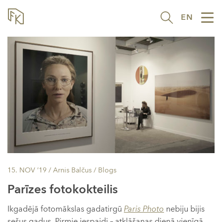
EN
Tog
nav
15. NOV ’19
/ Arnis Balčus /
Blogs
Parīzes fotokokteilis
Ikgadējā fotomākslas gadatirgū
Paris Photo
nebiju bijis
sešus gadus. Pirmie iespaidi – atklāšanas dienā vienīgā