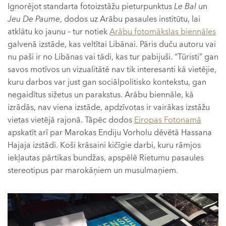
Ignorējot standarta fotoizstāžu pieturpunktus
Le Bal
un
Jeu De Paume
, dodos uz Arābu pasaules institūtu, lai
atklātu ko jaunu – tur notiek
Arābu fotomākslas biennāles
galvenā izstāde, kas veltītai Libānai. Pāris duču autoru vai
nu paši ir no Libānas vai tādi, kas tur pabijuši. “Tūristi” gan
savos motīvos un vizualitātē nav tik interesanti kā vietējie,
kuru darbos var just gan sociālpolitisko kontekstu, gan
negaidītus sižetus un parakstus. Arābu biennāle, kā
izrādās, nav viena izstāde, apdzīvotas ir vairākas izstāžu
vietas vietējā rajonā. Tāpēc dodos
Eiropas Fotonamā
apskatīt arī par Marokas Endiju Vorholu dēvētā Hassana
Hajaja izstādi. Koši krāsaini kičīgie darbi, kuru rāmjos
iekļautas pārtikas bundžas, apspēlē Rietumu pasaules
stereotipus par marokāņiem un musulmaņiem.