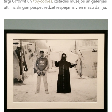
tirgi
Offprint
un
Polycopies
, izstādes muzejos un galerijās
utt. Fiziski gan paspēt redzēt iespējams vien mazu daļiņu.