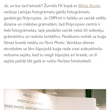
Jā, un kur tad latvieši? Žurnāls FK kopā ar
Milda Books
veidoja Latvijas fotogrāmatu galdu fotogrāmatu
gadatirgū
Polycopies
. Ja
OffPrint
ir lielāks un vairāk veltīts
dizaina un mākslas grāmatām, tad
Polycopies
centrā ir
tieši fotogrāmatas, tajā piedalās vairāk nekā 60 izdevēju,
grāmatnīcu un radošo kolektīvu. Pasākums notiek uz kuģa
Sēnas krastā netālu no
Paris Photo
. Vairākas dienas
atrodoties uz lēni šūpojošā kuģa rada visai aizkustinošu
reibuma sajūtu, kad tu viegli šūpojies arī krastā, un šī
sajūta palīdz tikt galā ar raibo Parīzes fotokokteili.