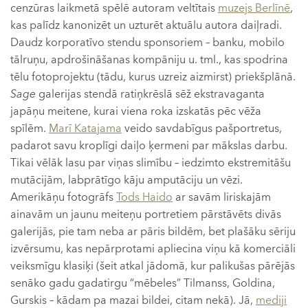
cenzūras laikmetā spēlē autoram veltītais
muzejs Berlīnē
,
kas palīdz kanonizēt un uzturēt aktuālu autora daiļradi.
Daudz korporatīvo stendu sponsoriem – banku, mobilo
tālruņu, apdrošināšanas kompāniju u. tml., kas spodrina
tēlu fotoprojektu (tādu, kurus uzreiz aizmirst) priekšplānā.
Sage
galerijas stendā ratiņkrēslā sēž ekstravaganta
japāņu meitene, kurai viena roka izskatās pēc vēža
spīlēm.
Marī Katajama
veido savdabīgus pašportretus,
padarot savu kroplīgi daiļo ķermeni par mākslas darbu.
Tikai vēlāk lasu par viņas slimību – iedzimto ekstremitāšu
mutācijām, labprātīgo kāju amputāciju un vēzi.
Amerikāņu fotogrāfs
Tods Haido
ar savām liriskajām
ainavām un jaunu meiteņu portretiem pārstāvēts divās
galerijās, pie tam neba ar pāris bildēm, bet plašāku sēriju
izvērsumu, kas nepārprotami apliecina viņu kā komerciāli
veiksmīgu klasiķi (šeit atkal jādomā, kur palikušas pārējās
senāko gadu gadatirgu “mēbeles” Tilmanss, Goldina,
Gurskis – kādam pa mazai bildei, citam nekā). Jā,
mediji