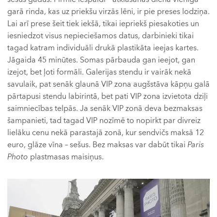
garā rinda, kas uz priekšu virzās lēni, ir pie preses lodziņa.
Lai arī prese šeit tiek iekšā, tikai iepriekš piesakoties un
iesniedzot visus nepieciešamos datus, darbinieki tikai
tagad katram individuāli drukā plastikāta ieejas kartes.
Jāgaida 45 minūtes. Somas pārbauda gan ieejot, gan
izejot, bet ļoti formāli. Galerijas stendu ir vairāk nekā
savulaik, pat senāk glaunā VIP zona augšstāva kāpņu galā
pārtapusi stendu labirintā, bet pati VIP zona izvietota dziļi
saimniecības telpās. Ja senāk VIP zonā deva bezmaksas
šampanieti, tad tagad VIP nozīmē to nopirkt par divreiz
lielāku cenu nekā parastajā zonā, kur sendvičs maksā 12
euro, glāze vīna – sešus. Bez maksas var dabūt tikai
Paris
Photo
plastmasas maisiņus.