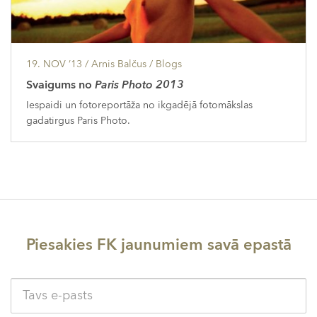
19. NOV ’13
/ Arnis Balčus /
Blogs
Svaigums no
Paris Photo 2013
Iespaidi un fotoreportāža no ikgadējā fotomākslas
gadatirgus Paris Photo.
Piesakies FK jaunumiem savā epastā