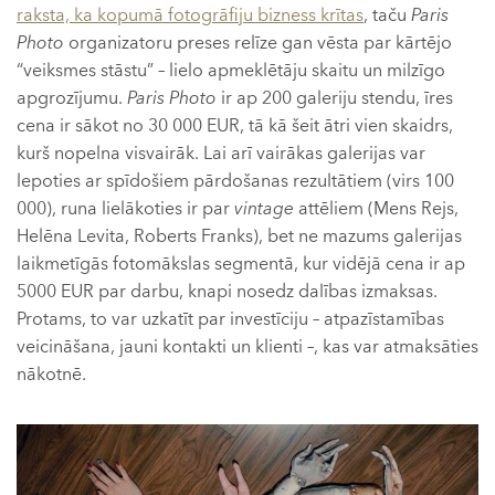
raksta, ka kopumā fotogrāfiju bizness krītas
, taču
Paris
Photo
organizatoru preses relīze gan vēsta par kārtējo
“veiksmes stāstu” – lielo apmeklētāju skaitu un milzīgo
apgrozījumu.
Paris Photo
ir ap 200 galeriju stendu, īres
cena ir sākot no 30 000 EUR, tā kā šeit ātri vien skaidrs,
kurš nopelna visvairāk. Lai arī vairākas galerijas var
lepoties ar spīdošiem pārdošanas rezultātiem (virs 100
000), runa lielākoties ir par
vintage
attēliem (Mens Rejs,
Helēna Levita, Roberts Franks), bet ne mazums galerijas
laikmetīgās fotomākslas segmentā, kur vidējā cena ir ap
5000 EUR par darbu, knapi nosedz dalības izmaksas.
Protams, to var uzkatīt par investīciju – atpazīstamības
veicināšana, jauni kontakti un klienti –, kas var atmaksāties
nākotnē.