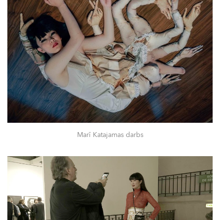
Marī Katajamas darbs