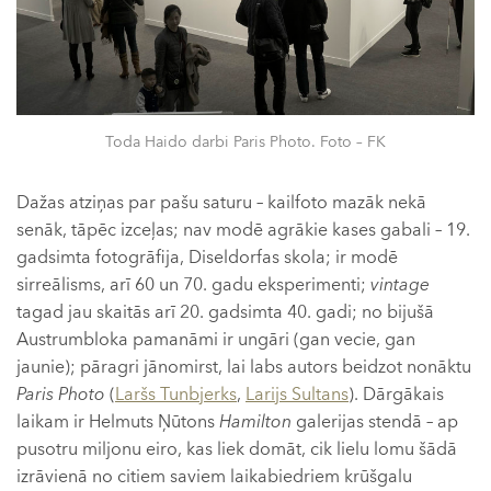
Toda Haido darbi Paris Photo. Foto – FK
Dažas atziņas par pašu saturu – kailfoto mazāk nekā
senāk, tāpēc izceļas; nav modē agrākie kases gabali – 19.
gadsimta fotogrāfija, Diseldorfas skola; ir modē
sirreālisms, arī 60 un 70. gadu eksperimenti;
vintage
tagad jau skaitās arī 20. gadsimta 40. gadi; no bijušā
Austrumbloka pamanāmi ir ungāri (gan vecie, gan
jaunie); pāragri jānomirst, lai labs autors beidzot nonāktu
Paris Photo
(
Laršs Tunbjerks
,
Larijs Sultans
). Dārgākais
laikam ir Helmuts Ņūtons
Hamilton
galerijas stendā – ap
pusotru miljonu eiro, kas liek domāt, cik lielu lomu šādā
izrāvienā no citiem saviem laikabiedriem krūšgalu