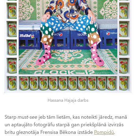
Hassana Hajaja darbs
Starp
must-see
jeb tām lietām, kas noteikti jāredz, manā
un aptaujāto fotogrāfu starpā gan priekšplānā izvirzās
britu gleznotāja Frensisa Bēkona izstāde
Pompidū
.