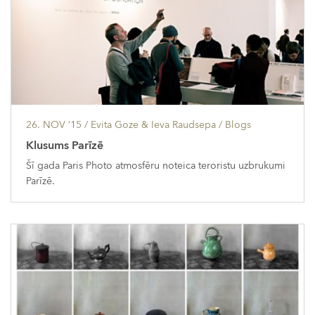
26. NOV ’15
/ Evita Goze & Ieva Raudsepa /
Blogs
Klusums Parīzē
Šī gada Paris Photo atmosfēru noteica teroristu uzbrukumi
Parīzē.