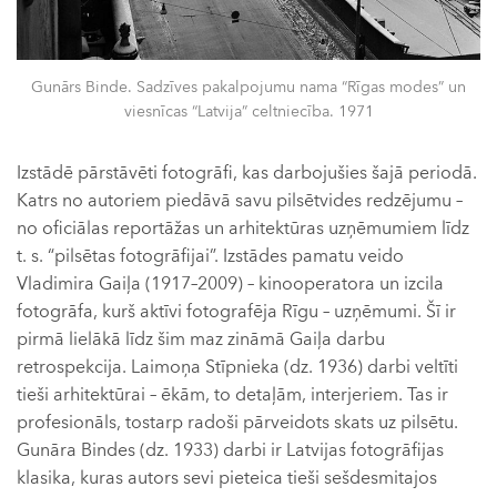
Gunārs Binde. Sadzīves pakalpojumu nama “Rīgas modes” un
viesnīcas “Latvija” celtniecība. 1971
Izstādē pārstāvēti fotogrāfi, kas darbojušies šajā periodā.
Katrs no autoriem piedāvā savu pilsētvides redzējumu –
no oficiālas reportāžas un arhitektūras uzņēmumiem līdz
t. s. “pilsētas fotogrāfijai”. Izstādes pamatu veido
Vladimira Gaiļa (1917–2009) – kinooperatora un izcila
fotogrāfa, kurš aktīvi fotografēja Rīgu – uzņēmumi. Šī ir
pirmā lielākā līdz šim maz zināmā Gaiļa darbu
retrospekcija. Laimoņa Stīpnieka (dz. 1936) darbi veltīti
tieši arhitektūrai – ēkām, to detaļām, interjeriem. Tas ir
profesionāls, tostarp radoši pārveidots skats uz pilsētu.
Gunāra Bindes (dz. 1933) darbi ir Latvijas fotogrāfijas
klasika, kuras autors sevi pieteica tieši sešdesmitajos