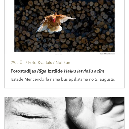
29. JŪL
/ Foto Kvartāls /
Notikumi
Fotostudijas
Rīga
izstāde
Haiku latviešu acīm
Izstāde Mencendorfa namā būs apskatāma no 2. augusta.