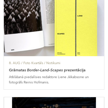
8. AUG
/ Foto Kvartāls /
Notikumi
Grāmatas
Border–Land–Scapes
prezentācija
Atklāšanā piedalīsies redaktore Liene Jēkabsone un
fotogrāfs Reinis Hofmanis.