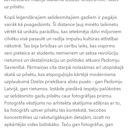
uz pilsētu
.
Kopš leģendārajiem sešdesmitajiem gadiem ir pagājis
vairāk kā pusgadsimts. Šī distance ļauj minēto laikmetu
vērtēt kā unikālu parādību, kas ietekmēja dzīvi miljoniem
cilvēku visā pasaulē un radīja impulsu kultūras attīstībai
nākotnē. Tas bija brīvības un cerību laiks, kas vispirms
sevi pieteica ar studentu nemieriem un seksa revolūciju
rietumos un destaļinizāciju un politisko atkusni Padomju
Savienībā. Pārmaiņas cita starpā nolasāmas arī utopiskajā
skatā uz pilsētu, kas atspoguļojās kārtējā modernisma
uzplaukumā Dzelzs priekškara abās pusēs – gan Padomju
Latvijā, gan rietumos. Izstāde piedāvā iespēju palūkoties
uz sešdesmito gadu pilsētu caur fotogrāfijas prizmu.
Fotogrāfa vēstījums no arhitekta skatījuma atšķiras ar to,
ka fotogrāfs uztver pilsētu tās kontekstā, tiecoties
koncentrēties uz raksturīgākajām detaļām, izcelt no
apkārtējās vides būtiskāko. Taču gan fotogrāfus, gan