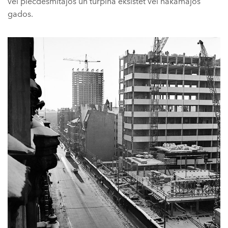
vēl piecdesmitajos un turpina eksistēt vēl nākamajos
gados.