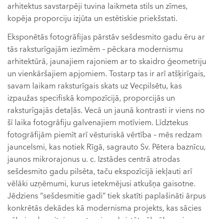
arhitektus savstarpēji tuvina laikmeta stils un zīmes,
kopēja proporciju izjūta un estētiskie priekšstati.
Eksponētās fotogrāfijas pārstāv sešdesmito gadu ēru ar
tās raksturīgajām iezīmēm – pēckara modernismu
arhitektūrā, jaunajiem rajoniem ar to skaidro ģeometriju
un vienkāršajiem apjomiem. Tostarp tas ir arī atšķirīgais,
savam laikam raksturīgais skats uz Vecpilsētu, kas
izpaužas specifiskā kompozīcijā, proporcijās un
raksturīgajās detaļās. Vecā un jaunā kontrasti ir viens no
šī laika fotogrāfiju galvenajiem motīviem. Līdztekus
fotogrāfijām piemīt arī vēsturiskā vērtība – mēs redzam
jauncelsmi, kas notiek Rīgā, sagrauto Sv. Pētera baznīcu,
jaunos mikrorajonus u. c. Izstādes centrā atrodas
sešdesmito gadu pilsēta, taču ekspozīcijā iekļauti arī
vēlāki uzņēmumi, kurus ietekmējusi atkušņa gaisotne.
Jēdziens “sešdesmitie gadi” tiek skatīti paplašināti ārpus
konkrētās dekādes kā modernisma projekts, kas sācies