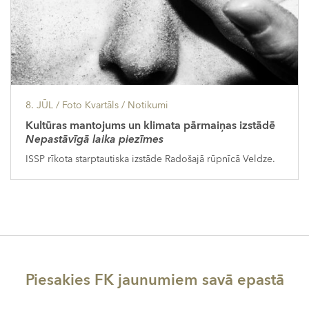
8. JŪL
/ Foto Kvartāls /
Notikumi
Kultūras mantojums un klimata pārmaiņas izstādē
Nepastāvīgā laika piezīmes
ISSP rīkota starptautiska izstāde Radošajā rūpnīcā Veldze.
Piesakies FK jaunumiem savā epastā