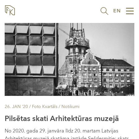
EN
Tog
nav
26. JAN ’20
/ Foto Kvartāls /
Notikumi
Pilsētas skati Arhitektūras muzejā
No 2020. gada 29. janvāra līdz 20. martam Latvijas
Arhitektūras muzejā skatāma izstāde
Sešdesmitie: skats