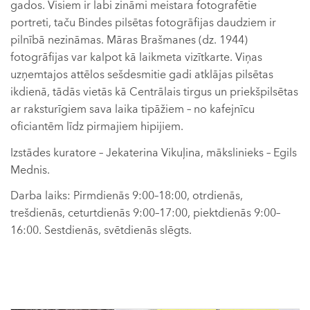
gados. Visiem ir labi zināmi meistara fotografētie
portreti, taču Bindes pilsētas fotogrāfijas daudziem ir
pilnībā nezināmas. Māras Brašmanes (dz. 1944)
fotogrāfijas var kalpot kā laikmeta vizītkarte. Viņas
uzņemtajos attēlos sešdesmitie gadi atklājas pilsētas
ikdienā, tādās vietās kā Centrālais tirgus un priekšpilsētas
ar raksturīgiem sava laika tipāžiem – no kafejnīcu
oficiantēm līdz pirmajiem hipijiem.
Izstādes kuratore – Jekaterina Vikuļina, mākslinieks – Egils
Mednis.
Darba laiks: Pirmdienās 9:00–18:00, otrdienās,
trešdienās, ceturtdienās 9:00–17:00, piektdienās 9:00–
16:00. Sestdienās, svētdienās slēgts.