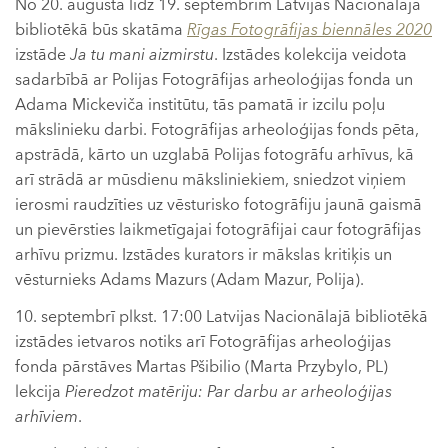
No 20. augusta līdz 19. septembrim Latvijas Nacionālajā
bibliotēkā būs skatāma
Rīgas Fotogrāfijas biennāles 2020
izstāde
Ja tu mani aizmirstu
. Izstādes kolekcija veidota
sadarbībā ar Polijas Fotogrāfijas arheoloģijas fonda un
Adama Mickeviča institūtu, tās pamatā ir izcilu poļu
mākslinieku darbi. Fotogrāfijas arheoloģijas fonds pēta,
apstrādā, kārto un uzglabā Polijas fotogrāfu arhīvus, kā
arī strādā ar mūsdienu māksliniekiem, sniedzot viņiem
ierosmi raudzīties uz vēsturisko fotogrāfiju jaunā gaismā
un pievērsties laikmetīgajai fotogrāfijai caur fotogrāfijas
arhīvu prizmu. Izstādes kurators ir mākslas kritiķis un
vēsturnieks Adams Mazurs (Adam Mazur, Polija).
10. septembrī plkst. 17:00 Latvijas Nacionālajā bibliotēkā
izstādes ietvaros notiks arī Fotogrāfijas arheoloģijas
fonda pārstāves Martas Pšibilio (Marta Przybylo, PL)
lekcija
Pieredzot matēriju: Par darbu ar arheoloģijas
arhīviem
.