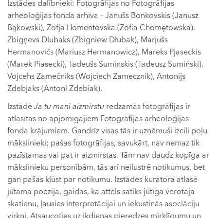
Izstādes dalībnieki: Fotogrāfijas no Fotogrāfijas
arheoloģijas fonda arhīva – Janušs Bonkovskis (Janusz
Bąkowski), Zofja Homentovska (Zofia Chomętowska),
Zbigņevs Dlubaks (Zbigniew Dłubak), Marjušs
Hermanovičs (Mariusz Hermanowicz), Mareks Pjaseckis
(Marek Piasecki), Tadeušs Suminskis (Tadeusz Sumiński),
Vojcehs Zamečniks (Wojciech Zamecznik), Antonijs
Zdebjaks (Antoni Zdebiak).
Izstādē
Ja tu mani aizmirstu
redzamās fotogrāfijas ir
atlasītas no apjomīgajiem Fotogrāfijas arheoloģijas
fonda krājumiem. Gandrīz visas tās ir uzņēmuši izcili poļu
mākslinieki; pašas fotogrāfijas, savukārt, nav nemaz tik
pazīstamas vai pat ir aizmirstas. Tām nav daudz kopīga ar
mākslinieku personībām, tās arī neilustrē notikumus, bet
gan pašas kļūst par notikumu. Izstādes kuratora atlasē
jūtama poēzija, gaidas, ka attēls satiks jūtīga vērotāja
skatienu, ļausies interpretācijai un iekustinās asociāciju
virkni. Atsaucoties uz ikdienas pieredzes mirklīgumu un