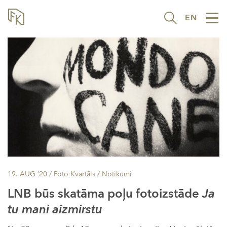
EN
Tog
nav
19. AUG ’20
/ Foto Kvartāls /
Notikumi
LNB būs skatāma poļu fotoizstāde
Ja
tu mani aizmirstu