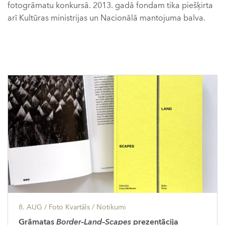
fotogrāmatu konkursā. 2013. gadā fondam tika piešķirta
arī Kultūras ministrijas un Nacionālā mantojuma balva.
8. AUG
/ Foto Kvartāls /
Notikumi
Grāmatas
Border–Land–Scapes
prezentācija