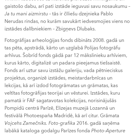
gaistošo dabu, arī pati izstāde ieguvusi savu nosaukumu –
Ja tu mani aizmirstu
– tās ir čīliešu dzejnieka Pablo
Nerudas rindas, no kurām savukārt iedvesmojies viens no
izstādes dalībniekiem – Zbigņevs Dlubaks.
Fotogrāfijas arheoloģijas fonds dibināts 2008. gadā un
tas pēta, apstrādā, kārto un uzglabā Polijas fotogrāfu
arhīvus. Šobrīd fonds gādā par 12 mākslinieku arhīviem,
kurus kārto, digitalizē un padara pieejamus tiešsaistē.
Fonds arī uztur savu izstāžu galeriju, vada pētnieciskus
projektus, organizē izstādes, meistardarbnīcas un
lekcijas, kā arī izdod fotogrāmatas un grāmatas, kas
veltītas fotogrāfijas teorijai un vēsturei. Izstādes, kuru
pamatā ir FAF sagatavotas kolekcijas, norisinājušās
Pompidū centrā Parīzē, Elizejas muzejā Lozannā un
festivālā Photoespaña Madridē, kā arī citur. Grāmata
Vojcehs Zamečniks. Foto-grafika
2016. gadā saņēma
labākā kataloga godalgu Parīzes fonda
Photo-Aperture