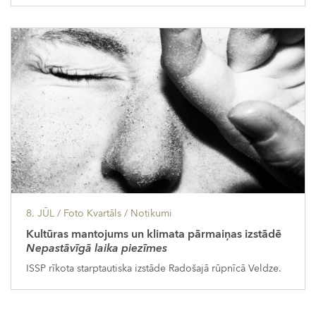
8. JŪL
/ Foto Kvartāls /
Notikumi
Kultūras mantojums un klimata pārmaiņas izstādē
Nepastāvīgā laika piezīmes
ISSP rīkota starptautiska izstāde Radošajā rūpnīcā Veldze.