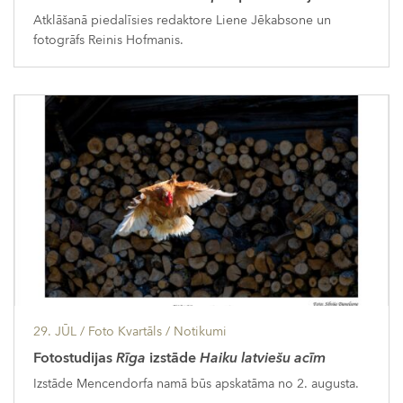
Atklāšanā piedalīsies redaktore Liene Jēkabsone un
fotogrāfs Reinis Hofmanis.
29. JŪL
/ Foto Kvartāls /
Notikumi
Fotostudijas
Rīga
izstāde
Haiku latviešu acīm
Izstāde Mencendorfa namā būs apskatāma no 2. augusta.