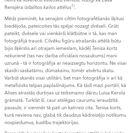
nevis kā suverēnu estētisku vienību, līdzīgi kā Žaka
1)
Rensjēra izdalītos
kailos attēlus
.
Mēdz pieminēt, ka senajām ciltīm fotografēšanās šķitusi
biedējoša, pateicoties tās spējai nozagt dvēseli. Grūti
pateikt, dvēsele vai vienkārši klātbūtne ir tā, kas man
fotogrāfijā traucē. Cilvēku figūru atrašanās attēlā būtu
bijis šķērslis arī otrajam iemeslam, kādēļ
Tenisa korts
nekurienē
(tas nav darba oficiālais nosaukums) mani
uzrunā – tā ir fotogrāfija ar neaizsegtu horizontu. Ne visai
skaidri saskatāmu, dūmakainu, tomēr atvērtu skatu.
Varbūt skanēs visai utilitāri, bet man fotogrāfija ir arī kā
metafizisks telpas paplašinājums. Kā tādi mazi portāli, kā
Alises atrastās durtiņas uz teiksmaino dārzu Luisa Kerola
grāmatā. Turklāt šī, caur atslēgas caurumu ieraudzītā
pasaule, ir vienmēr tā pati un katrreiz cita. Tenisa korts,
kurā neviena nav, glabā tik daudzus kādreizējo notikumu
nospiedumus, kustību trajektorijas.