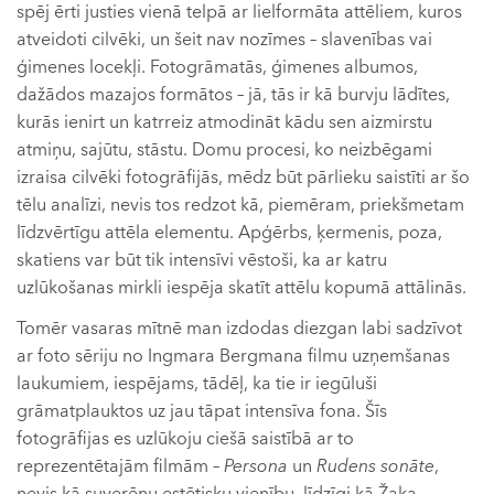
spēj ērti justies vienā telpā ar lielformāta attēliem, kuros
atveidoti cilvēki, un šeit nav nozīmes – slavenības vai
ģimenes locekļi. Fotogrāmatās, ģimenes albumos,
dažādos mazajos formātos – jā, tās ir kā burvju lādītes,
kurās ienirt un katrreiz atmodināt kādu sen aizmirstu
atmiņu, sajūtu, stāstu. Domu procesi, ko neizbēgami
izraisa cilvēki fotogrāfijās, mēdz būt pārlieku saistīti ar šo
tēlu analīzi, nevis tos redzot kā, piemēram, priekšmetam
līdzvērtīgu attēla elementu. Apģērbs, ķermenis, poza,
skatiens var būt tik intensīvi vēstoši, ka ar katru
uzlūkošanas mirkli iespēja skatīt attēlu kopumā attālinās.
Tomēr vasaras mītnē man izdodas diezgan labi sadzīvot
ar foto sēriju no Ingmara Bergmana filmu uzņemšanas
laukumiem, iespējams, tādēļ, ka tie ir iegūluši
grāmatplauktos uz jau tāpat intensīva fona. Šīs
fotogrāfijas es uzlūkoju ciešā saistībā ar to
reprezentētajām filmām –
Persona
un
Rudens sonāte
,