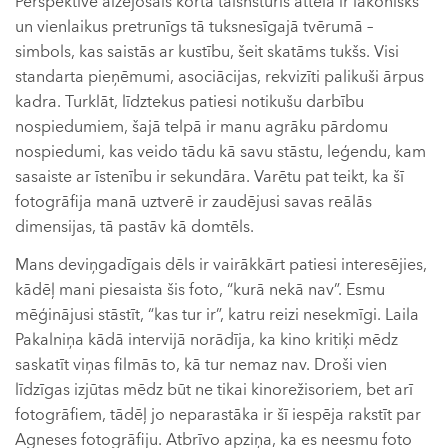
Perspektīvē aizejošais korta taisnstūris attēlā ir lakonisks
un vienlaikus pretrunīgs tā tuksnesīgajā tvērumā –
simbols, kas saistās ar kustību, šeit skatāms tukšs. Visi
standarta pieņēmumi, asociācijas, rekvizīti palikuši ārpus
kadra. Turklāt, līdztekus patiesi notikušu darbību
nospiedumiem, šajā telpā ir manu agrāku pārdomu
nospiedumi, kas veido tādu kā savu stāstu, leģendu, kam
sasaiste ar īstenību ir sekundāra. Varētu pat teikt, ka šī
fotogrāfija manā uztverē ir zaudējusi savas reālās
dimensijas, tā pastāv kā domtēls.
Mans deviņgadīgais dēls ir vairākkārt patiesi interesējies,
kādēļ mani piesaista šis foto, “kurā nekā nav”. Esmu
mēģinājusi stāstīt, “kas tur ir”, katru reizi nesekmīgi. Laila
Pakalniņa kādā intervijā norādīja, ka kino kritiķi mēdz
saskatīt viņas filmās to, kā tur nemaz nav. Droši vien
līdzīgas izjūtas mēdz būt ne tikai kinorežisoriem, bet arī
fotogrāfiem, tādēļ jo neparastāka ir šī iespēja rakstīt par
Agneses fotogrāfiju. Atbrīvo apziņa, ka es neesmu foto