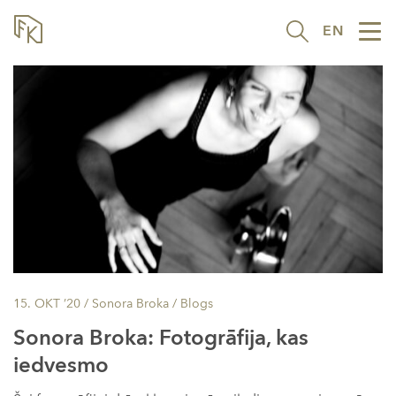
EN
Tog
nav
15. OKT ’20
/ Sonora Broka /
Blogs
Sonora Broka: Fotogrāfija, kas
iedvesmo