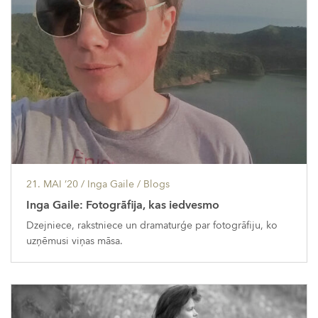
21. MAI ’20
/ Inga Gaile /
Blogs
Inga Gaile: Fotogrāfija, kas iedvesmo
Dzejniece, rakstniece un dramaturģe par fotogrāfiju, ko
uzņēmusi viņas māsa.