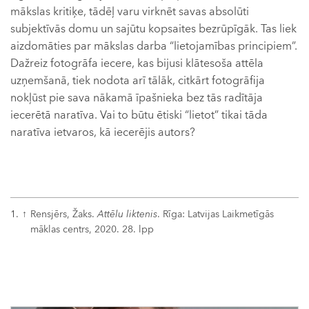
mākslas kritiķe, tādēļ varu virknēt savas absolūti
subjektīvās domu un sajūtu kopsaites bezrūpīgāk. Tas liek
aizdomāties par mākslas darba “lietojamības principiem”.
Dažreiz fotogrāfa iecere, kas bijusi klātesoša attēla
uzņemšanā, tiek nodota arī tālāk, citkārt fotogrāfija
nokļūst pie sava nākamā īpašnieka bez tās radītāja
iecerētā naratīva. Vai to būtu ētiski “lietot” tikai tāda
naratīva ietvaros, kā iecerējis autors?
1.
↑
Rensjērs, Žaks.
Attēlu liktenis
. Rīga: Latvijas Laikmetīgās
māklas centrs, 2020. 28. lpp