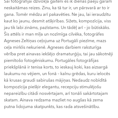
Šai fotogrāfijai dzīvokļa gaitenī es ik dienas paeju garām
neskaitāmas reizes. Zinu, ka tā tur ir, un pārsvarā ar to ir
gana. Tomēr mēdzu arī pakavēties. Ne jau, lai ieraudzītu
kaut ko jaunu, desmit atšķirības. Sižets, kompozīcija, viss
jau tik labi zināms, pazīstams. Un tādēļ arī – jo būtiskāks.
Šis attēls ir man mīļa un nozīmīga cilvēka, fotogrāfes
Agneses Zeltiņas ceļojuma uz Portugāli piezīme, mazs
ceļa mirklis nekurienē. Agneses darbiem raksturīga
vērība pret ainavas iekšējo dramaturģiju, tai jau sākotnēji
piemītošo fotogēniskumu. Portugāles fotogrāfijas
priekšplānā ir tenisa korts, to ieskauj koki, kas aizsargā
laukumu no vējiem, un fonā – kalnu grēdas, kuru ielocēs
kā krusas graudi sabirušas mājiņas. Nedaudz nobīdītā
kompozīcija piešķir elegantu, recepciju stimulējošu
nepareizību citādi nosvērtajam, arī tonāli sakārtotajam
skatam. Ainava redzama mazliet no augšas kā zema
putna lidojuma skatpunkts, kas rada atsvešinātību.