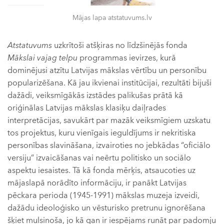
Mājas lapa atstatuvums.lv
Atstatuvums
uzkrītoši atšķiras no līdzšinējās fonda
Mākslai vajag telpu
programmas ievirzes, kurā
dominējusi atzītu Latvijas mākslas vērtību un personību
popularizēšana. Kā jau ikvienai institūcijai, rezultāti bijuši
dažādi, veiksmīgākās izstādes palikušas prātā kā
oriģinālas Latvijas mākslas klasiķu daiļrades
interpretācijas, savukārt par mazāk veiksmīgiem uzskatu
tos projektus, kuru vienīgais ieguldījums ir nekritiska
personības slavināšana, izvairoties no jebkādas “oficiālo
versiju” izvaicāšanas vai neērtu politisko un sociālo
aspektu iesaistes. Tā kā fonda mērķis, atsaucoties uz
mājaslapā norādīto informāciju, ir panākt Latvijas
pēckara perioda (1945-1991) mākslas muzeja izveidi,
dažādu ideoloģisko un vēsturisko pretrunu ignorēšana
šķiet mulsinoša, jo kā gan ir iespējams runāt par padomju