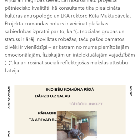
viņus arī negribas dēvēt. Lai nodrošinātu projekta
pētniecisko kvalitāti, kā konsultante tika pieaicināta
kultūras antropoloģe un LKA rektore Rūta Muktupāvela.
Projekta komandas nolūks ir veicināt plašākas
sabiedrības izpratni par to, ka “(..) sociālās grupas un
statuss ir ārēji novilktas robežas, taču pašos pamatos
cilvēki ir vienlīdzīgi — ar katram no mums piemītošajām
emocionālajām, fiziskajām un intelektuālajām vajadzībām
(..)”, kā arī rosināt sociāli reflektējošas mākslas attīstību
Latvijā.