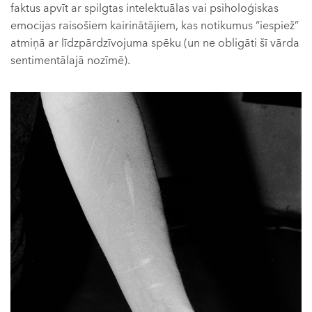
faktus apvīt ar spilgtas intelektuālas vai psiholoģiskas
emocijas raisošiem kairinātājiem, kas notikumus “iespiež”
atmiņā ar līdzpārdzīvojuma spēku (un ne obligāti šī vārda
sentimentālajā nozīmē).