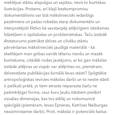
meklējusi stāstu atspulgus un sajūtas, nevis to burtiskas
ilustrācijas. Protams, arī klajš bezkompromisu
dokumentālisms var būt mākslinieciski iedarbīgs
paņēmiens un pašas robežas starp dokumentālo un
interpretējoši fiktīvo kā savstarpēji atšķirīgiem izteiksmes
līdzekļiem ir izplūdušas un problemātiskas. Taču izstādē
Atstatuvums
pietrūkst dzīves un cilvēku stāstu
pārvēršanas mākslinieciski jaudīgā materiālā – kā
skatītājam man gribas vairāk tēlainu nianšu un mazāk
burtiskuma, citādāk rodas jautājums, ar ko gan mākslas
izstāde atšķiras un vispār var atšķirties no, piemēram,
dzīvesstāsta publikācijas žurnālā
Ievas stāsti
? Spilgtākie
antropoloģiskas ievirzes mākslas darbi un to nestie stāsti
ir palikuši prātā, jo tiem atrasta neparasta (taču ne
pašmērķīga) forma, caur kuru ļaužu stāstiem piešķirt
vizuālas dimensijas, kas tos atklāj un nokomunicē
spēcīgāk (piemēram, Ievas Epneres, Katrīnas Neiburgas
neaizmirstamie darbi). Proti, mākslai ir potenciāls kailus