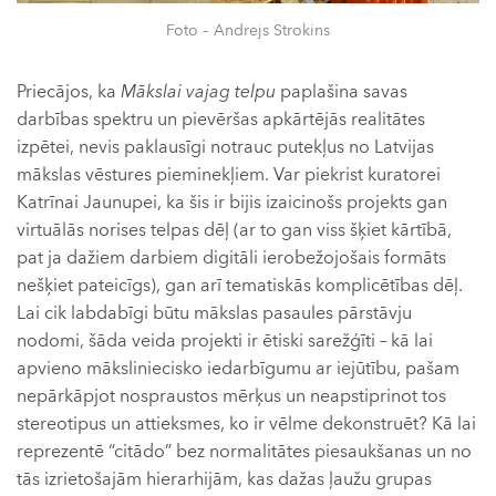
Foto – Andrejs Strokins
Priecājos, ka
Mākslai vajag telpu
paplašina savas
darbības spektru un pievēršas apkārtējās realitātes
izpētei, nevis paklausīgi notrauc putekļus no Latvijas
mākslas vēstures pieminekļiem. Var piekrist kuratorei
Katrīnai Jaunupei, ka šis ir bijis izaicinošs projekts gan
virtuālās norises telpas dēļ (ar to gan viss šķiet kārtībā,
pat ja dažiem darbiem digitāli ierobežojošais formāts
nešķiet pateicīgs), gan arī tematiskās komplicētības dēļ.
Lai cik labdabīgi būtu mākslas pasaules pārstāvju
nodomi, šāda veida projekti ir ētiski sarežģīti – kā lai
apvieno māksliniecisko iedarbīgumu ar iejūtību, pašam
nepārkāpjot nospraustos mērķus un neapstiprinot tos
stereotipus un attieksmes, ko ir vēlme dekonstruēt? Kā lai
reprezentē “citādo” bez normalitātes piesaukšanas un no
tās izrietošajām hierarhijām, kas dažas ļaužu grupas