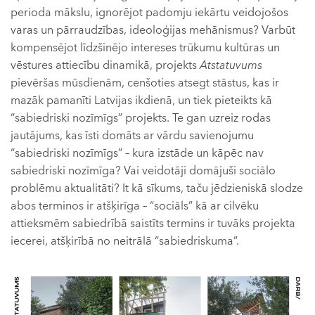
perioda mākslu, ignorējot padomju iekārtu veidojošos
varas un pārraudzības, ideoloģijas mehānismus? Varbūt
kompensējot līdzšinējo intereses trūkumu kultūras un
vēstures attiecību dinamikā, projekts
Atstatuvums
pievēršas mūsdienām, cenšoties atsegt stāstus, kas ir
mazāk pamanīti Latvijas ikdienā, un tiek pieteikts kā
“sabiedriski nozīmīgs” projekts. Te gan uzreiz rodas
jautājums, kas īsti domāts ar vārdu savienojumu
“sabiedriski nozīmīgs” – kura izstāde un kāpēc nav
sabiedriski nozīmīga? Vai veidotāji domājuši sociālo
problēmu aktualitāti? It kā sīkums, taču jēdzieniskā slodze
abos terminos ir atšķirīga – “sociāls” kā ar cilvēku
attieksmēm sabiedrībā saistīts termins ir tuvāks projekta
iecerei, atšķirībā no neitrālā “sabiedriskuma”.