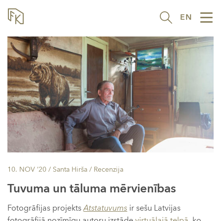
EN
Tog
nav
10. NOV ’20
/ Santa Hirša /
Recenzija
Tuvuma un tāluma mērvienības
Fotogrāfijas projekts
Atstatuvums
ir sešu Latvijas
fotogrāfijā nozīmīgu autoru izstāde
virtuālajā telpā
, ko