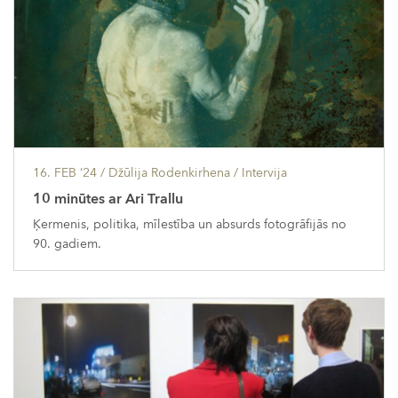
16. FEB ’24
/ Džūlija Rodenkirhena /
Intervija
10 minūtes ar Ari Trallu
Ķermenis, politika, mīlestība un absurds fotogrāfijās no
90. gadiem.