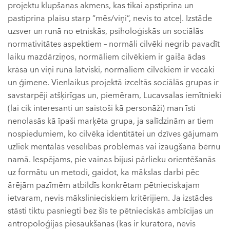
projektu klupšanas akmens, kas tikai apstiprina un
pastiprina plaisu starp “mēs/viņi”, nevis to atceļ. Izstāde
uzsver un runā no etniskās, psiholoģiskās un sociālās
normativitātes aspektiem – normāli cilvēki negrib pavadīt
laiku mazdārziņos, normāliem cilvēkiem ir gaiša ādas
krāsa un viņi runā latviski, normāliem cilvēkiem ir vecāki
un ģimene. Vienlaikus projektā izceltās sociālās grupas ir
savstarpēji atšķirīgas un, piemēram, Lucavsalas iemītnieki
(lai cik interesanti un saistoši kā personāži) man īsti
nenolasās kā īpaši marķēta grupa, ja salīdzinām ar tiem
nospiedumiem, ko cilvēka identitātei un dzīves gājumam
uzliek mentālās veselības problēmas vai izaugšana bērnu
namā. Iespējams, pie vainas bijusi pārlieku orientēšanās
uz formātu un metodi, gaidot, ka mākslas darbi pēc
ārējām pazīmēm atbildīs konkrētam pētnieciskajam
ietvaram, nevis mākslinieciskiem kritērijiem. Ja izstādes
stāsti tiktu pasniegti bez šīs te pētnieciskās ambīcijas un
antropoloģijas piesaukšanas (kas ir kuratora, nevis