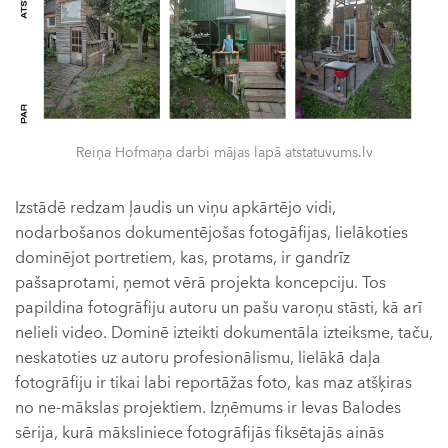
Reiņa Hofmaņa darbi mājas lapā atstatuvums.lv
Izstādē redzam ļaudis un viņu apkārtējo vidi,
nodarbošanos dokumentējošas fotogāfijas, lielākoties
dominējot portretiem, kas, protams, ir gandrīz
pašsaprotami, ņemot vērā projekta koncepciju. Tos
papildina fotogrāfiju autoru un pašu varoņu stāsti, kā arī
nelieli video. Dominē izteikti dokumentāla izteiksme, taču,
neskatoties uz autoru profesionālismu, lielākā daļa
fotogrāfiju ir tikai labi reportāžas foto, kas maz atšķiras
no ne-mākslas projektiem. Izņēmums ir Ievas Balodes
sērija, kurā māksliniece fotogrāfijās fiksētajās ainās