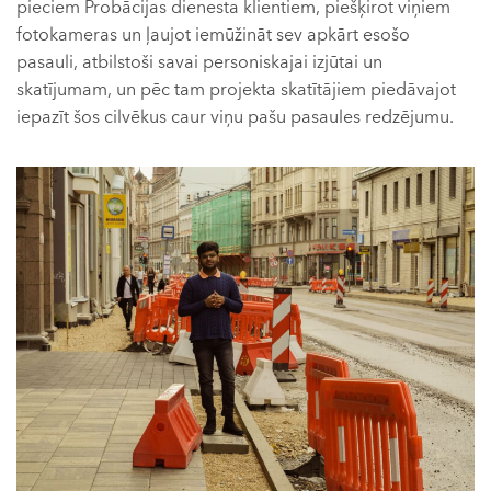
pieciem Probācijas dienesta klientiem, piešķirot viņiem
fotokameras un ļaujot iemūžināt sev apkārt esošo
pasauli, atbilstoši savai personiskajai izjūtai un
skatījumam, un pēc tam projekta skatītājiem piedāvajot
iepazīt šos cilvēkus caur viņu pašu pasaules redzējumu.