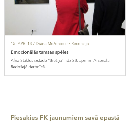
15. APR ’13
/ Diāna Meženiece /
Recenzija
Emocionālās tumsas spēles
Aļņa Stakles izstāde “Biežņa” līdz 28. aprīlim Arsenāla
Radošajā darbnīcā.
Piesakies FK jaunumiem savā epastā