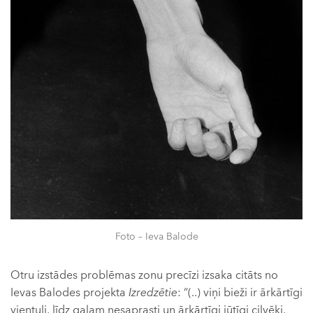
Foto – Ieva Balode
Otru izstādes problēmas zonu precīzi izsaka citāts no
Ievas Balodes projekta
Izredzētie
: “(..) viņi bieži ir ārkārtīgi
vientuļi, līdz galam nesaprasti un ārkārtīgi jūtīgi cilvēki,