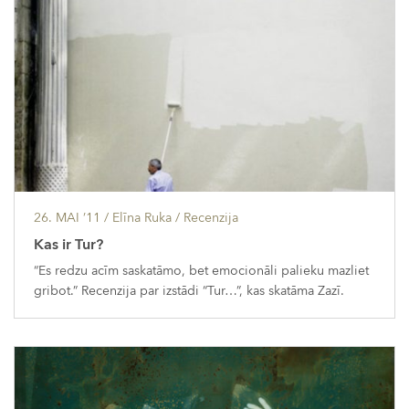
26. MAI ’11
/ Elīna Ruka /
Recenzija
Kas ir Tur?
“Es redzu acīm saskatāmo, bet emocionāli palieku mazliet
gribot.” Recenzija par izstādi “Tur…”, kas skatāma Zazī.