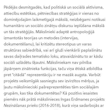
Pēdējās desmitgadēs, kad politiskā un sociālā aktīvisma,
attiecību estētikas, pētniecības stratēģijas ir vienas no
dominējošajām laikmetīgajā mākslā, neizbēgami notikusi
humanitāro un sociālo zinātņu diskursu ieplūšana mākslā
un tās stratēģijās. Mākslinieki adaptē antropoloģijā
izmantotās teorijas un metodes (intervijas,
dokumentēšanu), lai kritizētu stereotipus un varas
struktūras sabiedrībā, vai arī gluži vienkārši paplašinātu
savas daiļrades tematisko loku, atsvaidzinātu to ar kādu
sociāli uzlādētu šķautni. Māksliniekam nav pilnība
jāpārņem zinātnieka funkcijas, taču viņa ētiskā atbildība
pret “citādā” reprezentāciju ir ne mazāk augsta. Varbūt
projekts veiksmīgāk sasniegtu sev izvirzītos mērķus, ja
ļautu mākslinieciski pašreprezentēties tām sociālajām
grupām, kas tika dokumentētas? Kā pozitīvs iesaistes
piemērs nāk prātā mākslinieces Ingas Erdmanes projekts
Nezināšanas prieks
(2016-2018), kurā viņa sadarbojās ar