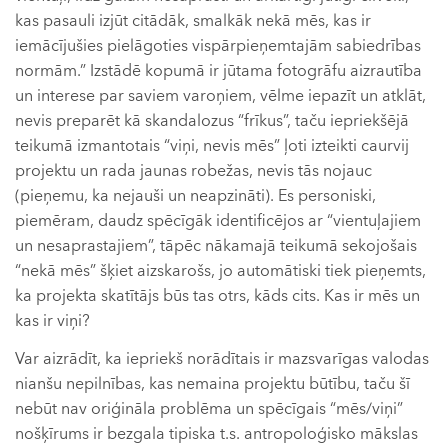
kas pasauli izjūt citādāk, smalkāk nekā mēs, kas ir
iemācījušies pielāgoties vispārpieņemtajām sabiedrības
normām.” Izstādē kopumā ir jūtama fotogrāfu aizrautība
un interese par saviem varoņiem, vēlme iepazīt un atklāt,
nevis preparēt kā skandalozus “frīkus”, taču iepriekšējā
teikumā izmantotais “viņi, nevis mēs” ļoti izteikti caurvij
projektu un rada jaunas robežas, nevis tās nojauc
(pieņemu, ka nejauši un neapzināti). Es personiski,
piemēram, daudz spēcīgāk identificējos ar “vientuļajiem
un nesaprastajiem”, tāpēc nākamajā teikumā sekojošais
“nekā mēs” šķiet aizskarošs, jo automātiski tiek pieņemts,
ka projekta skatītājs būs tas otrs, kāds cits. Kas ir mēs un
kas ir viņi?
Var aizrādīt, ka iepriekš norādītais ir mazsvarīgas valodas
nianšu nepilnības, kas nemaina projektu būtību, taču šī
nebūt nav oriģināla problēma un spēcīgais “mēs/viņi”
nošķīrums ir bezgala tipiska t.s. antropoloģisko mākslas