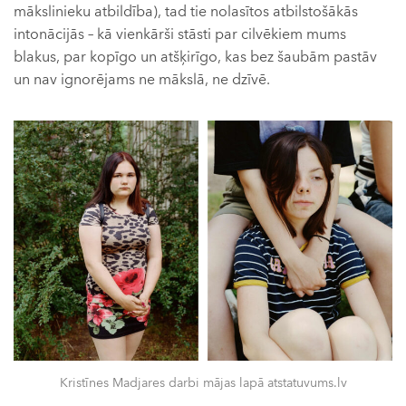
mākslinieku atbildība), tad tie nolasītos atbilstošākās
intonācijās – kā vienkārši stāsti par cilvēkiem mums
blakus, par kopīgo un atšķirīgo, kas bez šaubām pastāv
un nav ignorējams ne mākslā, ne dzīvē.
Kristīnes Madjares darbi mājas lapā atstatuvums.lv