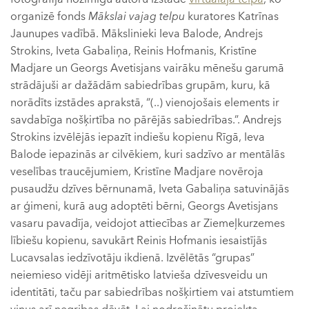
organizē fonds
Mākslai vajag telpu
kuratores Katrīnas
Jaunupes vadībā. Mākslinieki Ieva Balode, Andrejs
Strokins, Iveta Gabaliņa, Reinis Hofmanis, Kristīne
Madjare un Georgs Avetisjans vairāku mēnešu garumā
strādājuši ar dažādām sabiedrības grupām, kuru, kā
norādīts izstādes aprakstā, “(..) vienojošais elements ir
savdabīga nošķirtība no pārējās sabiedrības.”. Andrejs
Strokins izvēlējās iepazīt indiešu kopienu Rīgā, Ieva
Balode iepazinās ar cilvēkiem, kuri sadzīvo ar mentālās
veselības traucējumiem, Kristīne Madjare novēroja
pusaudžu dzīves bērnunamā, Iveta Gabaliņa satuvinājās
ar ģimeni, kurā aug adoptēti bērni, Georgs Avetisjans
vasaru pavadīja, veidojot attiecības ar Ziemeļkurzemes
lībiešu kopienu, savukārt Reinis Hofmanis iesaistījās
Lucavsalas iedzīvotāju ikdienā. Izvēlētās “grupas”
neiemieso vidēji aritmētisko latvieša dzīvesveidu un
identitāti, taču par sabiedrības nošķirtiem vai atstumtiem