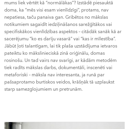
mums liek vērtēt kā “normālākas”? Izstādē piesauktā
doma, ka “mēs visi esam vienlīdzīgi”, protams, nav
nepatiesa, taču panaiva gan. Gribētos no mākslas
notikumiem sagaidīt iedziļināšanos sarežģītākos vai
specifiskākos vienlīdzības aspektos – citādāk sanāk kā ar
sacerējumu “ko es darīju vasarā” vai “kas ir mīlestība”.
Jābūt ļoti talantīgam, lai tik plaša uzstādījuma ietvaros
pateiktu ko mākslinieciskā zinā oriģinālu, domas
rosinošu. Un tad vairs nav svarīgi, ar kādām metodēm
tiek radīts mākslas darbs, dokumentāli, inscenēti vai
metaforiski – māksla nav interesanta, ja runā par
pašsaprotamo burtiskos veidos, krāšņāk tā uzplaukst
starp samezglojumiem un pretrunām.