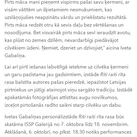
Pirts māca mani pieņemt vispirms pašai savu ķermeni, ar
visām vātītēm un šķietamiem nesmukumiem, kas
uzslāņojušies neapzinātu vārdu un priekšstatu rezultātā.
Pirts māca redzēt otru kā sevis daļu bez vērtēšanas un
nosodījuma. Bet visvairāk pirts māca sevī ieraudzīt avotu,
kas plūst no zemes dzīlēm, nevardarbīgi piedāvājot
cilvēkiem ūdeni. Ņemiet, dzeriet un dzīvojiet,” aicina Iveta
Gabaliņa.
Lai arī pirtī iešanas labvēlīgā ietekme uz cilvēka ķermeni
un garu pazīstama jau gadsimtiem, izstāde
Riti raiti rīta
rasa
balstīta autores pašas pieredzē, iepazīstot Latvijas
pirtniekus un jūtīgi atainojot viņu sargāto tradīciju. Izstādē
apskatāmās fotogrāfijas attīstītas augu novilkumos,
izceļot pirtošanās radīto saikni starp cilvēku un dabu.
Ivetas Gabaliņas personālizstāde
Riti raiti rīta rasa
būs
skatāma ISSP Galerijā no 7. oktobra līdz 18. novembrim.
Atklāšanā, 6. oktobrī, no plkst. 18.30 notiks performances