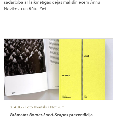
sadarbībā ar laikmetīgās dejas māksliniecēm Annu
Novikovu un Rūtu Pūci.
8. AUG
/ Foto Kvartāls /
Notikumi
Grāmatas
Border–Land–Scapes
prezentācija