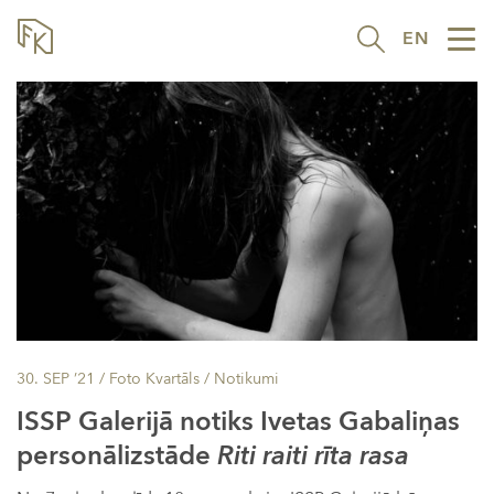
EN
Tog
nav
30. SEP ’21
/ Foto Kvartāls /
Notikumi
ISSP Galerijā notiks Ivetas Gabaliņas
personālizstāde
Riti raiti rīta rasa