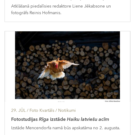
Atklāšanā piedalīsies redaktore Liene Jēkabsone un
fotogrāfs Reinis Hofmanis.
29. JŪL
/ Foto Kvartāls /
Notikumi
Fotostudijas
Rīga
izstāde
Haiku latviešu acīm
Izstāde Mencendorfa namā būs apskatāma no 2. augusta.