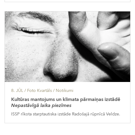
8. JŪL
/ Foto Kvartāls /
Notikumi
Kultūras mantojums un klimata pārmaiņas izstādē
Nepastāvīgā laika piezīmes
ISSP rīkota starptautiska izstāde Radošajā rūpnīcā Veldze.