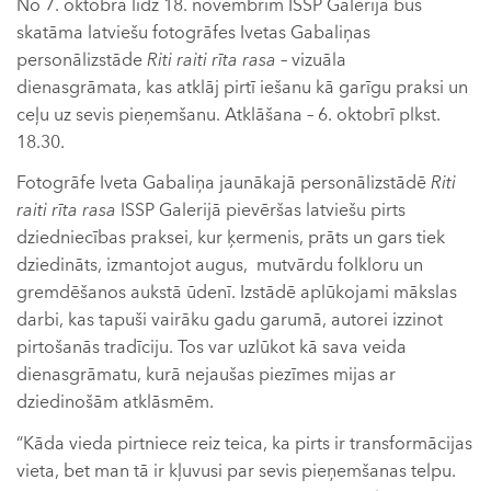
No 7. oktobra līdz 18. novembrim ISSP Galerijā būs
skatāma latviešu fotogrāfes Ivetas Gabaliņas
personālizstāde
Riti raiti rīta rasa
– vizuāla
dienasgrāmata, kas atklāj pirtī iešanu kā garīgu praksi un
ceļu uz sevis pieņemšanu. Atklāšana – 6. oktobrī plkst.
18.30.
Fotogrāfe Iveta Gabaliņa jaunākajā personālizstādē
Riti
raiti rīta rasa
ISSP Galerijā pievēršas latviešu pirts
dziedniecības praksei, kur ķermenis, prāts un gars tiek
dziedināts, izmantojot augus, mutvārdu folkloru un
gremdēšanos aukstā ūdenī. Izstādē aplūkojami mākslas
darbi, kas tapuši vairāku gadu garumā, autorei izzinot
pirtošanās tradīciju. Tos var uzlūkot kā sava veida
dienasgrāmatu, kurā nejaušas piezīmes mijas ar
dziedinošām atklāsmēm.
“Kāda vieda pirtniece reiz teica, ka pirts ir transformācijas
vieta, bet man tā ir kļuvusi par sevis pieņemšanas telpu.