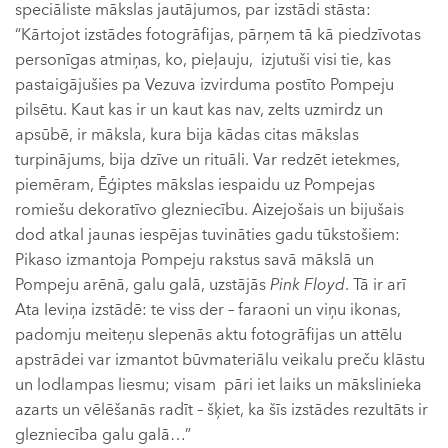
speciāliste mākslas jautājumos, par izstādi stāsta:
“Kārtojot izstādes fotogrāfijas, pārņem tā kā piedzīvotas
personīgas atmiņas, ko, pieļauju, izjutuši visi tie, kas
pastaigājušies pa Vezuva izvirduma postīto Pompeju
pilsētu. Kaut kas ir un kaut kas nav, zelts uzmirdz un
apsūbē, ir māksla, kura bija kādas citas mākslas
turpinājums, bija dzīve un rituāli. Var redzēt ietekmes,
piemēram, Ēģiptes mākslas iespaidu uz Pompejas
romiešu dekoratīvo glezniecību. Aizejošais un bijušais
dod atkal jaunas iespējas tuvināties gadu tūkstošiem:
Pikaso izmantoja Pompeju rakstus savā mākslā un
Pompeju arēnā, galu galā, uzstājās
Pink Floyd
. Tā ir arī
Ata Ieviņa izstādē: te viss der – faraoni un viņu ikonas,
padomju meiteņu slepenās aktu fotogrāfijas un attēlu
apstrādei var izmantot būvmateriālu veikalu preču klāstu
un lodlampas liesmu; visam pāri iet laiks un mākslinieka
azarts un vēlēšanās radīt – šķiet, ka šīs izstādes rezultāts ir
glezniecība galu galā…”