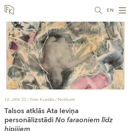
EN
Tog
nav
10. JAN ’22
/ Foto Kvartāls /
Notikumi
Talsos atklās Ata Ieviņa
personālizstādi
No faraoniem līdz
hipijiem