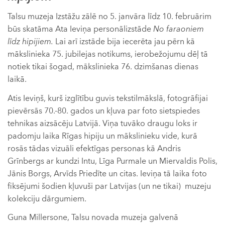
Talsu muzeja Izstāžu zālē no 5. janvāra līdz 10. februārim
būs skatāma Ata Ieviņa personālizstāde
No faraoniem
līdz hipijiem.
Lai arī izstāde bija iecerēta jau pērn kā
mākslinieka 75. jubilejas notikums, ierobežojumu dēļ tā
notiek tikai šogad, mākslinieka 76. dzimšanas dienas
laikā.
Atis Ieviņš, kurš izglītību guvis tekstilmākslā, fotogrāfijai
pievērsās 70.-80. gados un kļuva par foto sietspiedes
tehnikas aizsācēju Latvijā. Viņa tuvāko draugu loks ir
padomju laika Rīgas hipiju un mākslinieku vide, kurā
rosās tādas vizuāli efektīgas personas kā Andris
Grīnbergs ar kundzi Intu, Līga Purmale un Miervaldis Polis,
Jānis Borgs, Arvīds Priedīte un citas. Ieviņa tā laika foto
fiksējumi šodien kļuvuši par Latvijas (un ne tikai) muzeju
kolekciju dārgumiem.
Guna Millersone, Talsu novada muzeja galvenā