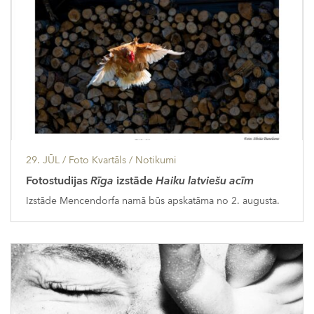
29. JŪL
/ Foto Kvartāls /
Notikumi
Fotostudijas
Rīga
izstāde
Haiku latviešu acīm
Izstāde Mencendorfa namā būs apskatāma no 2. augusta.