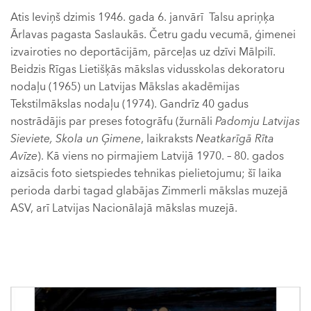
Atis Ieviņš dzimis 1946. gada 6. janvārī Talsu apriņķa
Ārlavas pagasta Saslaukās. Četru gadu vecumā, ģimenei
izvairoties no deportācijām, pārceļas uz dzīvi Mālpilī.
Beidzis Rīgas Lietišķās mākslas vidusskolas dekoratoru
nodaļu (1965) un Latvijas Mākslas akadēmijas
Tekstilmākslas nodaļu (1974). Gandrīz 40 gadus
nostrādājis par preses fotogrāfu (žurnāli
Padomju Latvijas
Sieviete,
Skola un Ģimene
, laikraksts
Neatkarīgā Rīta
Avīze
). Kā viens no pirmajiem Latvijā 1970. – 80. gados
aizsācis foto sietspiedes tehnikas pielietojumu; šī laika
perioda darbi tagad glabājas Zimmerli mākslas muzejā
ASV, arī Latvijas Nacionālajā mākslas muzejā.