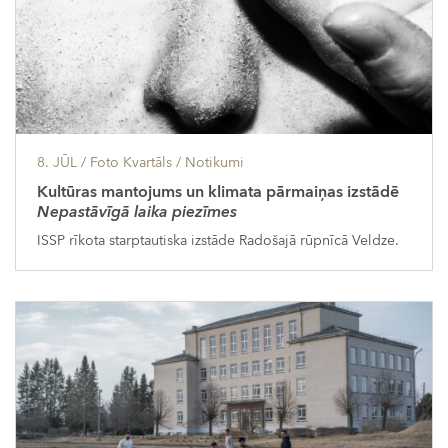
8. JŪL
/ Foto Kvartāls /
Notikumi
Kultūras mantojums un klimata pārmaiņas izstādē
Nepastāvīgā laika piezīmes
ISSP rīkota starptautiska izstāde Radošajā rūpnīcā Veldze.