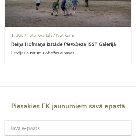
1. JŪL
/ Foto Kvartāls /
Notikumi
Reiņa Hofmaņa izstāde
Pierobeža
ISSP Galerijā
Latvijas austrumu obežas ainavas.
Piesakies FK jaunumiem savā epastā