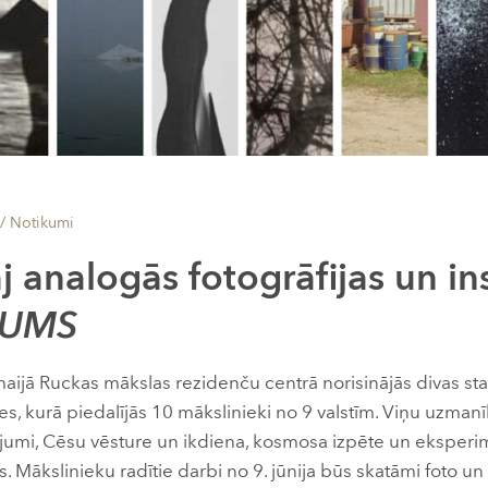
 /
Notikumi
j analogās fotogrāfijas un in
SUMS
maijā Ruckas mākslas rezidenču centrā norisinājās divas sta
s, kurā piedalījās 10 mākslinieki no 9 valstīm. Viņu uzmanīb
tājumi, Cēsu vēsture un ikdiena, kosmosa izpēte un eksperim
as. Mākslinieku radītie darbi no 9. jūnija būs skatāmi foto un 