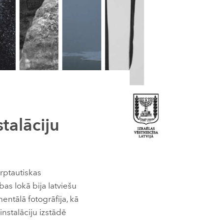
stalāciju
rptautiskas
as lokā bija latviešu
entālā fotogrāfija, kā
instalāciju izstādē