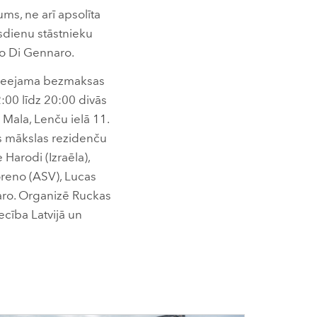
ms, ne arī apsolīta
sdienu stāstnieku
rto Di Gennaro.
 pieejama bezmaksas
2:00 līdz 20:00 divās
 Mala, Lenču ielā 11.
as mākslas rezidenču
 Harodi (Izraēla),
reno (ASV), Lucas
naro. Organizē Ruckas
ecība Latvijā un