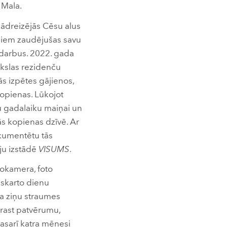
 Mala.
 kādreizējās Cēsu alus
adiem zaudējušas savu
 darbus. 2022. gada
ākslas rezidenču
ās izpētes gājienos,
kopienas. Lūkojot
mu gadalaiku maiņai un
s kopienas dzīvē. Ar
okumentētu tās
iju izstādē
VISUMS
.
tokamera, foto
 skarto dienu
ra ziņu straumes
, rast patvērumu,
asarī katra mēnesi