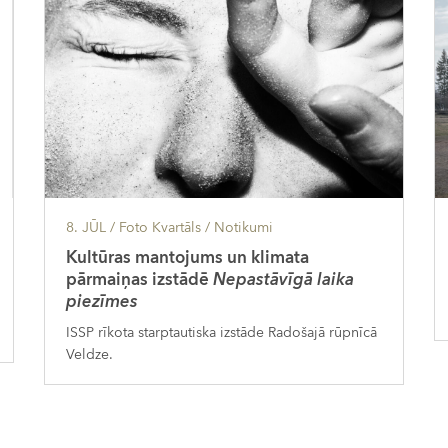
8. JŪL
/ Foto Kvartāls /
Notikumi
Kultūras mantojums un klimata
pārmaiņas izstādē
Nepastāvīgā laika
piezīmes
ISSP rīkota starptautiska izstāde Radošajā rūpnīcā
Veldze.