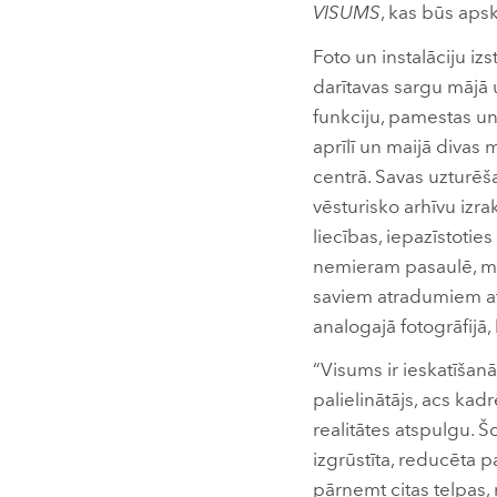
VISUMS
, kas būs ap
Foto un instalāciju iz
darītavas sargu mājā 
funkciju, pamestas un
aprīlī un maijā divas
centrā. Savas uzturēš
vēsturisko arhīvu izr
liecības, iepazīstoti
nemieram pasaulē, mā
saviem atradumiem atg
analogajā fotogrāfijā,
“Visums ir ieskatīšan
palielinātājs, acs kad
realitātes atspulgu. 
izgrūstīta, reducēta p
pārņemt citas telpas,