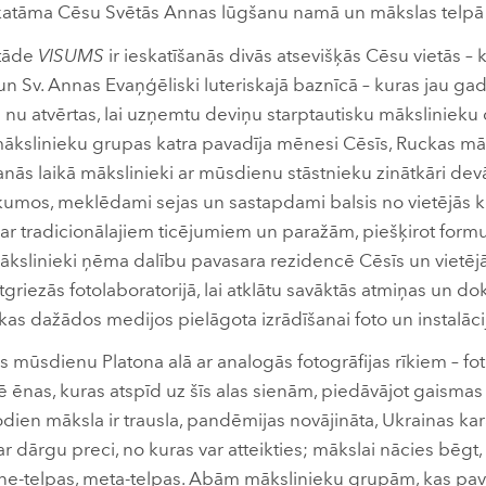
skatāma Cēsu Svētās Annas lūgšanu namā un mākslas telpā
stāde
VISUMS
ir ieskatīšanās divās atsevišķās Cēsu vietās –
un Sv. Annas Evaņģēliski luteriskajā baznīcā – kuras jau g
 nu atvērtas, lai uzņemtu deviņu starptautisku mākslinieku
 mākslinieku grupas katra pavadīja mēnesi Cēsīs, Ruckas m
anās laikā mākslinieki ar mūsdienu stāstnieku zinātkāri dev
akumos, meklēdami sejas un sastapdami balsis no vietējās 
es ar tradicionālajiem ticējumiem un paražām, piešķirot for
kslinieki ņēma dalību pavasara rezidencē Cēsīs un vietējā
riezās fotolaboratorijā, lai atklātu savāktās atmiņas un d
 kas dažādos medijos pielāgota izrādīšanai foto un instalāc
ās mūsdienu Platona alā ar analogās fotogrāfijas rīkiem – fo
rē ēnas, kuras atspīd uz šīs alas sienām, piedāvājot gaismas
Šodien māksla ir trausla, pandēmijas novājināta, Ukrainas ka
ar dārgu preci, no kuras var atteikties; mākslai nācies bēgt
 ne-telpas, meta-telpas. Abām mākslinieku grupām, kas pav