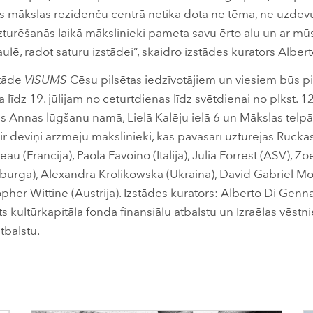
s mākslas rezidenču centrā netika dota ne tēma, ne uzdevu
zturēšanās laikā mākslinieki pameta savu ērto alu un ar mū
ulē, radot saturu izstādei”, skaidro izstādes kurators Albe
stāde
VISUMS
Cēsu pilsētas iedzīvotājiem un viesiem būs
a līdz 19. jūlijam no ceturtdienas līdz svētdienai no plkst. 1
ās Annas lūgšanu namā, Lielā Kalēju ielā 6 un Mākslas telpā
 ir deviņi ārzmeju mākslinieki, kas pavasarī uzturējās Ruck
au (Francija), Paola Favoino (Itālija), Julia Forrest (ASV), Zoe
urga), Alexandra Krolikowska (Ukraina), David Gabriel Mo
topher Wittine (Austrija). Izstādes kurators: Alberto Di Gen
s kultūrkapitāla fonda finansiālu atbalstu un Izraēlas vēstni
tbalstu.