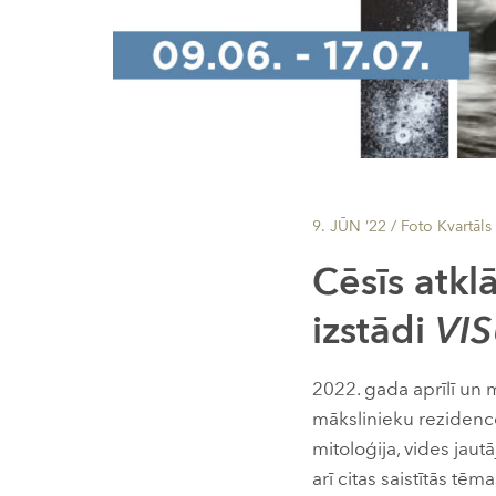
9. JŪN ’22
/ Foto Kvartāls
Cēsīs atklā
izstādi
VI
2022. gada aprīlī un 
mākslinieku rezidence
mitoloģija, vides jau
arī citas saistītās tēm