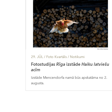
29. JŪL
/ Foto Kvartāls /
Notikumi
Fotostudijas
Rīga
izstāde
Haiku latviešu
acīm
Izstāde Mencendorfa namā būs apskatāma no 2.
augusta.