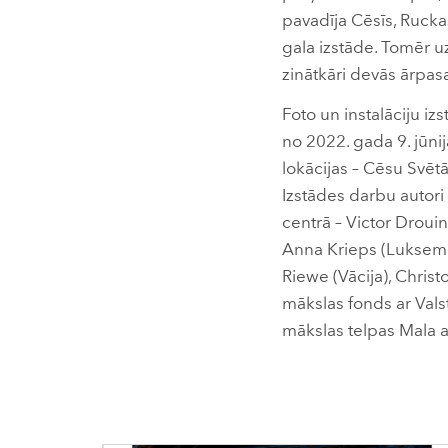
pavadīja Cēsīs, Rucka
gala izstāde. Tomēr u
zinātkāri devās ārpasa
Foto un instalāciju iz
no 2022. gada 9. jūnij
lokācijas – Cēsu Svēt
Izstādes darbu autori
centrā – Victor Drouine
Anna Krieps (Luksemb
Riewe (Vācija), Chris
mākslas fonds ar Valst
mākslas telpas Mala a