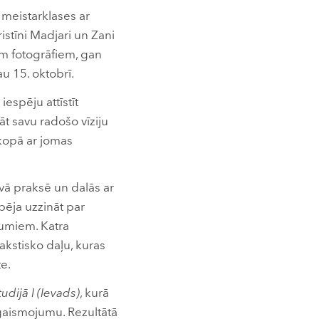
meistarklases ar
istīni Madjari un Zani
em fotogrāfiem, gan
au 15. oktobrī.
espēju attīstīt
āt savu radošo vīziju
 kopā ar jomas
avā praksē un dalās ar
pēja uzzināt par
jumiem. Katra
rakstisko daļu, kuras
te.
udijā I (Ievads)
, kurā
apgaismojumu. Rezultātā