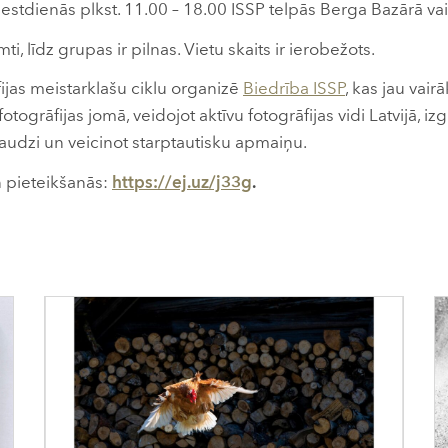
estdienās plkst. 11.00 – 18.00 ISSP telpās Berga Bazārā vai 
i, līdz grupas ir pilnas. Vietu skaits ir ierobežots.
fijas meistarklašu ciklu organizē
Biedrība ISSP
, kas jau vai
togrāfijas jomā, veidojot aktīvu fotogrāfijas vidi Latvijā, izgl
aaudzi un veicinot starptautisku apmaiņu.
n pieteikšanās:
https://ej.uz/j33g
.