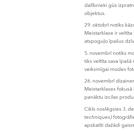
dalībnieki gūs izpratn
objektus.
29. oktobrī notiks kā
Meistarklase ir veltīta
atspoguļo īpašus dzīv
​5. novembrī notiks m
tiks veltīta sava īpaš
veiksmīgai modes foto
26. novembrī dizainer
Meistarklases fokusā
panāktu izcilas produk
Cikls noslēgsies 3. d
techniques)
fotogrāfi
apskatīti dažādi gais