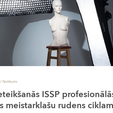
 /
Notikumi
eteikšanās ISSP profesionālā
as meistarklašu rudens cikla