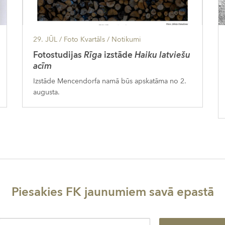
29. JŪL
/ Foto Kvartāls /
Notikumi
Fotostudijas
Rīga
izstāde
Haiku latviešu
acīm
Izstāde Mencendorfa namā būs apskatāma no 2.
augusta.
Piesakies FK jaunumiem savā epastā