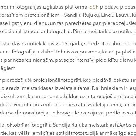
brim fotogrāfijas izglītības platforma
ISSP
piedāvā piecas 
eprasītiem profesionāļiem – Sandiju Ruļuku, Lindu Lauvu, Kr
klase ilgst vienu dienu, un tās paredzētas gan pieredzējuši
ofesionāli strādāt ar fotogrāfiju. Pirmā meistarklase notiks j
istarklases notiek kopš 2019. gada, sniedzot dalībniekiem i
žanru fotogrāfijā, uzlabot tehniskās prasmes, kā arī paplašin
as par nozares niansēm, pavadot intensīvi piepildītu dienu
lēģiem.
ir pieredzējuši profesionāli fotogrāfi, kas piedāvā ieskatu s
ieredzi meistarklases izvēlētajā tēmā. Dalībniekiem ir ies
n aizkulisēm, kā arī saņemt atbildes uz interesējošiem jautā
dītāja veidotu prezentāciju ar ieskatu izvēlētajā tēmā, un p
 darba demonstrācija un kopīgu fotosesiju vai portfolio ska
15. oktobrī ar fotogrāfa Sandija Ruļuka meistarklasi
Darbs st
isi tie, kas vēlās iemācīties strādāt fotostudijā ar mākslīgo 