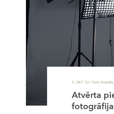
3. OKT ’22
/ Foto Kvartāls
Atvērta pi
fotogrāfij