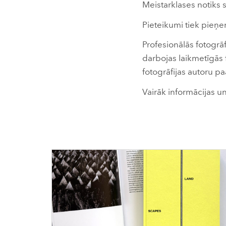
Meistarklases notiks s
Pieteikumi tiek pieņemt
Profesionālās fotogrā
darbojas laikmetīgās fo
fotogrāfijas autoru p
Vairāk informācijas u