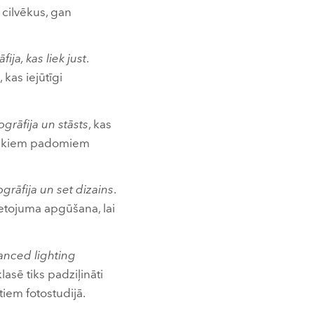
 cilvēkus, gan
fija, kas liek just
.
 kas iejūtīgi
grāfija un stāsts
, kas
aktiskiem padomiem
grāfija un set dizains
.
etojuma apgūšana, lai
vanced lighting
asē tiks padziļināti
iem fotostudijā.