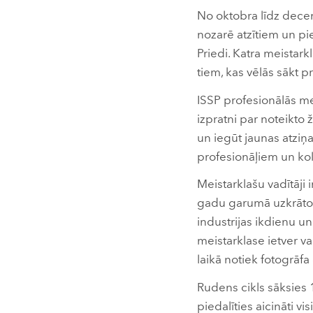
No oktobra līdz decem
nozarē atzītiem un pi
Priedi. Katra meistar
tiem, kas vēlās sākt pr
ISSP profesionālās me
izpratni par noteikto 
un iegūt jaunas atziņ
profesionāļiem un ko
Meistarklašu vadītāji 
gadu garumā uzkrāto p
industrijas ikdienu u
meistarklase ietver va
laikā notiek fotogrāfa
Rudens cikls sāksies 
piedalīties aicināti v