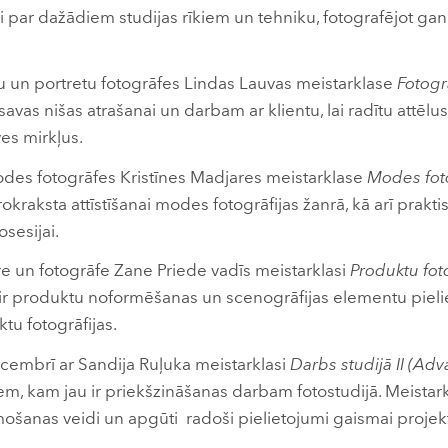
i par dažādiem studijas rīkiem un tehniku, fotografējot gan
zu un portretu fotogrāfes Lindas Lauvas meistarklase
Fotogrā
 savas nišas atrašanai un darbam ar klientu, lai radītu attēlus,
es mirkļus.
odes fotogrāfes Kristīnes Madjares meistarklase
Modes foto
ā rokraksta attīstīšanai modes fotogrāfijas žanrā, kā arī pr
sesijai.
e un fotogrāfe Zane Priede vadīs meistarklasi
Produktu foto
 ir produktu noformēšanas un scenogrāfijas elementu pieli
tu fotogrāfijas.
ecembrī ar Sandija Ruļuka meistarklasi
Darbs studijā II (Ad
em, kam jau ir priekšzināšanas darbam fotostudijā. Meistarkl
mošanas veidi un apgūti radoši pielietojumi gaismai projekt