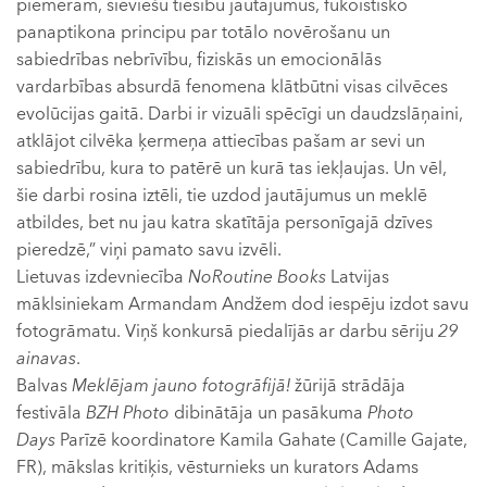
piemēram, sieviešu tiesību jautājumus, fukoistisko
panaptikona principu par totālo novērošanu un
sabiedrības nebrīvību, fiziskās un emocionālās
vardarbības absurdā fenomena klātbūtni visas cilvēces
evolūcijas gaitā. Darbi ir vizuāli spēcīgi un daudzslāņaini,
atklājot cilvēka ķermeņa attiecības pašam ar sevi un
sabiedrību, kura to patērē un kurā tas iekļaujas. Un vēl,
šie darbi rosina iztēli, tie uzdod jautājumus un meklē
atbildes, bet nu jau katra skatītāja personīgajā dzīves
pieredzē,” viņi pamato savu izvēli.
Lietuvas izdevniecība
NoRoutine Books
Latvijas
māklsiniekam Armandam Andžem dod iespēju izdot savu
fotogrāmatu. Viņš konkursā piedalījās ar darbu sēriju
29
ainavas
.
Balvas
Meklējam jauno fotogrāfijā!
žūrijā strādāja
festivāla
BZH Photo
dibinātāja un pasākuma
Photo
Days
Parīzē koordinatore Kamila Gahate (Camille Gajate,
FR), mākslas kritiķis, vēsturnieks un kurators Adams