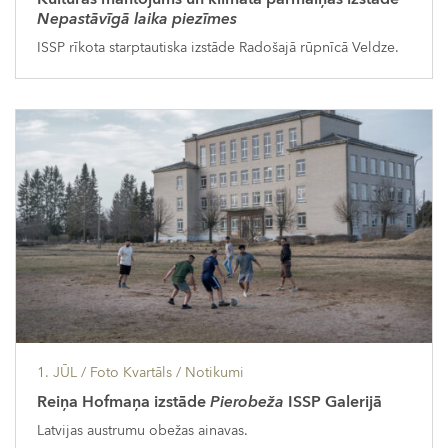
Nepastāvīgā laika piezīmes
ISSP rīkota starptautiska izstāde Radošajā rūpnīcā Veldze.
1. JŪL
/ Foto Kvartāls /
Notikumi
Reiņa Hofmaņa izstāde
Pierobeža
ISSP Galerijā
Latvijas austrumu obežas ainavas.