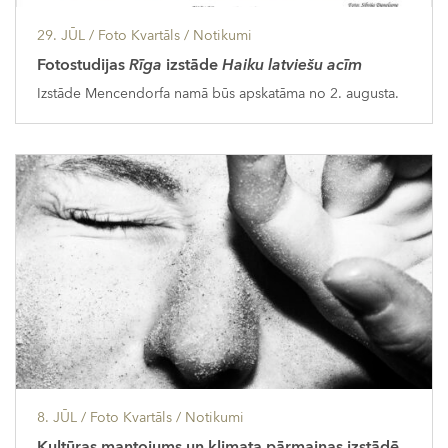
29. JŪL
/ Foto Kvartāls /
Notikumi
Fotostudijas
Rīga
izstāde
Haiku latviešu acīm
Izstāde Mencendorfa namā būs apskatāma no 2. augusta.
8. JŪL
/ Foto Kvartāls /
Notikumi
Kultūras mantojums un klimata pārmaiņas izstādē