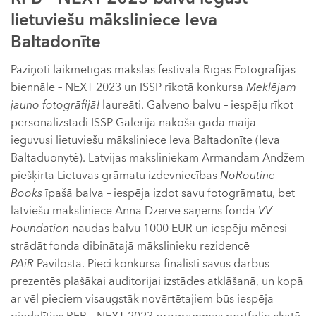
lietuviešu māksliniece Ieva
Baltadonīte
Paziņoti laikmetīgās mākslas festivāla Rīgas Fotogrāfijas
biennāle – NEXT 2023 un ISSP rīkotā konkursa
Meklējam
jauno fotogrāfijā!
laureāti. Galveno balvu – iespēju rīkot
personālizstādi ISSP Galerijā nākošā gada maijā –
ieguvusi lietuviešu māksliniece Ieva Baltadonīte (Ieva
Baltaduonytė). Latvijas māksliniekam Armandam Andžem
piešķirta Lietuvas grāmatu izdevniecības
NoRoutine
Books
īpašā balva – iespēja izdot savu fotogrāmatu, bet
latviešu māksliniece Anna Dzērve saņems fonda
VV
Foundation
naudas balvu 1000 EUR un iespēju mēnesi
strādāt fonda dibinātajā mākslinieku rezidencē
PAiR
Pāvilostā. Pieci konkursa finālisti savus darbus
prezentēs plašākai auditorijai izstādes atklāšanā, un kopā
ar vēl pieciem visaugstāk novērtētajiem būs iespēja