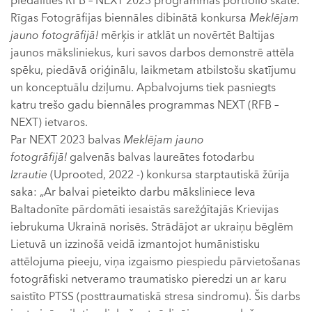
piedalīties RFB – NEXT 2023 programmas portfolio skatē.
Rīgas Fotogrāfijas biennāles dibinātā konkursa
Meklējam
jauno fotogrāfijā!
mērķis ir atklāt un novērtēt Baltijas
jaunos māksliniekus, kuri savos darbos demonstrē attēla
spēku, piedāvā oriģinālu, laikmetam atbilstošu skatījumu
un konceptuālu dziļumu. Apbalvojums tiek pasniegts
katru trešo gadu biennāles programmas NEXT (RFB –
NEXT) ietvaros.
Par NEXT 2023 balvas
Meklējam jauno
fotogrāfijā!
galvenās balvas laureātes fotodarbu
Izrautie
(Uprooted, 2022 -) konkursa starptautiskā žūrija
saka: „Ar balvai pieteikto darbu māksliniece Ieva
Baltadonīte pārdomāti iesaistās sarežģītajās Krievijas
iebrukuma Ukrainā norisēs. Strādājot ar ukraiņu bēglēm
Lietuvā un izzinošā veidā izmantojot humānistisku
attēlojuma pieeju, viņa izgaismo piespiedu pārvietošanas
fotogrāfiski netveramo traumatisko pieredzi un ar karu
saistīto PTSS (posttraumatiskā stresa sindromu). Šis darbs