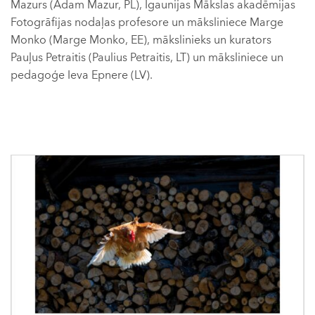
Mazurs (Adam Mazur, PL), Igaunijas Mākslas akadēmijas
Fotogrāfijas nodaļas profesore un māksliniece Marge
Monko (Marge Monko, EE), mākslinieks un kurators
Pauļus Petraitis (Paulius Petraitis, LT) un māksliniece un
pedagoģe Ieva Epnere (LV).