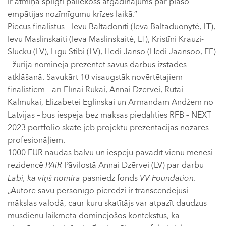
ir atmiņā spilgti paliekošs atgādinājums par plašo
empātijas nozīmīgumu krīzes laikā.”
Piecus finālistus – Ievu Baltadonīti (Ieva Baltaduonytė, LT),
Ievu Maslinskaiti (Ieva Maslinskaitė, LT), Kristīni Krauzi-
Slucku (LV), Līgu Stibi (LV), Hedi Jānso (Hedi Jaansoo, EE)
– žūrija nominēja prezentēt savus darbus izstādes
atklāšanā. Savukārt 10 visaugstāk novērtētajiem
finālistiem – arī Elīnai Rukai, Annai Dzērvei, Rūtai
Kalmukai, Elizabetei Eglinskai un Armandam Andžem no
Latvijas – būs iespēja bez maksas piedalīties RFB – NEXT
2023 portfolio skatē jeb projektu prezentācijās nozares
profesionāļiem.
1000 EUR naudas balvu un iespēju pavadīt vienu mēnesi
rezidencē
PAiR
Pāvilostā Annai Dzērvei (LV) par darbu
Labi, ka viņš nomira
pasniedz fonds
VV Foundation
.
„Autore savu personīgo pieredzi ir transcendējusi
mākslas valodā, caur kuru skatītājs var atpazīt daudzus
mūsdienu laikmetā dominējošos kontekstus, kā