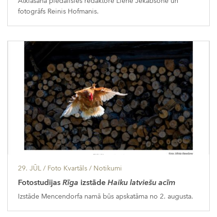
Atklāšanā piedalīsies redaktore Liene Jēkabsone un
fotogrāfs Reinis Hofmanis.
29. JŪL
/ Foto Kvartāls /
Notikumi
Fotostudijas
Rīga
izstāde
Haiku latviešu acīm
Izstāde Mencendorfa namā būs apskatāma no 2. augusta.