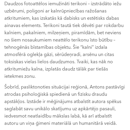
Daudzos fotoattēlos iemužināti terikoni – izstrādāto iežu
uzbērumi, poligoni ar kalnrūpniecības ražošanas
atkritumiem, kas izskatās kā dabisks un estētisks dabas
ainavas elements. Terikoni tautā tiek dēvēti par rokdarbu
kalniem, pakalniem, milzeņiem, piramīdām, bet neviens
no šiem nosaukumiem neattēlo terikonu īsto būtību –
tehnogēnās bīstamības objektu. Šie “kalni” izdala
atmosfērā oglekļa gāzi, sērūdeņradi, arsēnu un citas
toksiskas vielas lielos daudzumos. Tvaiki, kas nāk no
atkritumiežu kalna, izplatās daudz tālāk par tiešās
ietekmes zonu.
Šobrīd, pasliktonoties situācijai reģionā, Antons pastāvīgi
atrodas psiholoģiskā spiedienā un fizisku draudu
apstākļos. Izstāde ir mēģinājums atbalstīt autora spēkus
saglabāt savu unikālo skatījumu uz apkārtējo pasauli,
iedvesmot neatlaidību mākslas labā, kā arī atbalstīt
autoru un viņa ģimeni materiālā un humanitārā veidā.