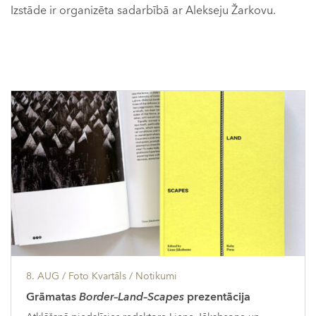
Izstāde ir organizēta sadarbībā ar Alekseju Žarkovu.
8. AUG
/ Foto Kvartāls /
Notikumi
Grāmatas
Border–Land–Scapes
prezentācija