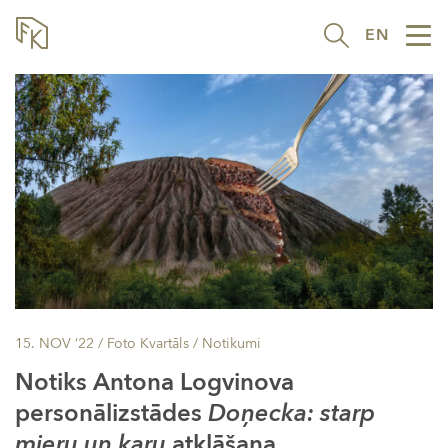
EN
Tog
nav
15. NOV ’22
/ Foto Kvartāls /
Notikumi
Notiks Antona Logvinova
personālizstādes
Doņecka: starp
mieru un karu
atklāšana