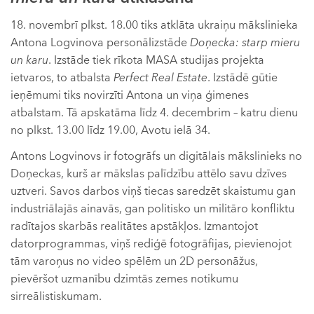
18. novembrī plkst. 18.00 tiks atklāta ukraiņu mākslinieka
Antona Logvinova personālizstāde
Doņecka: starp mieru
un karu
. Izstāde tiek rīkota MASA studijas projekta
ietvaros, to atbalsta
Perfect Real Estate
. Izstādē gūtie
ieņēmumi tiks novirzīti Antona un viņa ģimenes
atbalstam. Tā apskatāma līdz 4. decembrim – katru dienu
no plkst. 13.00 līdz 19.00, Avotu ielā 34.
Antons Logvinovs ir fotogrāfs un digitālais mākslinieks no
Doņeckas, kurš ar mākslas palīdzību attēlo savu dzīves
uztveri. Savos darbos viņš tiecas saredzēt skaistumu gan
industriālajās ainavās, gan politisko un militāro konfliktu
radītajos skarbās realitātes apstākļos. Izmantojot
datorprogrammas, viņš rediģē fotogrāfijas, pievienojot
tām varoņus no video spēlēm un 2D personāžus,
pievēršot uzmanību dzimtās zemes notikumu
sirreālistiskumam.