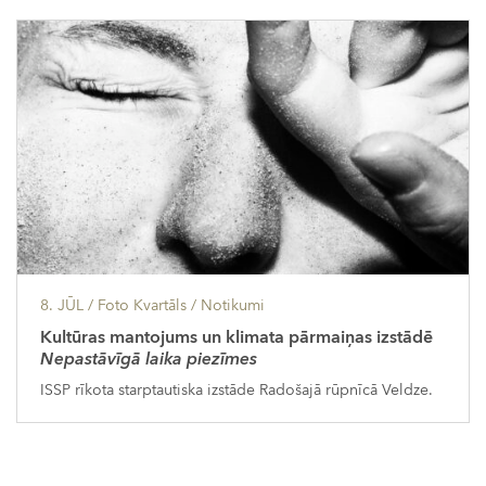
8. JŪL
/ Foto Kvartāls /
Notikumi
Kultūras mantojums un klimata pārmaiņas izstādē
Nepastāvīgā laika piezīmes
ISSP rīkota starptautiska izstāde Radošajā rūpnīcā Veldze.