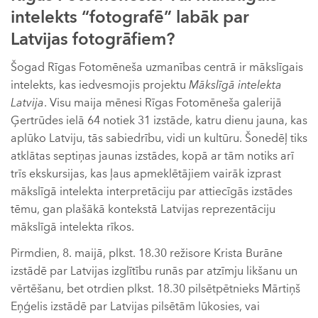
intelekts “fotografē” labāk par
Latvijas fotogrāfiem?
Šogad Rīgas Fotomēneša uzmanības centrā ir mākslīgais
intelekts, kas iedvesmojis projektu
Mākslīgā intelekta
Latvija
. Visu maija mēnesi Rīgas Fotomēneša galerijā
Ģertrūdes ielā 64 notiek 31 izstāde, katru dienu jauna, kas
aplūko Latviju, tās sabiedrību, vidi un kultūru. Šonedēļ tiks
atklātas septiņas jaunas izstādes, kopā ar tām notiks arī
trīs ekskursijas, kas ļaus apmeklētājiem vairāk izprast
mākslīgā intelekta interpretāciju par attiecīgās izstādes
tēmu, gan plašākā kontekstā Latvijas reprezentāciju
mākslīgā intelekta rīkos.
Pirmdien, 8. maijā, plkst. 18.30 režisore Krista Burāne
izstādē par Latvijas izglītību runās par atzīmju likšanu un
vērtēšanu, bet otrdien plkst. 18.30 pilsētpētnieks Mārtiņš
Eņģelis izstādē par Latvijas pilsētām lūkosies, vai