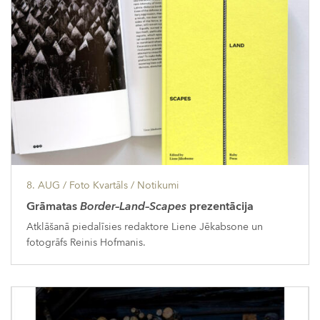
8. AUG
/ Foto Kvartāls /
Notikumi
Grāmatas
Border–Land–Scapes
prezentācija
Atklāšanā piedalīsies redaktore Liene Jēkabsone un
fotogrāfs Reinis Hofmanis.