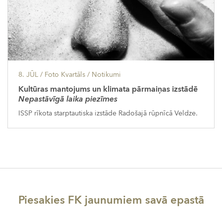
8. JŪL
/ Foto Kvartāls /
Notikumi
Kultūras mantojums un klimata pārmaiņas izstādē
Nepastāvīgā laika piezīmes
ISSP rīkota starptautiska izstāde Radošajā rūpnīcā Veldze.
Piesakies FK jaunumiem savā epastā