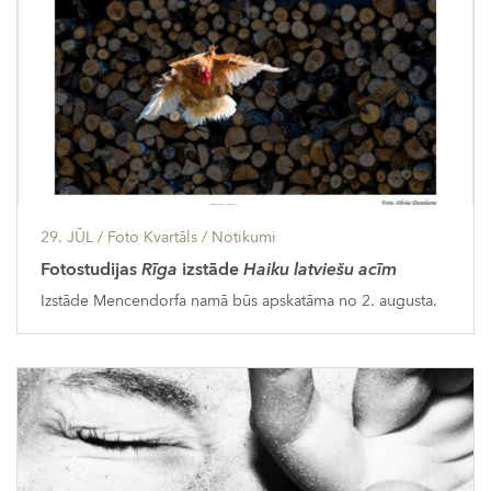
29. JŪL
/ Foto Kvartāls /
Notikumi
Fotostudijas
Rīga
izstāde
Haiku latviešu acīm
Izstāde Mencendorfa namā būs apskatāma no 2. augusta.