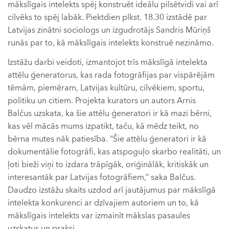
mākslīgais intelekts spēj konstruēt ideālu pilsētvidi vai arī
cilvēks to spēj labāk. Piektdien plkst. 18.30 izstādē par
Latvijas zinātni sociologs un izgudrotājs Sandris Mūriņš
runās par to, kā mākslīgais intelekts konstruē nezināmo.
Izstāžu darbi veidoti, izmantojot trīs mākslīgā intelekta
attēlu ģeneratorus, kas rada fotogrāfijas par vispārējām
tēmām, piemēram, Latvijas kultūru, cilvēkiem, sportu,
politiku un citiem. Projekta kurators un autors Arnis
Balčus uzskata, ka šie attēlu ģeneratori ir kā mazi bērni,
kas vēl mācās mums izpatikt, taču, kā mēdz teikt, no
bērna mutes nāk patiesība. “Šie attēlu ģeneratori ir kā
dokumentālie fotogrāfi, kas atspoguļo skarbo realitāti, un
ļoti bieži viņi to izdara trāpīgāk, oriģinālāk, kritiskāk un
interesantāk par Latvijas fotogrāfiem,” saka Balčus.
Daudzo izstāžu skaits uzdod arī jautājumus par mākslīgā
intelekta konkurenci ar dzīvajiem autoriem un to, kā
mākslīgais intelekts var izmainīt mākslas pasaules
uzskatus un praksi.