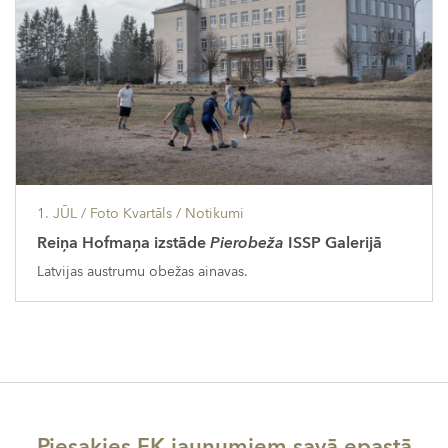
1. JŪL
/ Foto Kvartāls /
Notikumi
Reiņa Hofmaņa izstāde
Pierobeža
ISSP Galerijā
Latvijas austrumu obežas ainavas.
Piesakies FK jaunumiem savā epastā