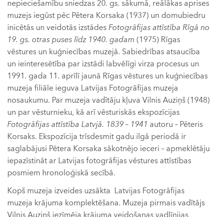
nepieciešamību sniedzas 20. gs. sākumā, reālākas aprises
muzejs iegūst pēc Pētera Korsaka (1937) un domubiedru
inicētās un veidotās izstādes
Fotogrāfijas attīstība Rīgā no
19. gs. otras puses līdz 1940. gadam
(1975) Rīgas
vēstures un kuģniecības muzejā. Sabiedrības atsaucība
un ieinteresētība par izstādi labvēlīgi virza procesus un
1991. gada 11. aprīlī jaunā Rīgas vēstures un kuģniecības
muzeja filiāle ieguva Latvijas Fotogrāfijas muzeja
nosaukumu. Par muzeja vadītāju kļuva Vilnis Auziņš (1948)
un par vēsturnieku, kā arī vēsturiskās ekspozīcijas
Fotogrāfijas attīstība Latvjā. 1839 – 1941
autoru – Pēteris
Korsaks. Ekspozīcija trīsdesmit gadu ilgā periodā ir
saglabājusi Pētera Korsaka sākotnējo ieceri – apmeklētāju
iepazīstināt ar Latvijas fotogrāfijas vēstures attīstības
posmiem hronoloģiskā secībā.
Kopš muzeja izveides uzsākta Latvijas Fotogrāfijas
muzeja krājuma komplektēšana. Muzeja pirmais vadītājs
Vilnis Auziņš iezīmēja krājuma veidošanas vadlīnijas