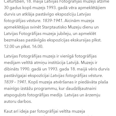
Ceturtdien, 18. maijā Latvijas Fotogrāfijas muzejs atzīmē
30 gadus kopš muzejs 1993. gadā vēra apmeklētājiem
durvis un atklāja pastāvīgo ekspozīciju
Latvijas
fotogrāfijas vēsture. 1839-1941
. Aicinām muzeja
apmeklētājus svinēt Starptautisko Muzeju dienu un
Latvijas Fotogrāfijas muzeja jubileju, un apmeklēt
bezmaksas pastāvīgās ekspozīcijas ekskursijas plkst.
12.00 un plkst. 16.00.
Latvijas Fotogrāfijas muzejs ir vienīgā fotogrāfijas
medijam veltītā atmiņu institūcija Latvijā. Muzejs ir
dibināts 1990. gadā un 1993. gada 18. maijā vēris durvis
pastāvīgajai ekspozīcijai
Latvijas fotogrāfijas vēsture.
1839 – 1941
. Kopš muzeja atvēršanas ir piedāvāta plaša
mainīgo izstāžu programmu, kur daudzšķautnaini
atspoguļots fotogrāfijas medijs Latvijas un ārzemju
autoru darbos.
Kaut arī ideja par fotogrāfijai veltīta muzeja