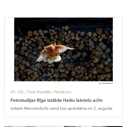
29. JŪL
/ Foto Kvartāls /
Notikumi
Fotostudijas
Rīga
izstāde
Haiku latviešu acīm
Izstāde Mencendorfa namā būs apskatāma no 2. augusta.