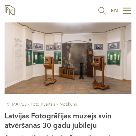
EN
Tog
nav
15. MAI ’23
/ Foto Kvartāls /
Notikumi
Latvijas Fotogrāfijas muzejs svin
atvēršanas 30 gadu jubileju