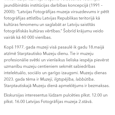
jaundibinātās institūcijas darbības koncepcijā (1991 –
2000): “Latvijas Fotogrāfijas muzeja virsuzdevums ir pētīt
fotogrāfijas attīstību Latvijas Republikas teritorijā kā
kultūras fenomenu un saglabāt ar Latviju saistītās
fotogrāfiskās kultūras vērtības.” Šobrīd krājumu veido
vairāk kā 60 000 vienības.
Kopš 1977. gada muzeji visā pasaulē ik gadu 18.maijā
atzīmē Starptautisko Muzeju dienu. Tie ir muzeju
profesionālie svētki un vienlaikus lieliska iespēja pievērst
uzmanību muzeju centieniem sekmēt sabiedrības
intelektuālo, sociālo un garīgo izaugsmi. Muzeju dienas
2023. gada tēma ir
Muzeji, ilgtspējība, labbūtība
.
Starptautiskajā Muzeju dienā apmeklējums ir bezmaksas.
Ekskursijas interesentus lūdzam pulcēties plkst. 12.00 un
plkst. 16.00 Latvijas Fotogrāfijas muzeja 2.stāvā.