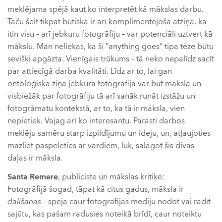
meklējama spējā kaut ko interpretēt kā mākslas darbu.
Taču šeit tikpat būtiska ir arī komplimentējošā atziņa, ka
itin visu – arī jebkuru fotogrāfiju – var potenciāli uztvert kā
mākslu. Man neliekas, ka šī “anything goes” tipa tēze būtu
sevišķi apgāzta. Vienīgais trūkums – tā neko nepalīdz sacīt
par attiecīgā darba kvalitāti. Līdz ar to, lai gan
ontoloģiskā ziņā jebkura fotogrāfija var būt māksla un
visbiežāk par fotogrāfiju tā arī sanāk runāt izstāžu un
fotogrāmatu kontekstā, ar to, ka tā ir māksla, vien
nepietiek. Vajag arī ko interesantu. Parasti darbos
meklēju samēru starp izpildījumu un ideju, un, atļaujoties
mazliet paspēlēties ar vārdiem, lūk, salāgot šīs divas
daļas ir māksla.
Santa Remere
, publiciste un mākslas kritiķe:
Fotogrāfijā šogad, tāpat kā citus gadus, māksla ir
dalīšanās
– spēja caur fotogrāfijas mediju nodot vai radīt
sajūtu, kas pašam radusies noteikā brīdī, caur noteiktu