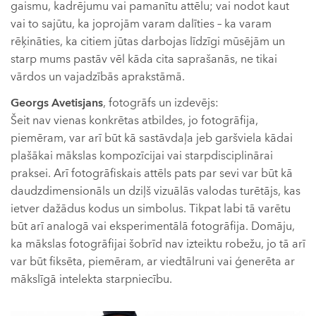
gaismu, kadrējumu vai pamanītu attēlu; vai nodot kaut
vai to sajūtu, ka joprojām varam dalīties – ka varam
rēķināties, ka citiem jūtas darbojas līdzīgi mūsējām un
starp mums pastāv vēl kāda cita saprašanās, ne tikai
vārdos un vajadzībās aprakstāmā.
Georgs Avetisjans
, fotogrāfs un izdevējs:
Šeit nav vienas konkrētas atbildes, jo fotogrāfija,
piemēram, var arī būt kā sastāvdaļa jeb garšviela kādai
plašākai mākslas kompozīcijai vai starpdisciplinārai
praksei. Arī fotogrāfiskais attēls pats par sevi var būt kā
daudzdimensionāls un dziļš vizuālās valodas turētājs, kas
ietver dažādus kodus un simbolus. Tikpat labi tā varētu
būt arī analogā vai eksperimentālā fotogrāfija. Domāju,
ka mākslas fotogrāfijai šobrīd nav izteiktu robežu, jo tā arī
var būt fiksēta, piemēram, ar viedtālruni vai ģenerēta ar
mākslīgā intelekta starpniecību.