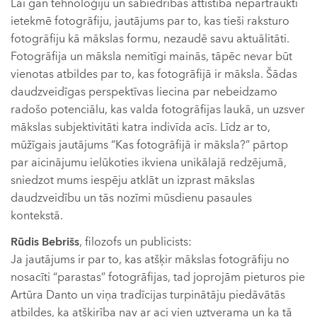
Lai gan tehnoloģiju un sabiedrības attīstība nepārtraukti
ietekmē fotogrāfiju, jautājums par to, kas tieši raksturo
fotogrāfiju kā mākslas formu, nezaudē savu aktuālitāti.
Fotogrāfija un māksla nemitīgi mainās, tāpēc nevar būt
vienotas atbildes par to, kas fotogrāfijā ir māksla. Šādas
daudzveidīgas perspektīvas liecina par nebeidzamo
radošo potenciālu, kas valda fotogrāfijas laukā, un uzsver
mākslas subjektivitāti katra indivīda acīs. Līdz ar to,
mūžīgais jautājums “Kas fotogrāfijā ir māksla?” pārtop
par aicinājumu ielūkoties ikviena unikālajā redzējumā,
sniedzot mums iespēju atklāt un izprast mākslas
daudzveidību un tās nozīmi mūsdienu pasaules
kontekstā.
Rūdis Bebrišs
, filozofs un publicists:
Ja jautājums ir par to, kas atšķir mākslas fotogrāfiju no
nosacīti “parastas” fotogrāfijas, tad joprojām pieturos pie
Artūra Danto un viņa tradīcijas turpinātāju piedāvātās
atbildes, ka atšķirība nav ar aci vien uztverama un ka tā