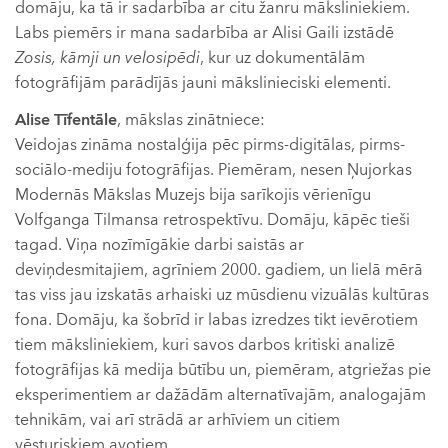
domāju, ka tā ir sadarbība ar citu žanru māksliniekiem.
Labs piemērs ir mana sadarbība ar Alisi Gaili izstādē
Zosis, kāmji un velosipēdi
, kur uz dokumentālām
fotogrāfijām parādījās jauni mākslinieciski elementi.
Alise Tīfentāle
, mākslas zinātniece:
Veidojas zināma nostalģija pēc pirms-digitālas, pirms-
sociālo-mediju fotogrāfijas. Piemēram, nesen Ņujorkas
Modernās Mākslas Muzejs bija sarīkojis vērienīgu
Volfganga Tilmansa retrospektīvu. Domāju, kāpēc tieši
tagad. Viņa nozīmīgākie darbi saistās ar
deviņdesmitajiem, agrīniem 2000. gadiem, un lielā mērā
tas viss jau izskatās arhaiski uz mūsdienu vizuālās kultūras
fona. Domāju, ka šobrīd ir labas izredzes tikt ievērotiem
tiem māksliniekiem, kuri savos darbos kritiski analizē
fotogrāfijas kā medija būtību un, piemēram, atgriežas pie
eksperimentiem ar dažādām alternatīvajām, analogajām
tehnikām, vai arī strādā ar arhīviem un citiem
vēsturiskiem avotiem.