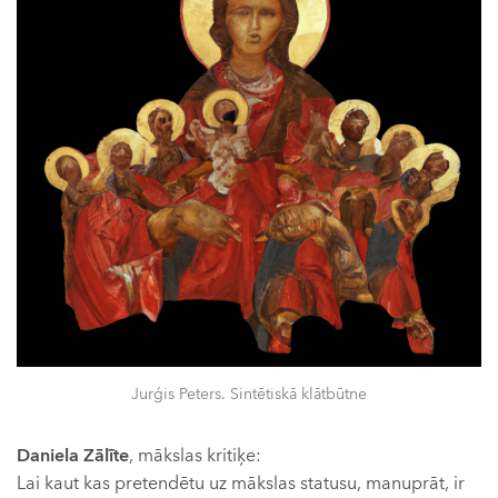
Jurģis Peters. Sintētiskā klātbūtne
Daniela Zālīte
, mākslas kritiķe:
Lai kaut kas pretendētu uz mākslas statusu, manuprāt, ir