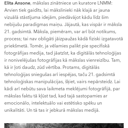
Elita Ansone
, mākslas zinātniece un kuratore LNMM:
Arvien tiek gaidīts, lai mākslinieki nāk klajā ar jauna
vizuālā stāstījuma idejām, piedāvājot kādu līdz šim
nebijušu paradigmas maiņu. Jājautā, kas vispār ir māksla
21. gadsimtā. Māksla, piemēram, var arī būt notikums,
process; tai nav obligāti jāizpaužas kādā fiziski izgatavotā
priekšmetā. Tomēr, ja vēlamies palikt pie specifiskā
fotogrāfijas medija, tad jāatzīst, ka digitālās tehnoloģijas
ir nonivelējušas fotogrāfijas kā mākslas vienreizību. Tam,
kā ir ļoti daudz, zūd vērtība. Protams, digitālās
tehnoloģijas sniegušas arī iespējas, taču 21. gadsimtā
tehnoloģiskas manipulācijas, šķiet, vairs nepārsteidz. Lai
kādi arī nebūtu sava laikmeta meklējumi fotogrāfijā, par
mākslas faktu tā kļūst tad, kad tajā sastopamies ar
emocionālo, intelektuālo vai estētisko spēku un
unikalitāti. Un tā tas ir jebkurā mākslas medijā.