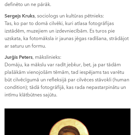
definēto un ne pārāk.
Sergejs Kruks
, sociologs un kultūras pētnieks:
Tas, ko par to domā cilvēki, kuri atlasa fotogrāfijas
izstādēm, muzejiem un izdevniecībām. Es turos pie
uzskata, ka fotomāksla ir jaunas jēgas radīšana, strādājot
ar saturu un formu.
Jurģis Peters
, mākslinieks:
Domāju, ka mākslu var radīt
jebkur
, bet, ja par tādām
plašākām vienojošām tēmām, tad iespējams tas varētu
būt cilvēcīgumā un refleksijā par cilvēces stāvokli (human
condition); tādā fotogrāfijā, kas rada nepastarpinātu un
intīmu klātbūtnes sajūtu.