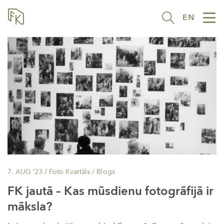
EN
Tog
nav
7. AUG ’23
/ Foto Kvartāls /
Blogs
FK jautā – Kas mūsdienu fotogrāfijā ir
māksla?