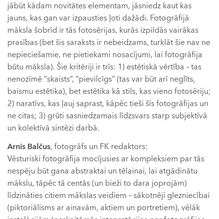
jābūt kādam novitātes elementam, jāsniedz kaut kas
jauns, kas gan var izpausties ļoti dažādi. Fotogrāfijā
māksla šobrīd ir tās fotosērijas, kurās izpildās vairākas
prasības (bet šis saraksts ir nebeidzams, turklāt šie nav ne
nepieciešamie, ne pietiekami nosacījumi, lai fotogrāfija
būtu māksla). Šie kritēriji ir trīs: 1) estētiskā vērtība – tas
nenozīmē “skaists”, “pievilcīgs” (tas var būt arī neglīts,
baismu estētika), bet estētika kā stils, kas vieno fotosēriju;
2) naratīvs, kas ļauj saprast, kāpēc tieši šīs fotogrāfijas un
ne citas; 3) grūti sasniedzamais līdzsvars starp subjektīvā
un kolektīvā sintēzi darbā.
Arnis Balčus
, fotogrāfs un FK redaktors:
Vēsturiski fotogrāfija mocījusies ar kompleksiem par tās
nespēju būt gana abstraktai un tēlainai, lai atgādinātu
mākslu, tāpēc tā centās (un bieži to dara joprojām)
līdzināties citiem mākslas veidiem – sākotnēji glezniecībai
(piktoriālisms ar ainavām, aktiem un portretiem), vēlāk