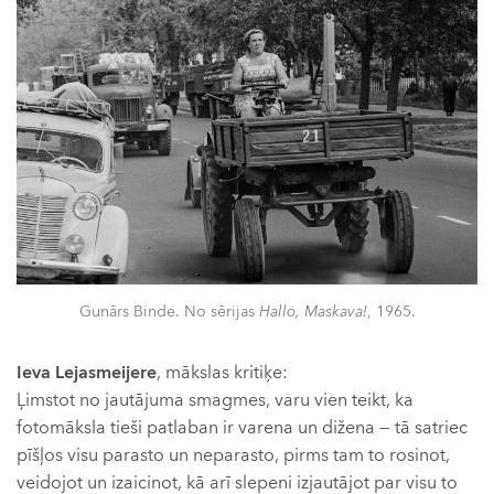
Gunārs Binde. No sērijas
Hallo, Maskava!
, 1965.
Ieva Lejasmeijere
, mākslas kritiķe:
Ļimstot no jautājuma smagmes, varu vien teikt, ka
fotomāksla tieši patlaban ir varena un dižena — tā satriec
pīšļos visu parasto un neparasto, pirms tam to rosinot,
veidojot un izaicinot, kā arī slepeni izjautājot par visu to