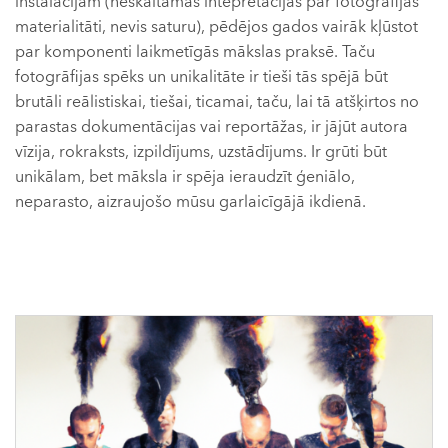
instalācijām (neskaitāmās intepretācijas par fotogrāfijas
materialitāti, nevis saturu), pēdējos gados vairāk kļūstot
par komponenti laikmetīgās mākslas praksē. Taču
fotogrāfijas spēks un unikalitāte ir tieši tās spējā būt
brutāli reālistiskai, tiešai, ticamai, taču, lai tā atšķirtos no
parastas dokumentācijas vai reportāžas, ir jājūt autora
vīzija, rokraksts, izpildījums, uzstādījums. Ir grūti būt
unikālam, bet māksla ir spēja ieraudzīt ģeniālo,
neparasto, aizraujošo mūsu garlaicīgājā ikdienā.