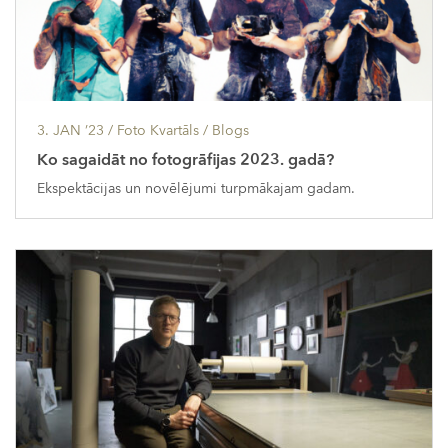
3. JAN ’23
/ Foto Kvartāls /
Blogs
Ko sagaidāt no fotogrāfijas 2023. gadā?
Ekspektācijas un novēlējumi turpmākajam gadam.