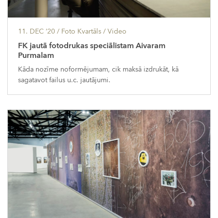
11. DEC ’20
/ Foto Kvartāls /
Video
FK jautā fotodrukas speciālistam Aivaram
Purmalam
Kāda nozīme noformējumam, cik maksā izdrukāt, kā
sagatavot failus u.c. jautājumi.