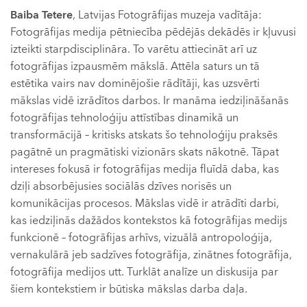
Baiba Tetere
, Latvijas Fotogrāfijas muzeja vadītāja:
Fotogrāfijas medija pētniecība pēdējās dekādēs ir kļuvusi
izteikti starpdisciplināra. To varētu attiecināt arī uz
fotogrāfijas izpausmēm mākslā. Attēla saturs un tā
estētika vairs nav dominējošie rādītāji, kas uzsvērti
mākslas vidē izrādītos darbos. Ir manāma iedziļināšanās
fotogrāfijas tehnoloģiju attīstības dinamikā un
transformācijā – kritisks atskats šo tehnoloģiju praksēs
pagātnē un pragmātiski vizionārs skats nākotnē. Tāpat
intereses fokusā ir fotogrāfijas medija fluīdā daba, kas
dziļi absorbējusies sociālās dzīves norisēs un
komunikācijas procesos. Mākslas vidē ir atrādīti darbi,
kas iedziļinās dažādos kontekstos kā fotogrāfijas medijs
funkcionē – fotogrāfijas arhīvs, vizuālā antropoloģija,
vernakulārā jeb sadzīves fotogrāfija, zinātnes fotogrāfija,
fotogrāfija medijos utt. Turklāt analīze un diskusija par
šiem kontekstiem ir būtiska mākslas darba daļa.