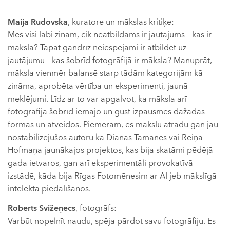
Maija Rudovska
, kuratore un mākslas kritiķe:
Mēs visi labi zinām, cik neatbildams ir jautājums – kas ir
māksla? Tāpat gandrīz neiespējami ir atbildēt uz
jautājumu – kas šobrīd fotogrāfijā ir māksla? Manuprāt,
māksla vienmēr balansē starp tādām kategorijām kā
zināma, aprobēta vērtība un eksperimenti, jaunā
meklējumi. Līdz ar to var apgalvot, ka māksla arī
fotogrāfijā šobrīd iemājo un gūst izpausmes dažādās
formās un atveidos. Piemēram, es mākslu atradu gan jau
nostabilizējušos autoru kā Diānas Tamanes vai Reiņa
Hofmaņa jaunākajos projektos, kas bija skatāmi pēdējā
gada ietvaros, gan arī eksperimentāli provokatīvā
izstādē, kāda bija Rīgas Fotomēnesim ar AI jeb mākslīgā
intelekta piedalīšanos.
Roberts Svižeņecs
, fotogrāfs:
Varbūt nopelnīt naudu, spēja pārdot savu fotogrāfiju. Es