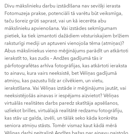
Divu mākslinieku darbu izstādīšana nav sevišķi ierasta
Fotomuzeja prakse, potenciāli tā varētu būt veiksmīga,
taču šoreiz grūti saprast, vai un kā iecerēta abu
mākslinieku apvienošana. Vai izstādes sekmīgumam
pietiek, ka tiek izmantoti dažādiem vēsturiskajiem brīžiem
raksturīgi mediji un aptuveni vienojoša tēma (atmiņas)?
Abus māksliniekus vieno mēģinājums parādīt un atkārtoti
ierakstīt to, kas zudis – Andžes gadījumā tās ir
pārfotografētas arhīva fotogrāfijas, kas atkārtoti ieraksta
to ainavu, kura vairs neeksistē, bet Vēliņas gadījumā
atmiņu, kas pazustu līdz ar cilvēkiem, un vietu,
ierakstīšana. Vai Vēliņas izstāde ir mēģinājums jautāt, vai
neeksistējošās ainavas ir iespējams aizvietot? Vēliņas
virtuālās realitātes darbs paredz skatītāja apsēšanos,
uzliekot brilles, virtuālajā realitātē redzamu fotogrāfiju,
kas stāv uz galda, izvēli, un tālāk seko kāda konkrēta
seniora atmiņu stāsts. Tomēr vismaz kaut kādā mērā
Vēliņas darbi neitralizē Andžes bažas par ainavu gaistošo