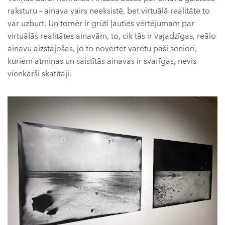
raksturu – ainava vairs neeksistē, bet virtuālā realitāte to
var uzburt. Un tomēr ir grūti ļauties vērtējumam par
virtuālās realitātes ainavām, to, cik tās ir vajadzīgas, reālo
ainavu aizstājošas, jo to novērtēt varētu paši seniori,
kuriem atmiņas un saistītās ainavas ir svarīgas, nevis
vienkārši skatītāji.