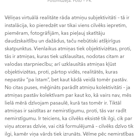
Fotomuzejā. Foto – FK
Vēliņas virtuālā realitāte rāda atmiņu subjektivitāti – tā ir
instalācija, ko pieredzēt var tikai viens cilvēks iepretim,
piemēram, fotogrāfijām, kas pieļauj skatītāju
daudzskaitlību un dažādus, taču nebūtiski atšķirīgus
skatpunktus. Vienlaikus atmiņas tiek objektivizētas, proti,
tās ir atmiņas, kuras tiek uzklausītas, nodotas citam ar
valodas starpniecību; arī uzklausītās atmiņas kļūst
objektivizētas, proti, pārtop vidēs, realitātēs, kuras
nepastāv “pa īstam”, bet kaut kādā veidā tomēr pastāv.
No citas puses, mēģināts parādīt atmiņu kolektivitāti – ja
atmiņas pastāv kolektīvam par kaut ko, kā vairs nav, mēs
lielā mērā dzīvojam pasaulē, kurā tas tomēr ir. Tiktāl
atmiņas ir saistītas ar nemirstīgumu, proti, tās var radīt
nemirstīgumu. Ir teiciens, ka cilvēks eksistē tik ilgi, cik par
viņu atceras dzīvie, vai citā formulējumā – cilvēks dzīvo tik
ilgi, kamēr viņa vārds tiek izrunāts. Vēlme pēc nemirstības