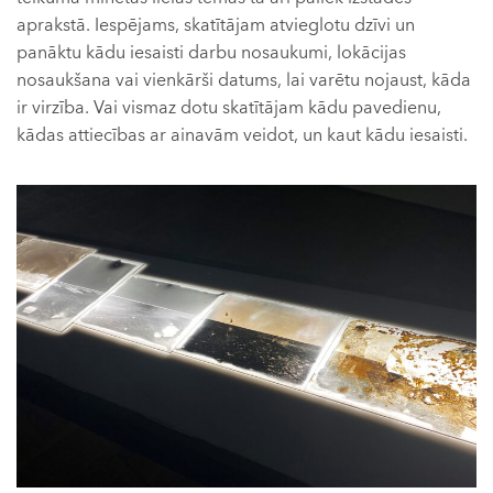
aprakstā. Iespējams, skatītājam atvieglotu dzīvi un
panāktu kādu iesaisti darbu nosaukumi, lokācijas
nosaukšana vai vienkārši datums, lai varētu nojaust, kāda
ir virzība. Vai vismaz dotu skatītājam kādu pavedienu,
kādas attiecības ar ainavām veidot, un kaut kādu iesaisti.