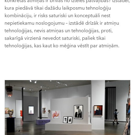
konkrētas atmiņas ir brīvas no iztēles patvaļības? Izstādei,
kura piedāvā tikai dažādu laikposmu tehnoloģiju
kombināciju, ir risks saturiski un konceptuāli nest
nepietiekamu noslogojumu – izstādē drīzāk ir atmiņu
tehnoloģijas, nevis atmiņas un tehnoloģijas, proti,
sakarīgā virzienā nevedot saturiski, paliek tikai
tehnoloģijas, kas kaut ko mēģina vēstīt par atmiņām.