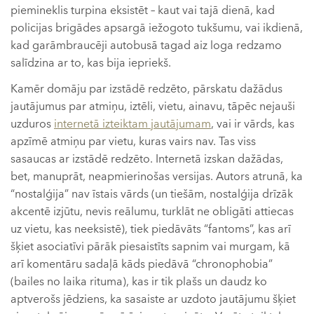
piemineklis turpina eksistēt – kaut vai tajā dienā, kad
policijas brigādes apsargā iežogoto tukšumu, vai ikdienā,
kad garāmbraucēji autobusā tagad aiz loga redzamo
salīdzina ar to, kas bija iepriekš.
Kamēr domāju par izstādē redzēto, pārskatu dažādus
jautājumus par atmiņu, iztēli, vietu, ainavu, tāpēc nejauši
uzduros
internetā izteiktam jautājumam
, vai ir vārds, kas
apzīmē atmiņu par vietu, kuras vairs nav. Tas viss
sasaucas ar izstādē redzēto. Internetā izskan dažādas,
bet, manuprāt, neapmierinošas versijas. Autors atrunā, ka
“nostalģija” nav īstais vārds (un tiešām, nostalģija drīzāk
akcentē izjūtu, nevis reālumu, turklāt ne obligāti attiecas
uz vietu, kas neeksistē), tiek piedāvāts “fantoms”, kas arī
šķiet asociatīvi pārāk piesaistīts sapnim vai murgam, kā
arī komentāru sadaļā kāds piedāvā “chronophobia”
(bailes no laika rituma), kas ir tik plašs un daudz ko
aptverošs jēdziens, ka sasaiste ar uzdoto jautājumu šķiet