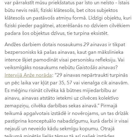
var pārrakstīt mūsu priekšstatus par īsto un neīsto – īstais
būtu nevis reāli, fiziski klātesošs, bet citos subjektos
klātesošs un pastāvošs atmiņu formā. Līdzīgi objektu, kuri
fiziski pieder pagātnei, atcerēšanās no dzīviem cilvēkiem
padara šos objektus dzīvus, tie turpina eksistēt.
Andžes darbiem dotais nosaukums
29 ainavas
ir tikpat
bezpersonisks kā pašas ainavas, kaut gan mākslinieka
intence šķiet pamodināt visai personisku refleksiju. Vai
veiksmīgāks nosaukums nebūtu
Gaistošās ainavas
?
Intervijā Anže norāda
: “29 ainavas nepārtraukti turpinās
un pēc laika var kļūt par 35, 57 vai vienalga cik ainavām.
Es mēģinu risināt cilvēka kā būtnes mijiedarbību ar
ainavu, ainavas atstāto ietekmi uz cilvēces kolektīvo
zemapziņu, cilvēka darbības sekas ainavā.” Pirmajā
teikumā apgalvotais izstādē ir novērojams, un tas drīzāk
pastiprina konceptuālo nabadzīgumu, kurā darbi ir visai
nejauši un neveido kādu sekmīgu kopumu. Otrajā
teikumā minētās lielās tēmas tā arī paliek izstādes