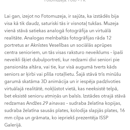
Fotomuzejā. Foto – FK
Lai gan, izejot no Fotomuzeja, ir sajūta, ka izstādēs bija
visa kā tik daudz, saturiski tās ir visnotaļ tukšas. Muzeja
vienā stāvā satiekas analogā fotogrāfija un virtuālā
realitāte. Analogas melnbaltās fotogrāfijas rāda 12
portretus ar Aknīstes Veselības un sociālās aprūpes
centra senioriem, un tās visas raksturo neveiklums – īpaši
neveikli šķiet dubulportreti, kur redzami divi seniori pie
pansionāta altāra, vai tie, kur visā augumā tverts kāds
seniors ar ķirbi vai plīša rotaļlietu. Šajā stāvā trīs minūšu
garumā skatāma 3D animācija un ir iespēja padzīvoties
virtuālajā realitātē, nokļūstot vietā, kas neeksistē telpā,
bet eksistē senioru atmiņās un balsīs. Izstādes otrajā stāvā
redzamas Andžes
29 ainavas
– sudraba želatīna kopijas,
sudraba želatīna sausās plates, kolodija slapjās plates, 16
mm cilpa un grāmata, ko iepriekš prezentēja ISSP
Galerijā.