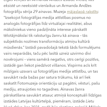
eksistē
un neeksistē vienlaikus
un Armanda Andžes
fotogrāfiju sērija
29 ainavas
. Muzeja
mājaslapā rakstīts
:
“Izsekojot fotogrāfijas medija attīstības posmus no
analogās fotogrāfijas līdz virtuālajai realitātei, abus
māksliniekus vieno padziļināta interese pārskatīt
tēlotājmākslai tik raksturīgu žanru kā ainava – tās
subjektīvās nozīmes transformāciju atmiņu kultūrā
mūsdienās.” Izstādi pavadošajā tekstā šāds formulējums
vairs neparādās, taču pēc lasītā uzreiz uzvirmo divi
novērojumi – viens samērā negatīvs, otrs cerīgi pozitīvs,
izstādē gan liekot piedzīvot vilšanos. Vispirms acīs krīt
milzīgais uzsvars uz fotogrāfijas medija attīstību, un tas
savukārt rada bažas par satura trūkumu, kā arī liek
saskatīt Fotomuzeja orientāciju uz pagātni, vēsturi, pašu
mediju, atraujoties no tagadnes. Ainavas žanra
pārskatīšana savukārt atsauc atmiņā konceptuāli līdzīgas
izstādes Latvijas kultūrtelpā, piemēram, izstāde
Lietu