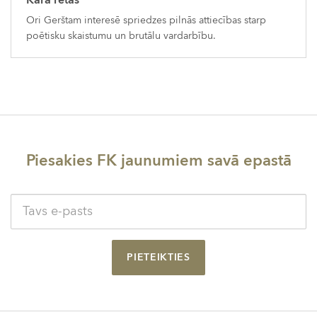
Kara rētas
Ori Gerštam interesē spriedzes pilnās attiecības starp
poētisku skaistumu un brutālu vardarbību.
Piesakies FK jaunumiem savā epastā
PIETEIKTIES