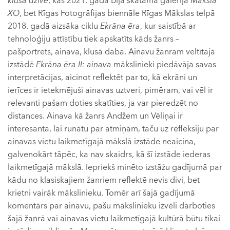
klusā dzīve
, kas 2021. gadā bija skatāma galerijā
Māksla
XO
, bet Rīgas Fotogrāfijas biennāle Rīgas Mākslas telpā
2018. gadā aizsāka ciklu
Ekrāna ēra
, kur saistībā ar
tehnoloģiju attīstību tiek apskatīts kāds žanrs –
pašportrets, ainava, klusā daba. Ainavu žanram veltītajā
izstādē
Ekrāna ēra II: ainava
mākslinieki piedāvāja savas
interpretācijas, aicinot reflektēt par to, kā ekrāni un
ierīces ir ietekmējuši ainavas uztveri, pimēram, vai vēl ir
relevanti pašam doties skatīties, ja var pieredzēt no
distances. Ainava kā žanrs Andžem un Vēliņai ir
interesanta, lai runātu par atmiņām, taču uz refleksiju par
ainavas vietu laikmetīgajā mākslā izstāde neaicina,
galvenokārt tāpēc, ka nav skaidrs, kā šī izstāde iederas
laikmetīgajā mākslā. Iepriekš minēto izstāžu gadījumā par
kādu no klasiskajiem žanriem reflektē nevis divi, bet
krietni vairāk mākslinieku. Tomēr arī šajā gadījumā
komentārs par ainavu, pašu mākslinieku izvēli darboties
šajā žanrā vai ainavas vietu laikmetīgajā kultūrā būtu tikai