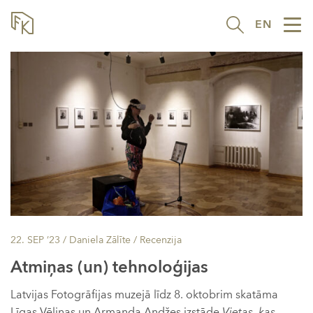
EN
Tog
nav
22. SEP ’23
/ Daniela Zālīte /
Recenzija
Atmiņas (un) tehnoloģijas
Latvijas Fotogrāfijas muzejā līdz 8. oktobrim skatāma
Līgas Vēliņas un Armanda Andžes izstāde
Vietas, kas