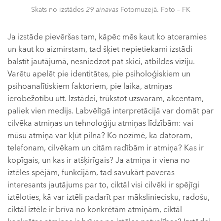
Skats no izstādes
29 ainavas
Fotomuzejā. Foto – FK
Ja izstāde pievēršas tam, kāpēc mēs kaut ko atceramies
un kaut ko aizmirstam, tad šķiet nepietiekami izstādi
balstīt jautājumā, nesniedzot pat skici, atbildes vīziju.
Varētu apelēt pie identitātes, pie psiholoģiskiem un
psihoanalītiskiem faktoriem, pie laika, atmiņas
ierobežotību utt. Izstādei, trūkstot uzsvaram, akcentam,
paliek vien medijs. Labvēlīgā interpretācijā var domāt par
cilvēka atmiņas un tehnoloģiju atmiņas līdzībām: vai
mūsu atmiņa var kļūt pilna? Ko nozīmē, ka datoram,
telefonam, cilvēkam un citām radībām ir atmiņa? Kas ir
kopīgais, un kas ir atšķirīgais? Ja atmiņa ir viena no
iztēles spējām, funkcijām, tad savukārt paveras
interesants jautājums par to, ciktāl visi cilvēki ir spējīgi
iztēloties, kā var iztēli padarīt par māksliniecisku, radošu,
ciktāl iztēle ir brīva no konkrētām atmiņām, ciktāl