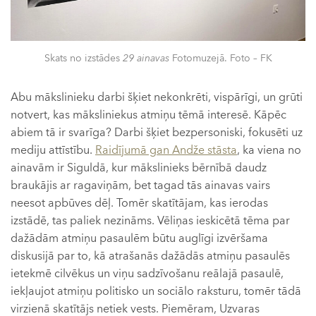
Skats no izstādes
29 ainavas
Fotomuzejā. Foto – FK
Abu mākslinieku darbi šķiet nekonkrēti, vispārīgi, un grūti
notvert, kas māksliniekus atmiņu tēmā interesē. Kāpēc
abiem tā ir svarīga? Darbi šķiet bezpersoniski, fokusēti uz
mediju attīstību.
Raidījumā gan Andže stāsta
, ka viena no
ainavām ir Siguldā, kur mākslinieks bērnībā daudz
braukājis ar ragaviņām, bet tagad tās ainavas vairs
neesot apbūves dēļ. Tomēr skatītājam, kas ierodas
izstādē, tas paliek nezināms. Vēliņas ieskicētā tēma par
dažādām atmiņu pasaulēm būtu auglīgi izvēršama
diskusijā par to, kā atrašanās dažādās atmiņu pasaulēs
ietekmē cilvēkus un viņu sadzīvošanu reālajā pasaulē,
iekļaujot atmiņu politisko un sociālo raksturu, tomēr tādā
virzienā skatītājs netiek vests. Piemēram, Uzvaras