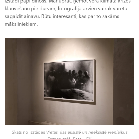
izstādi papildinošs. Manuprāt, ņemot vērā klimata krīzes
klauvēšanu pie durvīm, fotogrāfijā arvien vairāk varētu
sagaidīt ainavu. Būtu interesanti, kas par to sakāms
māksliniekiem.
Skats no izstādes
Vietas, kas eksistē un neeksistē vienlaikus