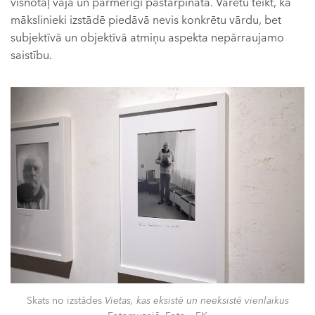
visnotaļ vāja un pārmērīgi pastarpināta. Varētu teikt, ka
mākslinieki izstādē piedāvā nevis konkrētu vārdu, bet
subjektīvā un objektīvā atmiņu aspekta nepārraujamo
saistību.
Skats no izstādes
Vietas, kas eksistē un neeksistē vienlaikus