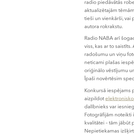
radio piedāvātās rob
aktualizētajām tēmām 
tieši un vienkārši, va
autora rokrakstu.
Radio NABA arī šogad 
viss, kas ar to saistī
radošumu un viņu fot
neticami plašas iespē
oriģinālo vēstījumu u
Īpaši novērtēsim spec
Konkursā iespējams pie
aizpildot
elektronisk
dalībnieks var iesnieg
Fotogrāfijām noteikti 
kvalitātei – tām jābūt
Nepietiekamas izšķirts