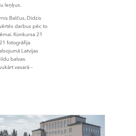
tu leņķus.
nis Balčus, Didzis
vērtēs darbus pēc to
 tēmai. Konkursa 21
21 fotogrāfija
balsojumā Latvijas
pildu balvas.
vukārt vasarā –