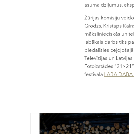
asuma dziļumus, ekspe
Žūrijas komisiju veid
Grodzs, Kristaps Kaln
mākslinieciskās un teh
labākais darbs tiks pa
piedalīsies ceļojošajā
Televīzijas un Latvijas
Fotoizstādes “21×21” 
festivālā
LABA DABA 