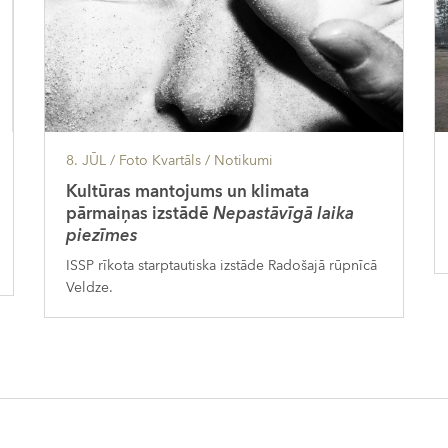
8. JŪL
/ Foto Kvartāls /
Notikumi
Kultūras mantojums un klimata
pārmaiņas izstādē
Nepastāvīgā laika
piezīmes
ISSP rīkota starptautiska izstāde Radošajā rūpnīcā
Veldze.