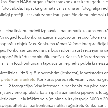
ežas, Radio NABA organizētais fotokonkurss katru gadu aic
foto valodā. Tāpat kā grāmatā vai sarunā arī fotogrāfijā red
i pilnīgi pretēji – saskatīt zemtekstu, paralēlo domu, simbo
aicina ikvienu radoši izpausties par tematiku, kuras centr
ts. Arī šogad fotokonkurss izaicina topošo un esošo fotomāksli
oaparātu objektīvus. Konkursa tēmas
Valoda
interpretācija 
jas. Konkursantus aicina darbos radoši paust redzējumu s
n apspēlēt kādu sev aktuālu motīvu. Kas tajā būs redzams, p
iāli šim fotokonkursam tapušus un iepriekš publiski neizst
teikties līdz š. g. 5. novembrim (ieskaitot), iepazīstoties 
o pieteikuma anketu
. Konkurss paredzēts visām vecuma gru
t 1 – 2 fotogrāfijas. Visa informācija par konkursu pieejam
ir jāpievieno apraksts, kā arī īpaša uzmanība jāpievērš fotog
 pietiekami lielā izšķirtspējā (minimālā izšķirtspēja 3000 x 2
pējas attēli dalībai konkursā netiks reģistrēti. Konkursanti 