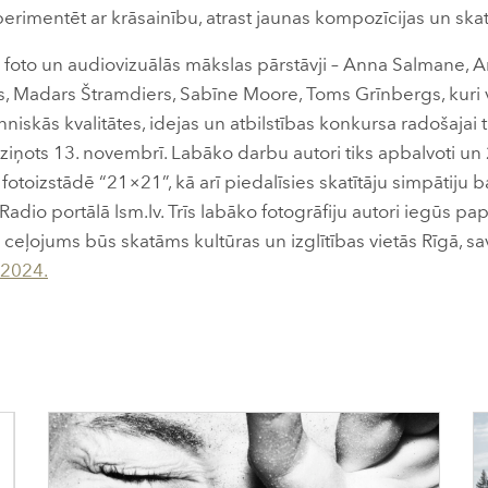
rimentēt ar krāsainību, atrast jaunas kompozīcijas un ska
o foto un audiovizuālās mākslas pārstāvji – Anna Salmane, Ar
s, Madars Štramdiers, Sabīne Moore, Toms Grīnbergs, kuri 
niskās kvalitātes, idejas un atbilstības konkursa radošajai
ziņots 13. novembrī. Labāko darbu autori tiks apbalvoti un 
 fotoizstādē “21×21”, kā arī piedalīsies skatītāju simpātiju 
 Radio portālā lsm.lv. Trīs labāko fotogrāfiju autori iegūs pa
ceļojums būs skatāms kultūras un izglītības vietās Rīgā, sa
2024.