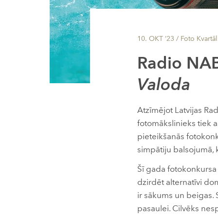
10. OKT ’23
/ Foto Kvartāl
Radio NABA
Valoda
Atzīmējot Latvijas Ra
fotomākslinieks tiek a
pieteikšanās fotokon
simpātiju balsojumā, k
Šī gada fotokonkursa
dzirdēt alternatīvi do
ir sākums un beigas. 
pasaulei. Cilvēks nes