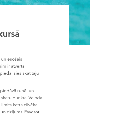
kursā
 un esošais
im ir atvērta
 piedalīsies skatītāju
 piedāvā runāt un
ā skatu punkta. Valoda
imits katra cilvēka
 un dziļums. Paverot