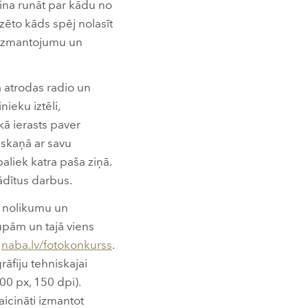
ina runāt par kādu no
zēto kāds spēj nolasīt
lu izmantojumu un
ā atrodas radio un
nieku iztēli,
kā ierasts paver
askaņā ar savu
aliek katra paša ziņā.
ādītus darbus.
ar nolikumu un
pām un tajā viens
a
naba.lv/fotokonkurss
.
rāfiju tehniskajai
000 px, 150 dpi).
aicināti izmantot