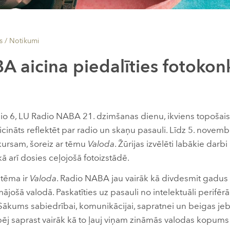
s /
Notikumi
 aicina piedalīties fotokon
dio 6, LU Radio NABA 21. dzimšanas dienu, ikviens topošais
icināts reflektēt par radio un skaņu pasauli. Līdz 5. novembr
kursam, šoreiz ar tēmu
Valoda
. Žūrijas izvēlēti labākie darbi
ā arī dosies ceļojošā fotoizstādē.
 tēma ir
Valoda
. Radio NABA jau vairāk kā divdesmit gadus
mājošā valodā. Paskatīties uz pasauli no intelektuāli perifēr
Sākums sabiedrībai, komunikācijai, sapratnei un beigas jeb l
pēj saprast vairāk kā to ļauj viņam zināmās valodas kopums