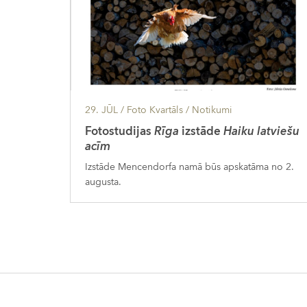
29. JŪL
/ Foto Kvartāls /
Notikumi
Fotostudijas
Rīga
izstāde
Haiku latviešu
acīm
Izstāde Mencendorfa namā būs apskatāma no 2.
augusta.