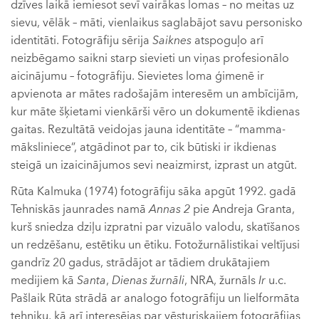
dzīves laikā iemiesot sevī vairākas lomas – no meitas uz
sievu, vēlāk – māti, vienlaikus saglabājot savu personisko
identitāti. Fotogrāfiju sērija
Saiknes
atspoguļo arī
neizbēgamo saikni starp sievieti un viņas profesionālo
aicinājumu – fotogrāfiju. Sievietes loma ģimenē ir
apvienota ar mātes radošajām interesēm un ambīcijām,
kur māte šķietami vienkārši vēro un dokumentē ikdienas
gaitas. Rezultātā veidojas jauna identitāte – “mamma-
māksliniece”, atgādinot par to, cik būtiski ir ikdienas
steigā un izaicinājumos sevi neaizmirst, izprast un atgūt.
Rūta Kalmuka (1974) fotogrāfiju sāka apgūt 1992. gadā
Tehniskās jaunrades namā
Annas 2
pie Andreja Granta,
kurš sniedza dziļu izpratni par vizuālo valodu, skatīšanos
un redzēšanu, estētiku un ētiku. Fotožurnālistikai veltījusi
gandrīz 20 gadus, strādājot ar tādiem drukātajiem
medijiem kā
Santa
,
Dienas žurnāli
, NRA, žurnāls
Ir
u.c.
Pašlaik Rūta strādā ar analogo fotogrāfiju un lielformāta
tehniku, kā arī interesējas par vēsturiskajiem fotogrāfijas