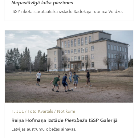
Nepastāvīgā laika piezīmes
ISSP rīkota starptautiska izstāde Radošajā rūpnīcā Veldze.
1. JŪL
/ Foto Kvartāls /
Notikumi
Reiņa Hofmaņa izstāde
Pierobeža
ISSP Galerijā
Latvijas austrumu obežas ainavas.