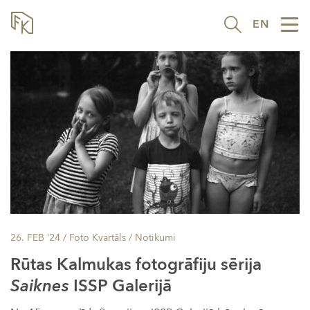
EN
Tog
nav
26. FEB ’24
/ Foto Kvartāls /
Notikumi
Rūtas Kalmukas fotogrāfiju sērija
Saiknes
ISSP Galerijā