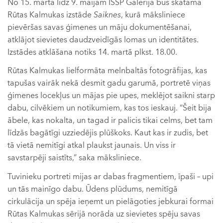
No 15. marta līdz 9. maijam ISSP Galerijā būs skatāma
Rūtas Kalmukas izstāde
Saiknes
, kurā māksliniece
pievēršas savas ģimenes un māju dokumentēšanai,
atklājot sievietes daudzveidīgās lomas un identitātes.
Izstādes atklāšana notiks 14. martā plkst. 18.00.
Rūtas Kalmukas lielformāta melnbaltās fotogrāfijas, kas
tapušas vairāk nekā desmit gadu garumā, portretē viņas
ģimenes locekļus un mājas pie upes, meklējot saikni starp
dabu, cilvēkiem un notikumiem, kas tos ieskauj. “Šeit bija
ābele, kas nokalta, un tagad ir palicis tikai celms, bet tam
līdzās bagātīgi uzziedējis plūškoks. Kaut kas ir zudis, bet
tā vietā nemitīgi atkal plaukst jaunais. Un viss ir
savstarpēji saistīts,” saka māksliniece.
Tuvinieku portreti mijas ar dabas fragmentiem, īpaši – upi
un tās mainīgo dabu. Ūdens plūdums, nemitīgā
cirkulācija un spēja ieņemt un pielāgoties jebkurai formai
Rūtas Kalmukas sērijā norāda uz sievietes spēju savas