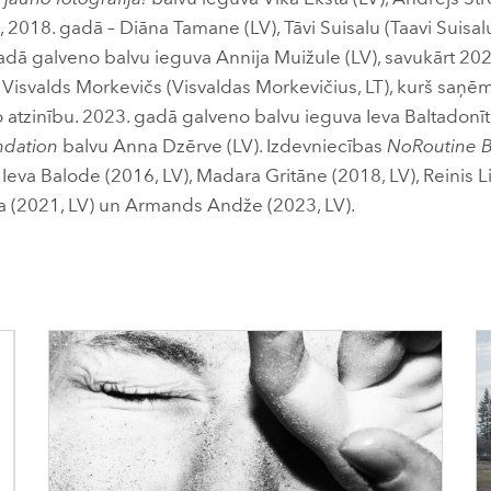
), 2018. gadā – Diāna Tamane (LV), Tāvi Suisalu (Taavi Suisalu
adā galveno balvu ieguva Annija Muižule (LV), savukārt 20
 Visvalds Morkevičs (Visvaldas Morkevičius, LT), kurš saņē
atzinību. 2023. gadā galveno balvu ieguva Ieva Baltadonīt
ndation
balvu Anna Dzērve (LV). Izdevniecības
NoRoutine 
Ieva Balode (2016, LV), Madara Gritāne (2018, LV), Reinis L
a (2021, LV) un Armands Andže (2023, LV).