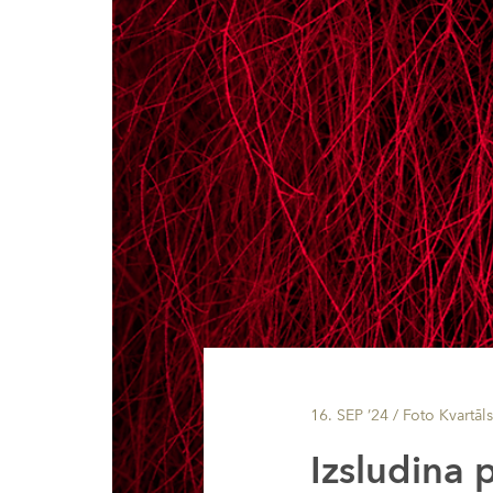
16. SEP ’24
/ Foto Kvartāl
Izsludina 