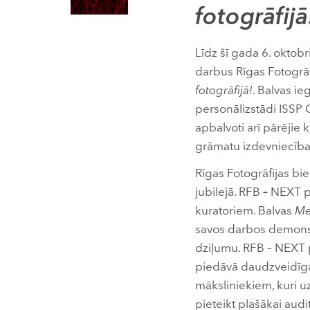
fotogrāfijā
Līdz šī gada 6. oktobr
darbus Rīgas Fotogrā
fotogrāfijā!
. Balvas ie
personālizstādi ISSP 
apbalvoti arī pārējie 
grāmatu izdevniecīb
Rīgas Fotogrāfijas b
jubilejā. RFB
–
NEXT pi
kuratoriem. Balvas
Me
savos darbos demonst
dziļumu. RFB – NEXT p
piedāvā daudzveidīgas
māksliniekiem, kuri uz
pieteikt plašākai audit