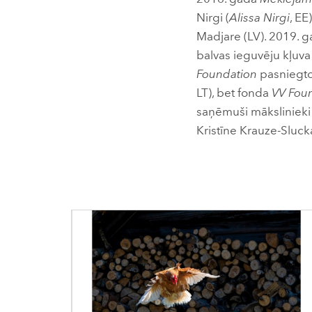
Nirgi (
Alissa Nirgi
, EE
Madjare (LV). 2019. g
balvas ieguvēju kļuva
Foundation
pasniegto 
LT), bet fonda
VV Fou
saņēmuši mākslinieki 
Kristīne Krauze-Sluck