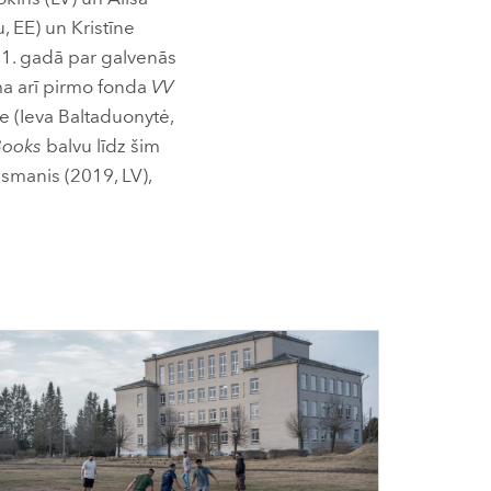
, EE) un Kristīne
21. gadā par galvenās
ma arī pirmo fonda
VV
e (Ieva Baltaduonytė,
Books
balvu līdz šim
ismanis (2019, LV),