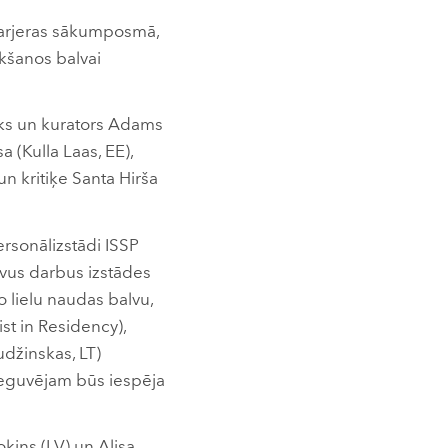
s karjeras sākumposmā,
ikšanos balvai
ieks un kurators Adams
 (Kulla Laas, EE),
un kritiķe Santa Hirša
ersonālizstādi ISSP
savus darbus izstādes
 lielu naudas balvu,
ist in Residency),
džinskas, LT)
eguvējam būs iespēja
okins (LV) un Alisa