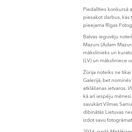
Piedalīties konkursā a
piesakot darbus, kas t
pieejama Rīgas Fotog
Balvas ieguvēju noteik
Mazurs (Adam Mazur, PL
mākslinieks un kurators
(LV) un māksliniece un
Žūrija noteiks ne tika
Galerijā, bet nominēs 
atklāšanas ietvaros.
V
kā arī iespēju mēnesi
savukārt Vilmas Samuļ
dibinātās Lietuvas n
izdot savu fotogrāmat
2016. gadā
Meklējam 