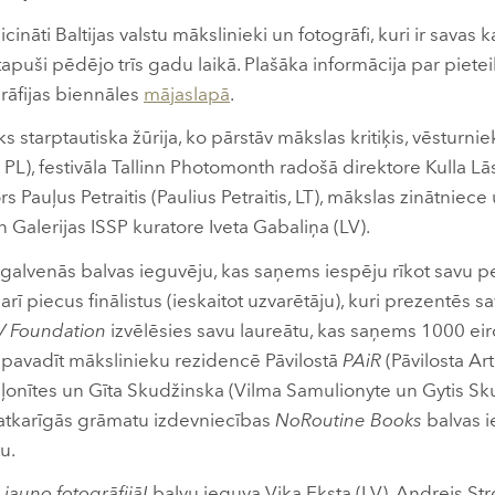
icināti Baltijas valstu mākslinieki un fotogrāfi, kuri ir sava
apuši pēdējo trīs gadu laikā. Plašāka informācija par piete
rāfijas biennāles
mājaslapā
.
s starptautiska žūrija, ko pārstāv mākslas kritiķis, vēsturn
), festivāla Tallinn Photomonth radošā direktore Kulla Lāsa
 Pauļus Petraitis (Paulius Petraitis, LT), mākslas zinātniece 
 Galerijas ISSP kuratore Iveta Gabaliņa (LV).
i galvenās balvas ieguvēju, kas saņems iespēju rīkot savu p
arī piecus finālistus (ieskaitot uzvarētāju), kuri prezentēs 
V Foundation
izvēlēsies savu laureātu, kas saņems 1000 eiro
 pavadīt mākslinieku rezidencē Pāvilostā
PAiR
(Pāvilosta Art
onītes un Gīta Skudžinska (Vilma Samulionyte un Gytis Sku
eatkarīgās grāmatu izdevniecības
NoRoutine Books
balvas i
u.
jauno fotogrāfijā!
balvu ieguva Vika Eksta (LV), Andrejs Str