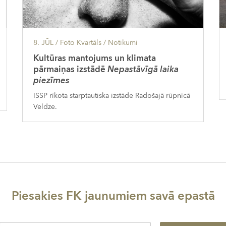
8. JŪL
/ Foto Kvartāls /
Notikumi
Kultūras mantojums un klimata
pārmaiņas izstādē
Nepastāvīgā laika
piezīmes
ISSP rīkota starptautiska izstāde Radošajā rūpnīcā
Veldze.
Piesakies FK jaunumiem savā epastā