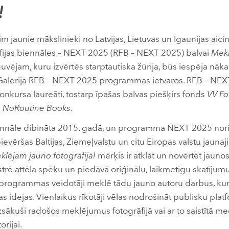
!
im jaunie mākslinieki no Latvijas, Lietuvas un Igaunijas aicin
fijas biennāles – NEXT 2025 (RFB – NEXT 2025) balvai
Mekl
guvējam, kuru izvērtēs starptautiska žūrija, būs iespēja nā
Galerijā RFB – NEXT 2025 programmas ietvaros. RFB – NEXT
konkursa laureāti, tostarp īpašas balvas piešķirs fonds
VV Fo
a
NoRoutine Books.
iennāle dibināta 2015. gadā, un programma NEXT 2025 nori
evēršas Baltijas, Ziemeļvalstu un citu Eiropas valstu jaun
klējam jauno fotogrāfijā!
mērķis ir atklāt un novērtēt jaunos
rē attēla spēku un piedāvā oriģinālu, laikmetīgu skatīju
rogrammas veidotāji meklē tādu jauno autoru darbus, kuri
 idejas. Vienlaikus rīkotāji vēlas nodrošināt publisku pla
sākuši radošos meklējumus fotogrāfijā vai ar to saistītā med
orijai.