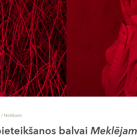
s /
Notikumi
pieteikšanos balvai
Meklējam