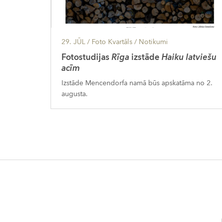
29. JŪL
/ Foto Kvartāls /
Notikumi
Fotostudijas
Rīga
izstāde
Haiku latviešu
acīm
Izstāde Mencendorfa namā būs apskatāma no 2.
augusta.