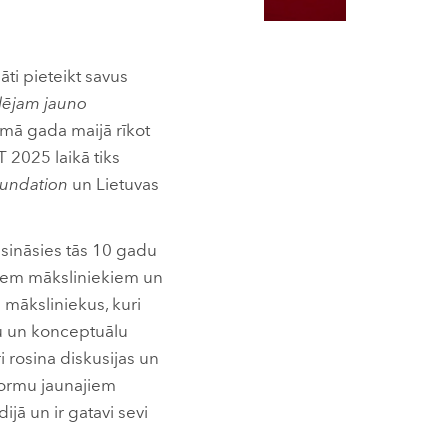
āti pieteikt savus
ējam jauno
kamā gada maijā rīkot
 2025 laikā tiks
undation
un Lietuvas
sināsies tās 10 gadu
ajiem māksliniekiem un
 māksliniekus, kuri
mu un konceptuālu
 rosina diskusijas un
tformu jaunajiem
ijā un ir gatavi sevi