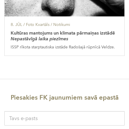
8. JŪL
/ Foto Kvartāls /
Notikumi
Kultūras mantojums un klimata pārmaiņas izstādē
Nepastāvīgā laika piezīmes
ISSP rīkota starptautiska izstāde Radošajā rūpnīcā Veldze.
Piesakies FK jaunumiem savā epastā