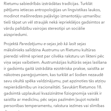
Rietumu sabiedrībās izstrādātas tradīcijas. Turklāt
pētījums ietiecas antropoloģijas un lingvistikas laukos,
modinot mašīnredzes paļāvīgo izmantotāju uzmanību:
tieši tāpat un vēl straujāk nekā iepriekšējos gadsimtos ar
vārdu palīdzību vairojas stereotipi un sociālie
aizspriedumi.
Projektā
Paredzējumu e-sejas jeb kā lasīt sejas
mākslinieks salīdzina Austrumu un Rietumu kultūras
pieredzi vēlmē spriest par cilvēka raksturu un likteni pēc
viņa sejas vaibstiem. Austrumāzijas kultūrās sejas lasīšana
ir gadsimtu gaitā izstrādāta ezotēriska prakse, saistīta ar
nākotnes pareģojumiem, kas turklāt arī šodien nezaudē
savu okultā spēka valdzinājumu, pat apzinoties tās atziņu
nepierādāmību un iracionalitāti. Savukārt Rietumos 18.
gadsimtā uzplaukusī kvazizinātne fiziognomija vairāk ir
saistīta ar medicīnu, pēc sejas pazīmēm ļaujot noteikt
personības temperamentu, rakstura iezīmes vai slimības