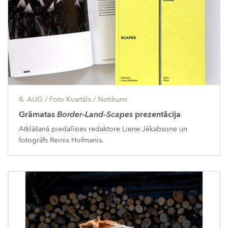
8. AUG
/ Foto Kvartāls /
Notikumi
Grāmatas
Border–Land–Scapes
prezentācija
Atklāšanā piedalīsies redaktore Liene Jēkabsone un
fotogrāfs Reinis Hofmanis.