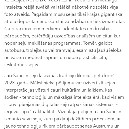
kolekcijai. Neviens cilvēks nezina, kādu lomu mākslīgā
intelekta režijā tuvākā vai tālākā nākotnē nospēlēs viņa
foto atveids. Pagaidām mūsu sejas tikai krājas gigantiskā
attēlu depozītā nenoskārstai vajadzībai un tiek izmantotas
šauri racionāliem mērķiem – identitātes un drošības
pārbaudēm, patērētāju uzvedības analīzēm un citur, kur
noder seju meklēšanas programmas. Tomēr, gaidot
autobusu, trolejbusu vai tramvaju, esam īstu ļaužu ielokā
un varam mēģināt saprast un nepārprast cits citu,
ieskatoties sejās.
Jao Šancjiņ seju lasīšanas tradīciju līkločus pēta kopš
2023. gada. Mākslinieka pētījumu var uztvert kā sejas
interpretācijas vēsturi cauri kultūrām un laikiem, kas
šodien – tehnoloģiju un mākslīgā intelekta ērā, kad visiem
ir brīvi pieejamas digitālās seju atpazīšanas sistēmas, –
ieguvusi īpašu aktualitāti. Vizuālajā pētījumā Jao Šancjiņ
izmanto savu seju, kuru pakļauj dažādiem procesiem, ar
jauno tehnoloģiju rīkiem pārbaudot senas Austrumu un