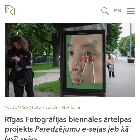
EN
Tog
nav
16. JŪN ’25
/ Foto Kvartāls /
Notikumi
Rīgas Fotogrāfijas biennāles ārtelpas
projekts
Paredzējumu e-sejas jeb kā
lasīt sejas