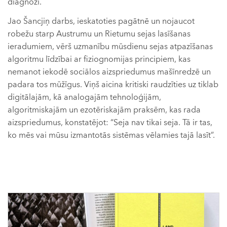
diagnozi.
Jao Šancjiņ darbs, ieskatoties pagātnē un nojaucot
robežu starp Austrumu un Rietumu sejas lasīšanas
ieradumiem, vērš uzmanību mūsdienu sejas atpazīšanas
algoritmu līdzībai ar fiziognomijas principiem, kas
nemanot iekodē sociālos aizspriedumus mašīnredzē un
padara tos mūžīgus. Viņš aicina kritiski raudzīties uz tiklab
digitālajām, kā analogajām tehnoloģijām,
algoritmiskajām un ezotēriskajām praksēm, kas rada
aizspriedumus, konstatējot: “Seja nav tikai seja. Tā ir tas,
ko mēs vai mūsu izmantotās sistēmas vēlamies tajā lasīt”.