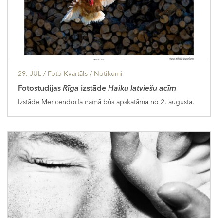
29. JŪL
/ Foto Kvartāls /
Notikumi
Fotostudijas
Rīga
izstāde
Haiku latviešu acīm
Izstāde Mencendorfa namā būs apskatāma no 2. augusta.