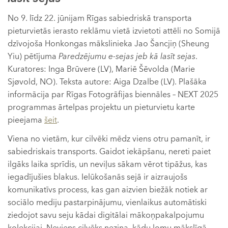
No 9. līdz 22. jūnijam Rīgas sabiedriskā transporta
pieturvietās ierasto reklāmu vietā izvietoti attēli no Somijā
dzīvojoša Honkongas mākslinieka Jao Šancjiņ (Sheung
Yiu) pētījuma
Paredzējumu e-sejas jeb kā lasīt sejas
.
Kuratores: Inga Brūvere (LV), Mariē Šēvolda (Marie
Sjøvold, NO). Teksta autore: Aiga Dzalbe (LV). Plašāka
informācija par Rīgas Fotogrāfijas biennāles – NEXT 2025
programmas ārtelpas projektu un pieturvietu karte
pieejama
šeit
.
Viena no vietām, kur cilvēki mēdz viens otru pamanīt, ir
sabiedriskais transports. Gaidot iekāpšanu, nereti paiet
ilgāks laika sprīdis, un neviļus sākam vērot tipāžus, kas
iegadījušies blakus. Ielūkošanās sejā ir aizraujošs
komunikatīvs process, kas gan aizvien biežāk notiek ar
sociālo mediju pastarpinājumu, vienlaikus automātiski
ziedojot savu seju kādai digitālai mākoņpakalpojumu