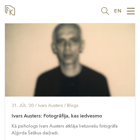
EN
Tog
nav
31. JŪL ’20
/ Ivars Austers /
Blogs
Ivars Austers: Fotogrāfija, kas iedvesmo
Kā psihologs Ivars Austers atklāja lietuviešu fotogrāfa
Aļģirda Šeškus daiļradi.