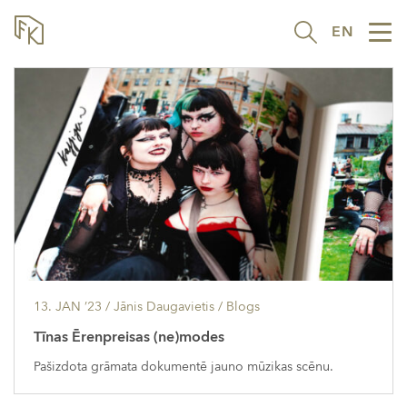
EN
Tog
nav
13. JAN ’23
/ Jānis Daugavietis /
Blogs
Tīnas Ērenpreisas (ne)modes
Pašizdota grāmata dokumentē jauno mūzikas scēnu.