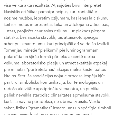
visa veiktā akta rezultāta. Atļaujoties brīvi interpretēt
klasiskās estētikas pamatprincipus, kur frontalitāte
nozīmē mūžību, iepretim dziļumam, kas ienes laiciskumu,
šeit iezīmētos interesantas laika un attēlojuma attiecības,
– stars, projicēts caur asins dziļumu, uz plaknes pieņem
statisku, bezlaicisku stāvokli; tas attaisnotu spēcīgo
arhetipu izmantojumu, kuri principiāli arī veido šo izstādi.
Tomēr jau minētie “pielikumi” pie luminogrammām
polaroīda un šļirču formā pārlieku akcentē darba
veikuma laboratorisko pieeju un atmet skatītāju atpakaļ
pie minētās “portretēšanas” akcijas melnā kastē, baltos
ķiteļos. Sterilās asociācijas nojauc procesa iespēju kļūt
par tīru, simbolisku komunikāciju, kur tehnoloģijas un
radoša aktivitāte apstiprinātu viena otru, un publika
paliek neveiklā starpdisciplinaritātes apmulsuma stāvoklī,
kurš īsti nav ne paradoksa, ne izbrīna izraisīts. Vārdu
sakot, fizikas “gramatikas” izmatojums un spēcīgie simboli
disonē, neveidojot ne jaunas nozīmes, ne raisot