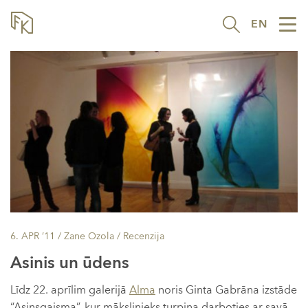
EN
Tog
nav
6. APR ’11
/ Zane Ozola /
Recenzija
Asinis un ūdens
Līdz 22. aprīlim galerijā
Alma
noris Ginta Gabrāna izstāde
“Asinsgaisma”, kur mākslinieks turpina darboties ar savā