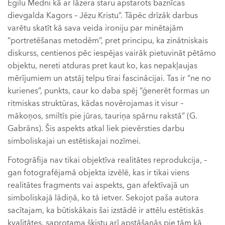
Egilu Medni kā ar lāzera staru apstarots baznīcas
dievgalda Kagors – Jēzu Kristu”. Tāpēc drīzāk darbus
varētu skatīt kā sava veida ironiju par minētajām
“portretēšanas metodēm”, pret principu, ka zinātniskais
diskurss, centienos pēc iespējas vairāk pietuvināt pētāmo
objektu, nereti atduras pret kaut ko, kas nepakļaujas
mērījumiem un atstāj telpu tīrai fascinācijai. Tas ir “ne no
kurienes”, punkts, caur ko daba spēj “ģenerēt formas un
ritmiskas struktūras, kādas novērojamas it visur –
mākoņos, smiltīs pie jūras, tauriņa spārnu rakstā” (G.
Gabrāns). Šis aspekts atkal liek pievērsties darbu
simboliskajai un estētiskajai nozīmei.
Fotogrāfija nav tikai objektīva realitātes reprodukcija, –
gan fotografējamā objekta izvēlē, kas ir tikai viens
realitātes fragments vai aspekts, gan afektīvajā un
simboliskajā lādiņā, ko tā ietver. Sekojot paša autora
sacītajam, ka būtiskākais šai izstādē ir attēlu estētiskās
kvalitātes, saprotama šķistu arī apstāšanās pie tām kā