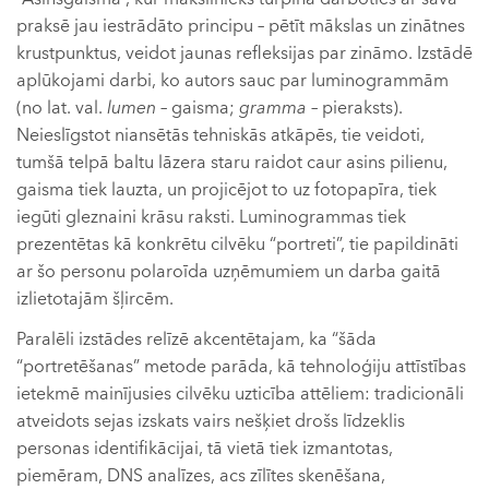
praksē jau iestrādāto principu – pētīt mākslas un zinātnes
krustpunktus, veidot jaunas refleksijas par zināmo. Izstādē
aplūkojami darbi, ko autors sauc par luminogrammām
(no lat. val.
lumen
– gaisma;
gramma
– pieraksts).
Neieslīgstot niansētās tehniskās atkāpēs, tie veidoti,
tumšā telpā baltu lāzera staru raidot caur asins pilienu,
gaisma tiek lauzta, un projicējot to uz fotopapīra, tiek
iegūti gleznaini krāsu raksti. Luminogrammas tiek
prezentētas kā konkrētu cilvēku “portreti”, tie papildināti
ar šo personu polaroīda uzņēmumiem un darba gaitā
izlietotajām šļircēm.
Paralēli izstādes relīzē akcentētajam, ka “šāda
“portretēšanas” metode parāda, kā tehnoloģiju attīstības
ietekmē mainījusies cilvēku uzticība attēliem: tradicionāli
atveidots sejas izskats vairs nešķiet drošs līdzeklis
personas identifikācijai, tā vietā tiek izmantotas,
piemēram, DNS analīzes, acs zīlītes skenēšana,