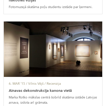
nākotnes vīzijas
Fotomuzejā skatāma poļu studentu izstāde par ķermeni.
6. MAR ’15
/ Vilnis Vējš /
Recenzija
Ainavas dekonstrukcija kanona vietā
Marka Rotko mākslas centrā šobrīd skatāma izstāde
Latvijas
ainava
, izdota arī grāmata.