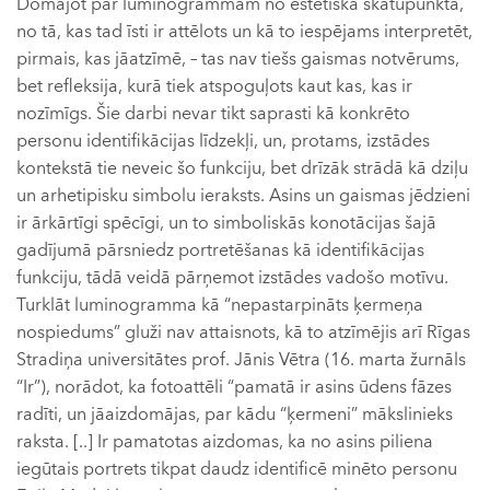
Domājot par luminogrammām no estētiskā skatupunkta,
no tā, kas tad īsti ir attēlots un kā to iespējams interpretēt,
pirmais, kas jāatzīmē, – tas nav tiešs gaismas notvērums,
bet refleksija, kurā tiek atspoguļots kaut kas, kas ir
nozīmīgs. Šie darbi nevar tikt saprasti kā konkrēto
personu identifikācijas līdzekļi, un, protams, izstādes
kontekstā tie neveic šo funkciju, bet drīzāk strādā kā dziļu
un arhetipisku simbolu ieraksts. Asins un gaismas jēdzieni
ir ārkārtīgi spēcīgi, un to simboliskās konotācijas šajā
gadījumā pārsniedz portretēšanas kā identifikācijas
funkciju, tādā veidā pārņemot izstādes vadošo motīvu.
Turklāt luminogramma kā “nepastarpināts ķermeņa
nospiedums” gluži nav attaisnots, kā to atzīmējis arī Rīgas
Stradiņa universitātes prof. Jānis Vētra (16. marta žurnāls
“Ir”), norādot, ka fotoattēli “pamatā ir asins ūdens fāzes
radīti, un jāaizdomājas, par kādu “ķermeni” mākslinieks
raksta. [..] Ir pamatotas aizdomas, ka no asins piliena
iegūtais portrets tikpat daudz identificē minēto personu